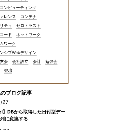
コンピューティング
ァレンス
コンテナ
リティ
ゼロトラスト
コード
ネットワーク
ムワーク
ンシブWebデザイン
友会
会社設立
会計
勉強会
登壇
気のブログ記事
1/27
avel】DBから取得した日付型デー
列に変換する