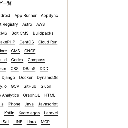
グ一覧
droid
App Runner
AppSync
ct Registry
Astro
AWS
CMS
Bolt CMS
Buildpacks
akePHP
CentOS
Cloud Run
lare
CMS
CNCF
uild
Codex
Compass
ser
CSS
DBaaS
DDD
Django
Docker
DynamoDB
ly.io
GCP
GitHub
Gluon
 Analytics
GraphQL
HTML
.js
iPhone
Java
Javascript
Kotlin
Kyoto eggs
Laravel
l Sail
LINE
Linux
MCP