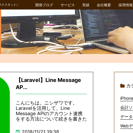
ネクスタット）
開発ブログ
サービス
実績
会社概要
採用情報
【Laravel】Line Message
カ
AP...
iPhone
こんにちは。ニシザワです。
会計ソ
Laravelを活用して、Line
Message APIのアカウント連携
データ
をする方法について続きを書きた
Webデ
2018/11/21 19:38