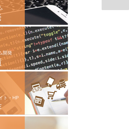
ム
発
ム開発
績
イト・HP
作