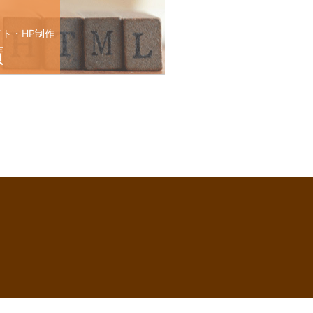
イト・HP制作
績