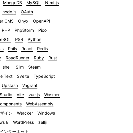
MongoDB
MySQL
Next.js
node.js
OAuth
er CMS
Onyx
OpenAPI
PHP
PhpStorm
Pico
reSQL
PSR
Python
us
Rails
React
Redis
r
RoadRunner
Ruby
Rust
shell
Slim
Steam
e Text
Svelte
TypeScript
Upstash
Vagrant
 Studio
Vite
vue.js
Wasmer
omponents
WebAssembly
デザイン
Wercker
Windows
ws 8
WordPress
zellij
インターネット