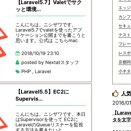
【Laravel5.7】Valetでサク
エッジ
ッと環境...
カンフ
こんにちは。ニシザワです。
セキュ
Laravel5.7でvaletを使ったアプ
リケーション公開までを書こうと
テスト
思います。公式は こちらmac
フレー
2018/10/19 23:10
レスポ
posted by Nextatスタッフ
京都同
PHP
,
Laravel
小ネタ
【Laravel5.5】EC2に
人
Supervis...
2016/0
【Lar
こんにちは。ニシザワです。本日
はSupervisorを使って EC2に
タを文字
LaravelのQueueリスナーを監視
する方法を書きたいと