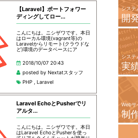
システ
【Laravel】ポートフォワー
開
ディングしてロー...
こんにちは。ニシザワです。本日
はローカル環境(vagrant等)の
Laravelからリモート(クラウドな
ど)環境のデータベースにア
システ
2018/10/07 20:43
実
posted by Nextatスタッフ
PHP
,
Laravel
Laravel EchoとPusherでリ
Webサ
アルタ...
制
こんにちは。ニシザワです。本日
はLaravel EchoとPusherを使っ