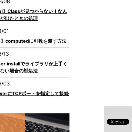
8/08
vel】Classが見つからない！なん
が出たときの処理
8/01
js】computedに引数を渡す方法
6/13
ser installでライブラリが上手く
ない場合の対処法
9/03
erverにTCPポートを指定して接続