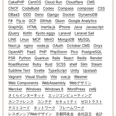
CakePHP
CentOS
Cloud Run
Cloudflare
CMS
CNCF
CodeBuild
Codex
Compass
composer
CSS
DBaaS
DDD
Deno
Django
Docker
DynamoDB
F#
Fly.io
GCP
GitHub
Gluon
Google Analytics
GraphQL
HTML
Inertia.js
iPhone
Java
Javascript
jQuery
Kotlin
Kyoto eggs
Laravel
Laravel Sail
LINE
Linux
MCP
MinIO
MongoDB
MySQL
Next.js
nginx
node.js
OAuth
October CMS
Onyx
OpenAPI
PaaS
PHP
PhpStorm
Pico
PostgreSQL
PSR
Python
Quarkus
Rails
React
Redis
Render
RoadRunner
Ruby
Rust
SCSS
shell
Slim
Steam
Sublime Text
Svelte
TypeScript
Unity
Upstash
Vagrant
Visual Studio
Vite
vue.js
Wasmer
Web Components
WebAssembly
Webデザイン
Wercker
Windows
Windows 8
WordPress
zellij
さくらインターネット
エッジコンピューティング
カンファレンス
コンテナ
セキュリティ
ゼロトラスト
テストコード
ネットワーク
フレームワーク
レスポンシブWebデザイン
京都同友会
会社設立
会計