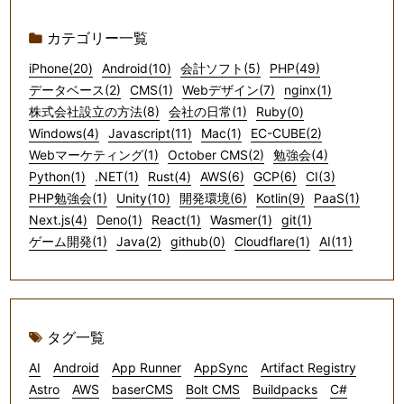
カテゴリー一覧
iPhone(20)
Android(10)
会計ソフト(5)
PHP(49)
データベース(2)
CMS(1)
Webデザイン(7)
nginx(1)
株式会社設立の方法(8)
会社の日常(1)
Ruby(0)
Windows(4)
Javascript(11)
Mac(1)
EC-CUBE(2)
Webマーケティング(1)
October CMS(2)
勉強会(4)
Python(1)
.NET(1)
Rust(4)
AWS(6)
GCP(6)
CI(3)
PHP勉強会(1)
Unity(10)
開発環境(6)
Kotlin(9)
PaaS(1)
Next.js(4)
Deno(1)
React(1)
Wasmer(1)
git(1)
ゲーム開発(1)
Java(2)
github(0)
Cloudflare(1)
AI(11)
タグ一覧
AI
Android
App Runner
AppSync
Artifact Registry
Astro
AWS
baserCMS
Bolt CMS
Buildpacks
C#