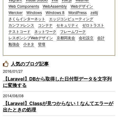
Web Components
WebAssembly
Webデザイン
Wercker
Windows
Windows 8
WordPress
zellij
さくらインターネット
エッジコンピューティング
カンファレンス
コンテナ
セキュリティ
ゼロトラスト
テストコード
ネットワーク
フレームワーク
レスポンシブWebデザイン
京都同友会
会社設立
会計
勉強会
小ネタ
登壇
人気のブログ記事
2016/01/27
【Laravel】DBから取得した日付型データを文字列
に変換する
2014/08/08
【Laravel】Classが見つからない！なんてエラーが
出たときの処理