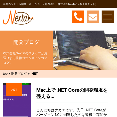
京都のシステム開発・ホームページ制作会社 株式会社Nextat（ネクスタット）
開発ブログ
株式会社Nextatのスタッフがお
送りする技術コラムメインのブ
ログ。
top
>
開発ブログ
>
.NET
Mac上で .NET Coreの開発環境を
.NET
整える...
こんにちはナカエです。先日 .NET Coreが
バージョン1.0に到達したのは皆様ご存知か