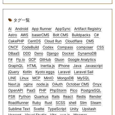
タグ一覧
AI
Android
App Runner
AppSync
Artifact Registry
Astro
AWS
baserCMS
Bolt CMS
Buildpacks
C#
CakePHP
CentOS
Cloud Run
Cloudflare
CMS
CNCF
CodeBuild
Codex
Compass
composer
CSS
DBaaS
DDD
Deno
Django
Docker
DynamoDB
F#
Fly.io
GCP
GitHub
Gluon
Google Analytics
GraphQL
HTML
Inertia.js
iPhone
Java
Javascript
jQuery
Kotlin
Kyoto eggs
Laravel
Laravel Sail
LINE
Linux
MCP
MinIO
MongoDB
MySQL
Next.js
nginx
node.js
OAuth
October CMS
Onyx
OpenAPI
PaaS
PHP
PhpStorm
Pico
PostgreSQL
PSR
Python
Quarkus
Rails
React
Redis
Render
RoadRunner
Ruby
Rust
SCSS
shell
Slim
Steam
Sublime Text
Svelte
TypeScript
Unity
Upstash
Vagrant
Visual Studio
Vite
vue.js
Wasmer