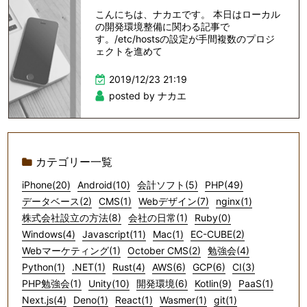
こんにちは、ナカエです。 本日はローカル
の開発環境整備に関わる記事で
す。/etc/hostsの設定が手間複数のプロジ
ェクトを進めて
2019/12/23 21:19
posted by ナカエ
カテゴリー一覧
iPhone(20)
Android(10)
会計ソフト(5)
PHP(49)
データベース(2)
CMS(1)
Webデザイン(7)
nginx(1)
株式会社設立の方法(8)
会社の日常(1)
Ruby(0)
Windows(4)
Javascript(11)
Mac(1)
EC-CUBE(2)
Webマーケティング(1)
October CMS(2)
勉強会(4)
Python(1)
.NET(1)
Rust(4)
AWS(6)
GCP(6)
CI(3)
PHP勉強会(1)
Unity(10)
開発環境(6)
Kotlin(9)
PaaS(1)
Next.js(4)
Deno(1)
React(1)
Wasmer(1)
git(1)