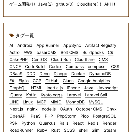
ゲーム開発(1)
Java(2)
github(0)
Cloudflare(1)
AI(11)
タグ一覧
AI
Android
App Runner
AppSync
Artifact Registry
Astro
AWS
baserCMS
Bolt CMS
Buildpacks
C#
CakePHP
CentOS
Cloud Run
Cloudflare
CMS
CNCF
CodeBuild
Codex
Compass
composer
CSS
DBaaS
DDD
Deno
Django
Docker
DynamoDB
F#
Fly.io
GCP
GitHub
Gluon
Google Analytics
GraphQL
HTML
Inertia.js
iPhone
Java
Javascript
jQuery
Kotlin
Kyoto eggs
Laravel
Laravel Sail
LINE
Linux
MCP
MinIO
MongoDB
MySQL
Next.js
nginx
node.js
OAuth
October CMS
Onyx
OpenAPI
PaaS
PHP
PhpStorm
Pico
PostgreSQL
PSR
Python
Quarkus
Rails
React
Redis
Render
RoadRunner
Ruby
Rust
SCSS
shell
Slim
Steam