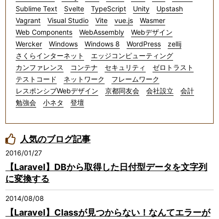
Sublime Text
Svelte
TypeScript
Unity
Upstash
Vagrant
Visual Studio
Vite
vue.js
Wasmer
Web Components
WebAssembly
Webデザイン
Wercker
Windows
Windows 8
WordPress
zellij
さくらインターネット
エッジコンピューティング
カンファレンス
コンテナ
セキュリティ
ゼロトラスト
テストコード
ネットワーク
フレームワーク
レスポンシブWebデザイン
京都同友会
会社設立
会計
勉強会
小ネタ
登壇
人気のブログ記事
2016/01/27
【Laravel】DBから取得した日付型データを文字列
に変換する
2014/08/08
【Laravel】Classが見つからない！なんてエラーが