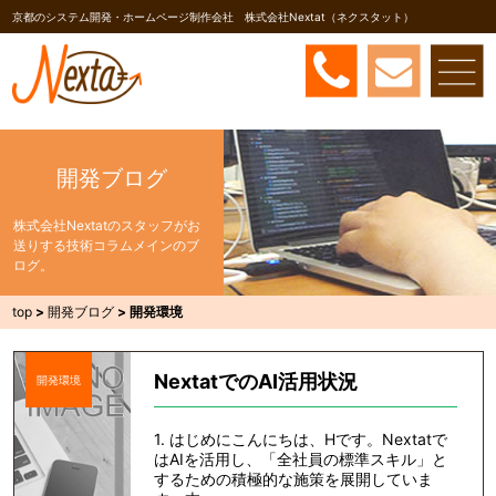
京都のシステム開発・ホームページ制作会社 株式会社Nextat（ネクスタット）
開発ブログ
株式会社Nextatのスタッフがお
送りする技術コラムメインのブ
ログ。
top
>
開発ブログ
>
開発環境
NextatでのAI活用状況
開発環境
1. はじめにこんにちは、Hです。Nextatで
はAIを活用し、「全社員の標準スキル」と
するための積極的な施策を展開していま