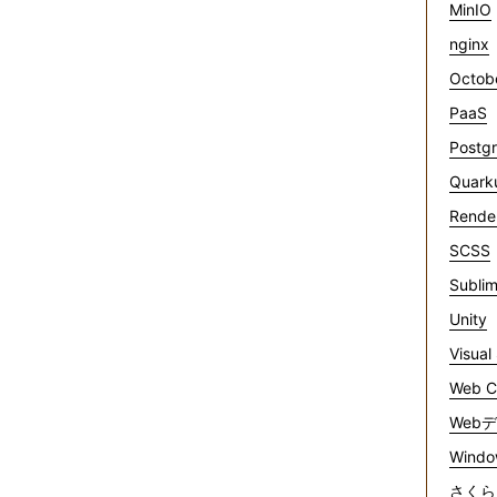
MinIO
nginx
Octob
PaaS
Postg
Quark
Rende
SCSS
Sublim
Unity
Visual
Web C
Web
Windo
さくら