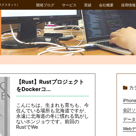
ネクスタット）
開発ブログ
サービス
実績
会社概要
採用情報
【Rust】Rustプロジェクト
カ
をDockerコ...
iPhone
こんにちは。生まれも育ちも、今
会計ソ
住んでいる場所も北海道ですが、
永遠に北海道の冬に慣れる気がし
データ
ないホンジョウです。前回の
RustでWe
Webデ