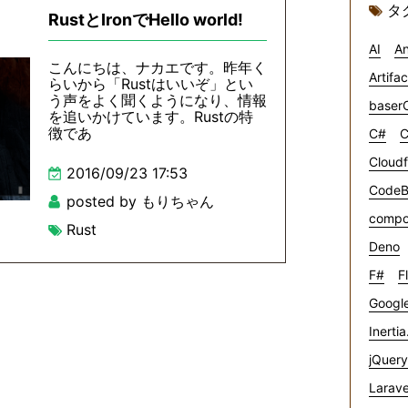
タ
RustとIronでHello world!
AI
An
こんにちは、ナカエです。昨年く
Artifa
らいから「Rustはいいぞ」とい
う声をよく聞くようになり、情報
baser
を追いかけています。Rustの特
徴であ
C#
C
Cloudf
2016/09/23 17:53
CodeB
posted by もりちゃん
compo
Rust
Deno
F#
F
Google
Inertia
jQuery
Larave