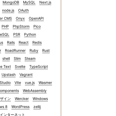
MongoDB
MySQL
Next.js
node.js
OAuth
er CMS
Onyx
OpenAPI
PHP
PhpStorm
Pico
reSQL
PSR
Python
us
Rails
React
Redis
r
RoadRunner
Ruby
Rust
shell
Slim
Steam
e Text
Svelte
TypeScript
Upstash
Vagrant
 Studio
Vite
vue.js
Wasmer
omponents
WebAssembly
デザイン
Wercker
Windows
ws 8
WordPress
zellij
インターネット