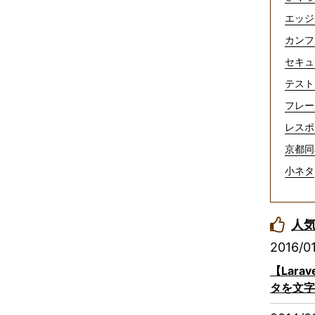
エッジ
カンフ
セキュ
テスト
フレー
レスポ
京都同
小ネタ
人
2016/0
【Lar
タを文字