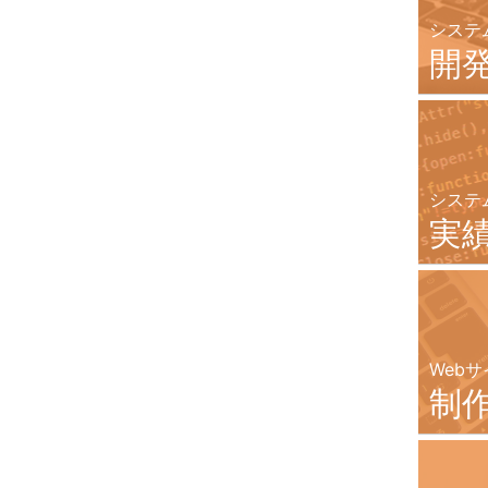
システ
開
システ
実
Webサ
制