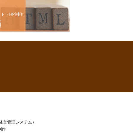
イト・HP制作
績
h（経営管理システム）
制作