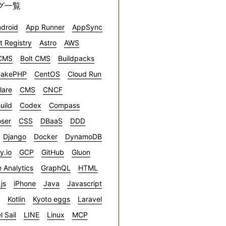
グ一覧
droid
App Runner
AppSync
ct Registry
Astro
AWS
CMS
Bolt CMS
Buildpacks
akePHP
CentOS
Cloud Run
lare
CMS
CNCF
uild
Codex
Compass
ser
CSS
DBaaS
DDD
Django
Docker
DynamoDB
ly.io
GCP
GitHub
Gluon
 Analytics
GraphQL
HTML
.js
iPhone
Java
Javascript
Kotlin
Kyoto eggs
Laravel
l Sail
LINE
Linux
MCP