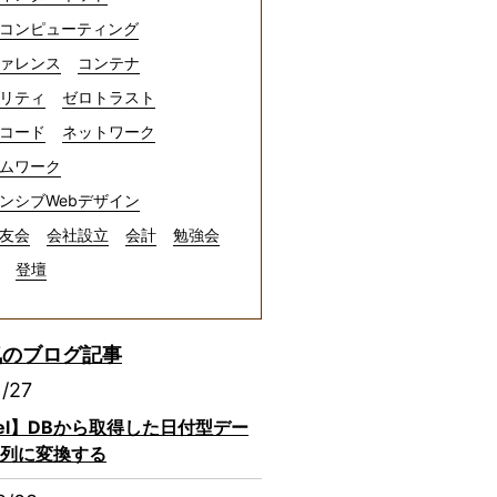
コンピューティング
ァレンス
コンテナ
リティ
ゼロトラスト
コード
ネットワーク
ムワーク
ンシブWebデザイン
友会
会社設立
会計
勉強会
登壇
気のブログ記事
1/27
avel】DBから取得した日付型デー
列に変換する