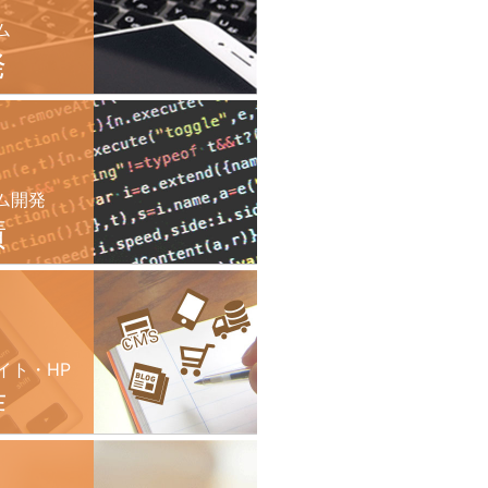
ム
発
ム開発
績
イト・HP
作