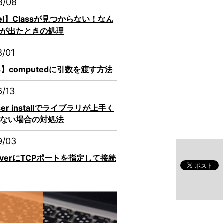
8/08
vel】Classが見つからない！なん
が出たときの処理
8/01
js】computedに引数を渡す方法
6/13
ser installでライブラリが上手く
ない場合の対処法
9/03
erverにTCPポートを指定して接続