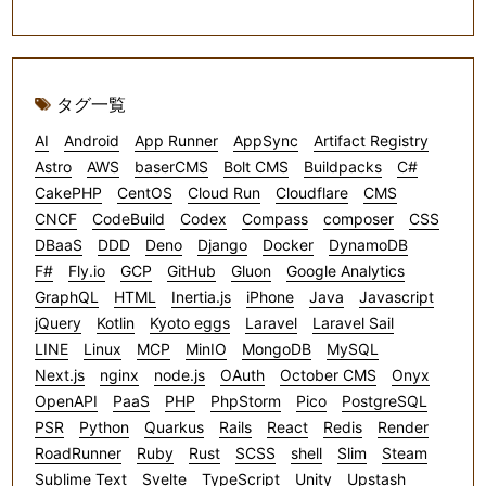
タグ一覧
AI
Android
App Runner
AppSync
Artifact Registry
Astro
AWS
baserCMS
Bolt CMS
Buildpacks
C#
CakePHP
CentOS
Cloud Run
Cloudflare
CMS
CNCF
CodeBuild
Codex
Compass
composer
CSS
DBaaS
DDD
Deno
Django
Docker
DynamoDB
F#
Fly.io
GCP
GitHub
Gluon
Google Analytics
GraphQL
HTML
Inertia.js
iPhone
Java
Javascript
jQuery
Kotlin
Kyoto eggs
Laravel
Laravel Sail
LINE
Linux
MCP
MinIO
MongoDB
MySQL
Next.js
nginx
node.js
OAuth
October CMS
Onyx
OpenAPI
PaaS
PHP
PhpStorm
Pico
PostgreSQL
PSR
Python
Quarkus
Rails
React
Redis
Render
RoadRunner
Ruby
Rust
SCSS
shell
Slim
Steam
Sublime Text
Svelte
TypeScript
Unity
Upstash