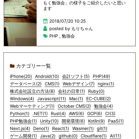
もく勉強会」の様子をご紹介したいと思い
ます
2018/07/20 10:25
posted by もりちゃん
PHP
,
勉強会
カテゴリー一覧
iPhone(20)
Android(10)
会計ソフト(5)
PHP(49)
データベース(2)
CMS(1)
Webデザイン(7)
nginx(1)
株式会社設立の方法(8)
会社の日常(1)
Ruby(0)
Windows(4)
Javascript(11)
Mac(1)
EC-CUBE(2)
Webマーケティング(1)
October CMS(2)
勉強会(4)
Python(1)
.NET(1)
Rust(4)
AWS(6)
GCP(6)
CI(3)
PHP勉強会(1)
Unity(10)
開発環境(6)
Kotlin(9)
PaaS(1)
Next.js(4)
Deno(1)
React(1)
Wasmer(1)
git(1)
ゲーム開発(1)
Java(2)
github(0)
Cloudflare(1)
AI(11)