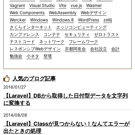
Vagrant
Visual Studio
Vite
vue.js
Wasmer
Web Components
WebAssembly
Webデザイン
Wercker
Windows
Windows 8
WordPress
zellij
さくらインターネット
エッジコンピューティング
カンファレンス
コンテナ
セキュリティ
ゼロトラスト
テストコード
ネットワーク
フレームワーク
レスポンシブWebデザイン
京都同友会
会社設立
会計
勉強会
小ネタ
登壇
人気のブログ記事
2016/01/27
【Laravel】DBから取得した日付型データを文字列
に変換する
2014/08/08
【Laravel】Classが見つからない！なんてエラーが
出たときの処理