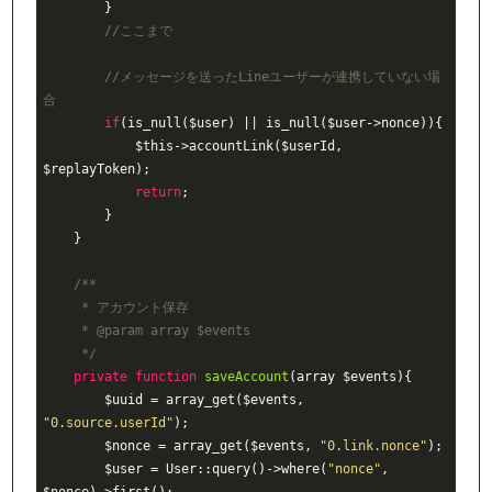
        }

//ここまで
//メッセージを送ったLineユーザーが連携していない場
合
if
(is_null($user) || is_null($user->nonce)){

            $this->accountLink($userId, 
$replayToken);

return
;

        }

    }

/**

     * アカウント保存

     * 
@param
 array $events

     */
private
function
saveAccount
(array $events)
{

        $uuid = array_get($events, 
"0.source.userId"
);

        $nonce = array_get($events, 
"0.link.nonce"
);

        $user = User::query()->where(
"nonce"
, 
$nonce)->first();
