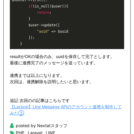
if
(is_null($user)){

return
;

        }

        $user->update([

"uuid"
 => $uuid

        ]);

resultがOKの場合のみ、uuidを保存して完了とします。
最後に連携完了のメッセージを送っています。
連携までは以上になります。
次回は、連携解除を説明したいと思います。
追記 次回のの記事はこちらです
【Laravel】Line Message APIのアカウント連携を制作して
みた③
posted by Nextatスタッフ
PHP
,
Laravel
,
LINE