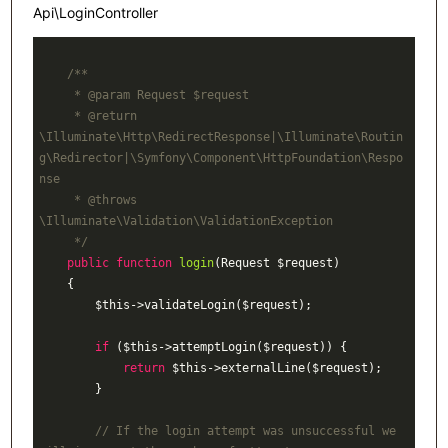
Api\LoginController
/**

     * 
@param
 Request $request

     * 
@return
\Illuminate\Http\RedirectResponse|\Illuminate\Routin
g\Redirector|\Symfony\Component\HttpFoundation\Respo
nse

     * 
@throws
\Illuminate\Validation\ValidationException

     */
public
function
login
(Request $request)
{

        $this->validateLogin($request);

if
 ($this->attemptLogin($request)) {

return
 $this->externalLine($request);

        }

// If the login attempt was unsuccessful we 