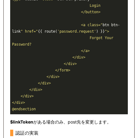
                                    Login

                                </button>

                                <a class="
btn btn-
link
" href="
{{ route(
'password.request'
) }}
">

                                    Forgot Your 
Password?

                                </a>

                            </div>

                        </div>

                    </form>

                </div>

            </div>

        </div>

    </div>

</div>

$linkToken
がある場合のみ、post先を変更します。
認証の実装