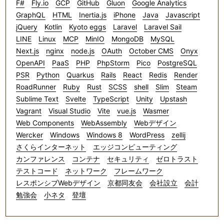
F#
Fly.io
GCP
GitHub
Gluon
Google Analytics
GraphQL
HTML
Inertia.js
iPhone
Java
Javascript
jQuery
Kotlin
Kyoto eggs
Laravel
Laravel Sail
LINE
Linux
MCP
MinIO
MongoDB
MySQL
Next.js
nginx
node.js
OAuth
October CMS
Onyx
OpenAPI
PaaS
PHP
PhpStorm
Pico
PostgreSQL
PSR
Python
Quarkus
Rails
React
Redis
Render
RoadRunner
Ruby
Rust
SCSS
shell
Slim
Steam
Sublime Text
Svelte
TypeScript
Unity
Upstash
Vagrant
Visual Studio
Vite
vue.js
Wasmer
Web Components
WebAssembly
Webデザイン
Wercker
Windows
Windows 8
WordPress
zellij
さくらインターネット
エッジコンピューティング
カンファレンス
コンテナ
セキュリティ
ゼロトラスト
テストコード
ネットワーク
フレームワーク
レスポンシブWebデザイン
京都同友会
会社設立
会計
勉強会
小ネタ
登壇