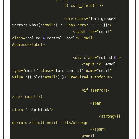
                        {{ csrf_field() }}

                        <div class="
form-group{{ 
$errors->has(
'email'
) ? 
' has-error'
 : 
''
 }}
">

                            <label for="
email
" 
class="
col-md
-4
 control-label
">E-Mail 
Address</label>

                            <div class="
col-md
-6
">

                                <input id="
email
" 
type="
email
" class="
form-control
" name="
email
" 
value="
{{ old(
'email'
) }}
" required autofocus>

                                @if ($errors-
>has('email'))

                                    <span 
class="
help-block
">

                                        <strong>{{ 
$errors->first('email') }}</strong>

                                    </span>

                                @endif
