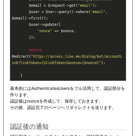
        $email = $request->get(
"email"
);

        $user = User::query()->where(
"email"
, 
$email)->first();

        $user->update([

"nonce"
 => $nonce,

        ]);

return
Redirect(
"https://access.line.me/dialog/bot/accountL
ink?linkToken={$linkToken}&nonce={$nonce}"
);

基本的にはAuthenticatesUsersをフル活用して、認証部分を
作ります。
認証後はnonceを作成して、保存しておきます。
その後、認証完了のページへリダイレクトを送ります。
認証後の通知