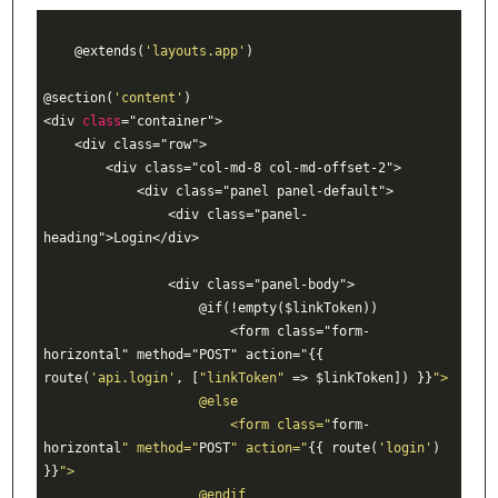
    @extends(
'layouts.app'
)

@section(
'content'
)

<div 
class
="
container
">

    <
div
class
="
row
">

        <
div
class
="
col
-
md
-8 
col
-
md
-
offset
-2">

            <
div
class
="
panel
panel
-
default
">

                <
div
class
="
panel
-
heading
">
Login
</
div
>

                <
div
class
="
panel
-
body
">

                    @
if
(!
empty
($
linkToken
))

                        <
form
class
="
form
-
horizontal
" 
method
="
POST
" 
action
="
{{ 
route(
'api.login'
, [
"linkToken"
 => $linkToken]) }}
">

                    @else

                        <form class="
form-
horizontal
" method="
POST
" action="
{{ route(
'login'
) 
}}
">

                    @endif
