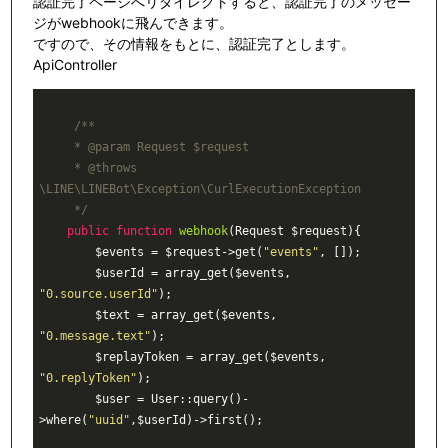
認証完了ページへリダイレクトすると、認証完了のメッセー
ジがwebhookに飛んできます。
ですので、その情報をもとに、認証完了とします。
ApiController
/**

     * 
@param
 Request $request

     * 
@throws
\LINE\LINEBot\Exception\CurlExecutionException

     */
public
function
webhook
(Request $request)
{

        $events = $request->get(
"events"
, []);

        $userId = array_get($events, 
"0.source.userId"
);

        $text = array_get($events, 
"0.message.text"
);

        $replayToken = array_get($events, 
"0.replyToken"
);

        $user = User::query()-
>where(
"uuid"
,$userId)->first();
