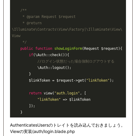
/**

     * 
@param
 Request $request

     * 
@return
\Illuminate\Contracts\View\Factory|\Illuminate\View\
View

     */
public
function
showLoginForm
(Request $request)
{

if
(\Auth::check()){

//ログイン状態だった場合強制ログアウトする
            \Auth::logout();

        }

        $linkToken = $request->get(
"linkToken"
);

return
 view(
"auth.login"
, [

"linkToken"
 => $linkToken

        ]);

AuthenticatesUsersのトレイトを読み込んでおきましょう。
Viewの実装(auth/login.blade.php