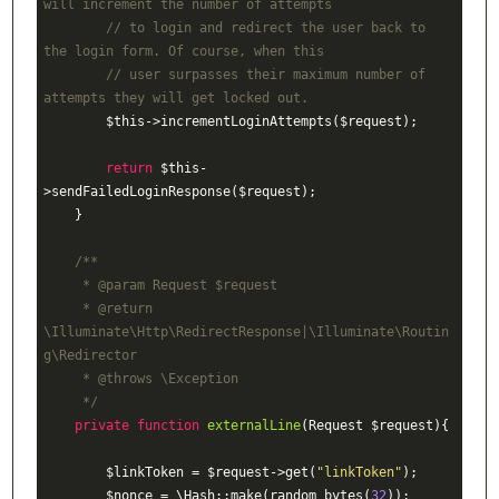
will increment the number of attempts
// to login and redirect the user back to 
the login form. Of course, when this
// user surpasses their maximum number of 
attempts they will get locked out.
        $this->incrementLoginAttempts($request);

return
 $this-
>sendFailedLoginResponse($request);

    }

/**

     * 
@param
 Request $request

     * 
@return
\Illuminate\Http\RedirectResponse|\Illuminate\Routin
g\Redirector

     * 
@throws
 \Exception

     */
private
function
externalLine
(Request $request)
{

        $linkToken = $request->get(
"linkToken"
);

        $nonce = \Hash::make(random_bytes(
32
));
