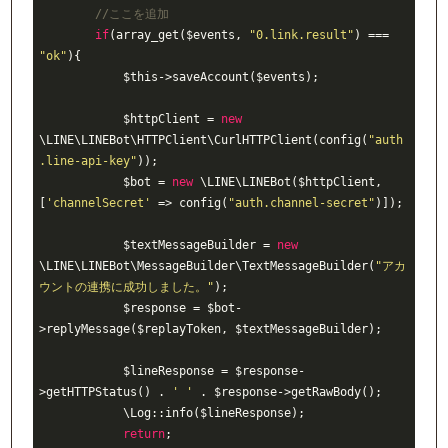
//ここを追加
if
(array_get($events, 
"0.link.result"
) === 
"ok"
){

            $this->saveAccount($events);

            $httpClient = 
new
\LINE\LINEBot\HTTPClient\CurlHTTPClient(config(
"auth
.line-api-key"
));

            $bot = 
new
 \LINE\LINEBot($httpClient, 
[
'channelSecret'
 => config(
"auth.channel-secret"
)]);

            $textMessageBuilder = 
new
\LINE\LINEBot\MessageBuilder\TextMessageBuilder(
"アカ
ウントの連携に成功しました。"
);

            $response = $bot-
>replyMessage($replayToken, $textMessageBuilder);

            $lineResponse = $response-
>getHTTPStatus() . 
' '
 . $response->getRawBody();

            \Log::info($lineResponse);

return
;
