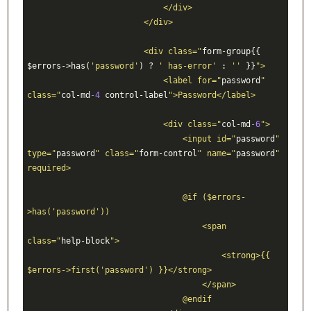
                            </div>

                        </div>

                        <div class="
form-group{{ 
$errors->has(
'password'
) ? 
' has-error'
 : 
''
 }}
">

                            <label for="
password
" 
class="
col-md
-4
 control-label
">Password</label>

                            <div class="
col-md
-6
">

                                <input id="
password
" 
type="
password
" class="
form-control
" name="
password
" 
required>

                                @if ($errors-
>has('password'))

                                    <span 
class="
help-block
">

                                        <strong>{{ 
$errors->first('password') }}</strong>

                                    </span>

                                @endif
