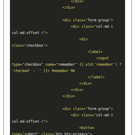
                            </div>

                        </div>

                        <div class="
form-group
">

                            <div class="
col-md
-6
col-md-offset
-4
">

                                <div 
class="
checkbox
">

                                    <label>

                                        <input 
type="
checkbox
" name="
remember
" {{ old('remember') ? 
'checked' : '' }}> Remember Me

                                    </label>

                                </div>

                            </div>

                        </div>

                        <div class="
form-group
">

                            <div class="
col-md
-8
col-md-offset
-4
">

                                <button 
type="
submit
" class="
btn btn-primary
">
