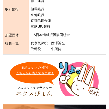
作、運営
但馬銀行
取引銀行
京都銀行
京都信用金庫
三菱UFJ銀行
JIA日本情報振興協同組合
加盟団体
代表取締役
西澤裕也
役員一覧
取締役
中榮健二
LINEスタンプ公開中
こちらから購入できます！
マスコットキャラクター
ネクスぴょん