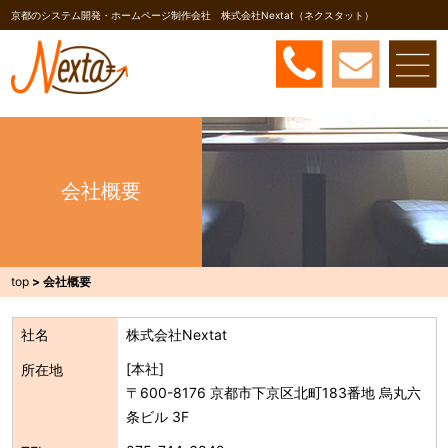
京都のシステム開発・ホームページ制作会社 株式会社Nextat（ネクスタット）
会社概要
top
>
会社概要
社名
株式会社Nextat
[本社]
所在地
〒600-8176 京都市下京区北町183番地 烏丸六
条ビル 3F