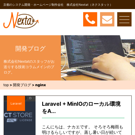
京都のシステム開発・ホームページ制作会社 株式会社Nextat（ネクスタット）
開発ブログ
株式会社Nextatのスタッフがお
送りする技術コラムメインのブ
ログ。
top
>
開発ブログ
>
nginx
Laravel + MinIOのローカル環境
Laravel
をA...
こんにちは、ナカエです。 そろそろ梅雨も
明けるらしいですが、蒸し暑い日が続いて