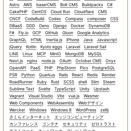
Astro
AWS
baserCMS
Bolt CMS
Buildpacks
C#
CakePHP
CentOS
Cloud Run
Cloudflare
CMS
CNCF
CodeBuild
Codex
Compass
composer
CSS
DBaaS
DDD
Deno
Django
Docker
DynamoDB
F#
Fly.io
GCP
GitHub
Gluon
Google Analytics
GraphQL
HTML
Inertia.js
iPhone
Java
Javascript
jQuery
Kotlin
Kyoto eggs
Laravel
Laravel Sail
LINE
Linux
MCP
MinIO
MongoDB
MySQL
Next.js
nginx
node.js
OAuth
October CMS
Onyx
OpenAPI
PaaS
PHP
PhpStorm
Pico
PostgreSQL
PSR
Python
Quarkus
Rails
React
Redis
Render
RoadRunner
Ruby
Rust
SCSS
shell
Slim
Steam
Sublime Text
Svelte
TypeScript
Unity
Upstash
Vagrant
Visual Studio
Vite
vue.js
Wasmer
Web Components
WebAssembly
Webデザイン
Wercker
Windows
Windows 8
WordPress
zellij
さくらインターネット
エッジコンピューティング
カンファレンス
コンテナ
セキュリティ
ゼロトラスト
テストコード
ネットワーク
フレームワーク