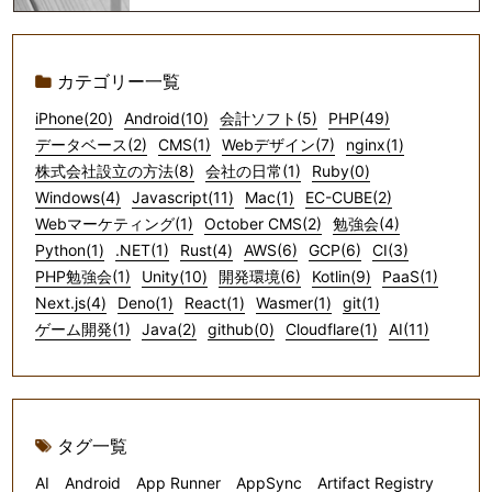
カテゴリー一覧
iPhone(20)
Android(10)
会計ソフト(5)
PHP(49)
データベース(2)
CMS(1)
Webデザイン(7)
nginx(1)
株式会社設立の方法(8)
会社の日常(1)
Ruby(0)
Windows(4)
Javascript(11)
Mac(1)
EC-CUBE(2)
Webマーケティング(1)
October CMS(2)
勉強会(4)
Python(1)
.NET(1)
Rust(4)
AWS(6)
GCP(6)
CI(3)
PHP勉強会(1)
Unity(10)
開発環境(6)
Kotlin(9)
PaaS(1)
Next.js(4)
Deno(1)
React(1)
Wasmer(1)
git(1)
ゲーム開発(1)
Java(2)
github(0)
Cloudflare(1)
AI(11)
タグ一覧
AI
Android
App Runner
AppSync
Artifact Registry