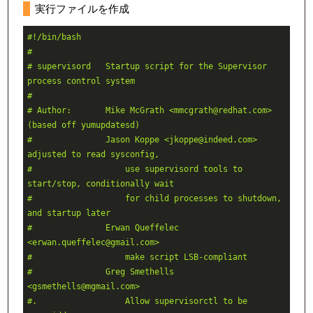
実行ファイルを作成
#!/bin/bash
#
# supervisord   Startup script for the Supervisor 
process control system
#
# Author:       Mike McGrath <mmcgrath@redhat.com> 
(based off yumupdatesd)
#               Jason Koppe <jkoppe@indeed.com> 
adjusted to read sysconfig,
#                   use supervisord tools to 
start/stop, conditionally wait
#                   for child processes to shutdown, 
and startup later
#               Erwan Queffelec 
<erwan.queffelec@gmail.com>
#                   make script LSB-compliant
#               Greg Smethells 
<gsmethells@mgmail.com>
#.                  Allow supervisorctl to be 