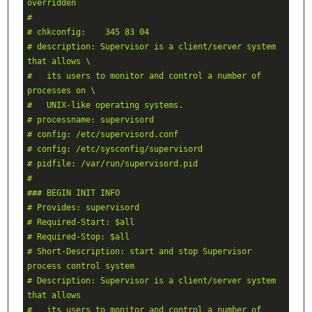
overridden
#
# chkconfig:    345 83 04
# description: Supervisor is a client/server system 
that allows \
#   its users to monitor and control a number of 
processes on \
#   UNIX-like operating systems.
# processname: supervisord
# config: /etc/supervisord.conf
# config: /etc/sysconfig/supervisord
# pidfile: /var/run/supervisord.pid
#
### BEGIN INIT INFO
# Provides: supervisord
# Required-Start: $all
# Required-Stop: $all
# Short-Description: start and stop Supervisor 
process control system
# Description: Supervisor is a client/server system 
that allows
#   its users to monitor and control a number of 