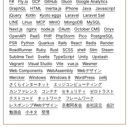
F#
Fly.io
GCP
GitHub
Gluon
Google Analytics
GraphQL
HTML
Inertia.js
iPhone
Java
Javascript
jQuery
Kotlin
Kyoto eggs
Laravel
Laravel Sail
LINE
Linux
MCP
MinIO
MongoDB
MySQL
Next.js
nginx
node.js
OAuth
October CMS
Onyx
OpenAPI
PaaS
PHP
PhpStorm
Pico
PostgreSQL
PSR
Python
Quarkus
Rails
React
Redis
Render
RoadRunner
Ruby
Rust
SCSS
shell
Slim
Steam
Sublime Text
Svelte
TypeScript
Unity
Upstash
Vagrant
Visual Studio
Vite
vue.js
Wasmer
Web Components
WebAssembly
Webデザイン
Wercker
Windows
Windows 8
WordPress
zellij
さくらインターネット
エッジコンピューティング
カンファレンス
コンテナ
セキュリティ
ゼロトラスト
テストコード
ネットワーク
フレームワーク
レスポンシブWebデザイン
京都同友会
会社設立
会計
勉強会
小ネタ
登壇