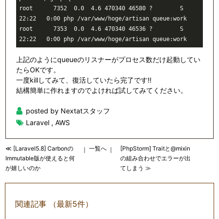
root      7352  0.0  4.6 470340 46580 ?        S    
22:22   0:00 php /var/www/hoge/artisan queue:work

root      7353  0.0  4.6 470340 46536 ?        S    
上記のようにqueueのリスナーがプロセス数だけ起動してい
たらOKです。
一度killしてみて、復活していたら完了です!!
結構簡単に作れますのでよければ試してみてください。
posted by Nextatスタッフ
Laravel
,
AWS
≪ [Laravel5.8] Carbonの
一覧へ
[PhpStorm] Traitと@mixin
｜
｜
Immutable版が使えると何
の組み合わせでエラーが出
が嬉しいのか
てしまう ≫
関連記事 （最新5件）