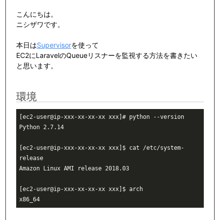
こんにちは。
ニシザワです。
本日は
Supervisor
を使って
EC2にLaravelのQueueリスナーを監視する方法を書きたい
と思います。
環境
[ec2-user@ip-xxx-xx-xx-xx xxx]# python --version

Python 2.7.14

[ec2-user@ip-xxx-xx-xx-xx xxx]$ cat /etc/system-
release

Amazon Linux AMI release 2018.03

[ec2-user@ip-xxx-xx-xx-xx xxx]$ arch
