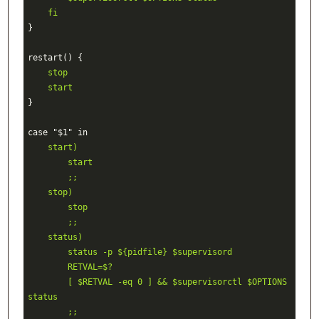
    fi
}

    stop
    start
}

    start)
        start
        ;;
    stop)
        stop
        ;;
    status)
        status -p ${pidfile} $supervisord
        RETVAL=$?
        [ $RETVAL -eq 0 ] && $supervisorctl $OPTIONS 
status
        ;;