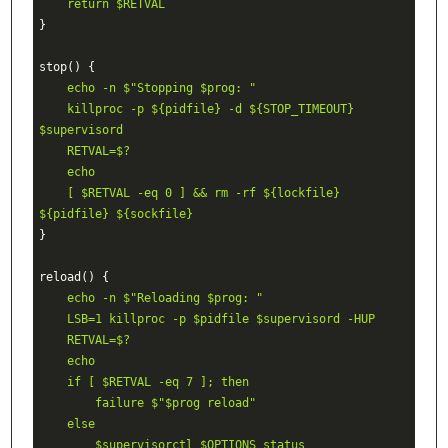
    return $RETVAL
}

    echo -n $"Stopping $prog: "
    killproc -p ${pidfile} -d ${STOP_TIMEOUT} 
$supervisord
    RETVAL=$?
    echo
    [ $RETVAL -eq 0 ] && rm -rf ${lockfile} 
${pidfile} ${sockfile}
}

    echo -n $"Reloading $prog: "
    LSB=1 killproc -p $pidfile $supervisord -HUP
    RETVAL=$?
    echo
    if [ $RETVAL -eq 7 ]; then
        failure $"$prog reload"
    else
        $supervisorctl $OPTIONS status