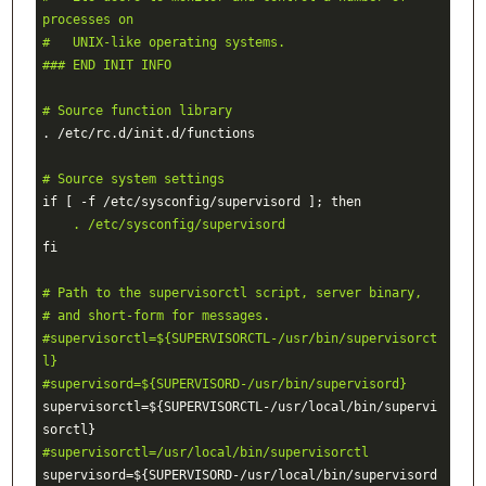
processes on
#   UNIX-like operating systems.
### END INIT INFO
# Source function library
. /etc/rc.d/init.d/functions

# Source system settings
    . /etc/sysconfig/supervisord
fi

# Path to the supervisorctl script, server binary,
# and short-form for messages.
#supervisorctl=${SUPERVISORCTL-/usr/bin/supervisorct
l}
#supervisord=${SUPERVISORD-/usr/bin/supervisord}
supervisorctl=${SUPERVISORCTL-/usr/local/bin/supervi
#supervisorctl=/usr/local/bin/supervisorctl
supervisord=${SUPERVISORD-/usr/local/bin/supervisord