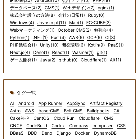
iPhone(20)
Android(10)
会計ソフト(5)
PHP(49)
データベース(2)
CMS(1)
Webデザイン(7)
nginx(1)
株式会社設立の方法(8)
会社の日常(1)
Ruby(0)
Windows(4)
Javascript(11)
Mac(1)
EC-CUBE(2)
Webマーケティング(1)
October CMS(2)
勉強会(4)
Python(1)
.NET(1)
Rust(4)
AWS(6)
GCP(6)
CI(3)
PHP勉強会(1)
Unity(10)
開発環境(6)
Kotlin(9)
PaaS(1)
Next.js(4)
Deno(1)
React(1)
Wasmer(1)
git(1)
ゲーム開発(1)
Java(2)
github(0)
Cloudflare(1)
AI(11)
タグ一覧
AI
Android
App Runner
AppSync
Artifact Registry
Astro
AWS
baserCMS
Bolt CMS
Buildpacks
C#
CakePHP
CentOS
Cloud Run
Cloudflare
CMS
CNCF
CodeBuild
Codex
Compass
composer
CSS
DBaaS
DDD
Deno
Django
Docker
DynamoDB