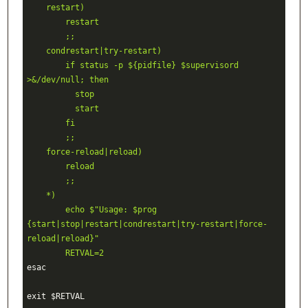
    restart)
        restart
        ;;
    condrestart|try-restart)
        if status -p ${pidfile} $supervisord 
>&/dev/null; then
          stop
          start
        fi
        ;;
    force-reload|reload)
        reload
        ;;
    *)
        echo $"Usage: $prog 
{start|stop|restart|condrestart|try-restart|force-
reload|reload}"
        RETVAL=2
esac
