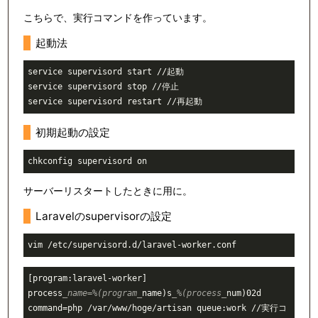
こちらで、実行コマンドを作っています。
起動法
service supervisord start //起動

service supervisord stop //停止

初期起動の設定
サーバーリスタートしたときに用に。
Laravelのsupervisorの設定
[program:laravel-worker]

process
_name=%(program_
name)s
_%(process_
num)02d

command=php /var/www/hoge/artisan queue:work //実行コ