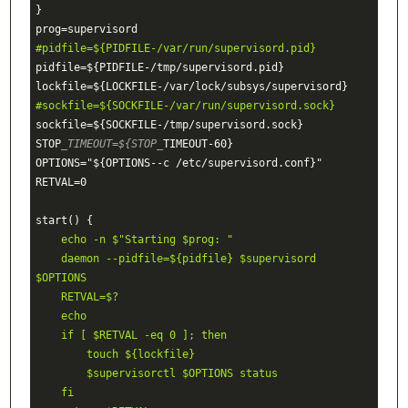
}

#pidfile=${PIDFILE-/var/run/supervisord.pid}
pidfile=${PIDFILE-/tmp/supervisord.pid}

#sockfile=${SOCKFILE-/var/run/supervisord.sock}
sockfile=${SOCKFILE-/tmp/supervisord.sock}

STOP
_TIMEOUT=${STOP_
TIMEOUT-60}

OPTIONS="${OPTIONS--c /etc/supervisord.conf}"

RETVAL=0

    echo -n $"Starting $prog: "
    daemon --pidfile=${pidfile} $supervisord 
$OPTIONS
    RETVAL=$?
    echo
    if [ $RETVAL -eq 0 ]; then
        touch ${lockfile}
        $supervisorctl $OPTIONS status
    fi