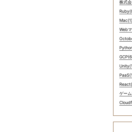
株式会
Ruby(
Mac(1
Web
Octob
Python
GCP(6
Unity(
PaaS(
React(
ゲーム
Cloudf