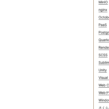
MinIO
nginx
Octob
PaaS
Postg
Quark
Rende
SCSS
Sublim
Unity
Visual
Web C
Web
Windo
さくら