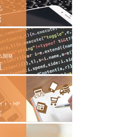
ム
発
ム開発
績
イト・HP
作