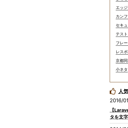
エッジ
カンフ
セキュ
テスト
フレー
レスポ
京都同
小ネタ
人
2016/0
【Lar
タを文字