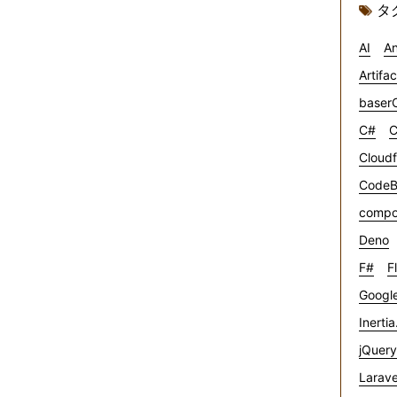
タ
AI
An
Artifa
baser
C#
C
Cloudf
CodeB
compo
Deno
F#
F
Google
Inertia
jQuery
Larave