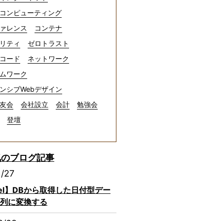
コンピューティング
ァレンス
コンテナ
リティ
ゼロトラスト
コード
ネットワーク
ムワーク
ンシブWebデザイン
友会
会社設立
会計
勉強会
登壇
気のブログ記事
1/27
avel】DBから取得した日付型デー
列に変換する