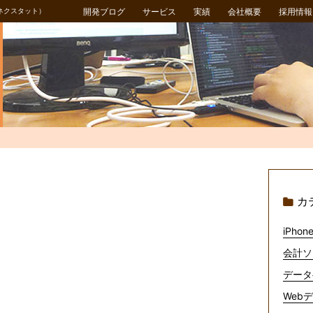
ネクスタット）
開発ブログ
サービス
実績
会社概要
採用情報
カ
iPhone
会計ソ
データ
Webデ