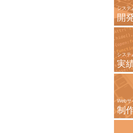
システ
開
システ
実
Webサ
制