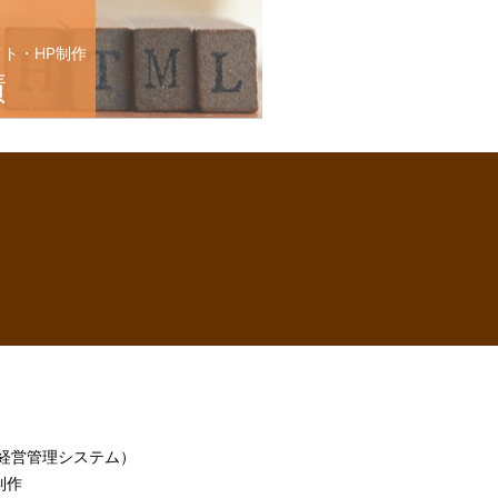
イト・HP制作
績
h（経営管理システム）
制作