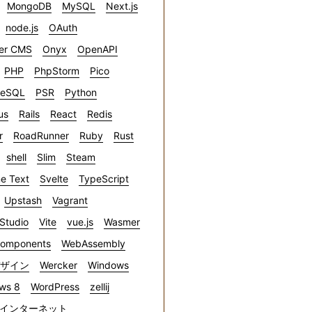
MongoDB
MySQL
Next.js
node.js
OAuth
er CMS
Onyx
OpenAPI
PHP
PhpStorm
Pico
reSQL
PSR
Python
us
Rails
React
Redis
r
RoadRunner
Ruby
Rust
shell
Slim
Steam
e Text
Svelte
TypeScript
Upstash
Vagrant
 Studio
Vite
vue.js
Wasmer
omponents
WebAssembly
デザイン
Wercker
Windows
ws 8
WordPress
zellij
インターネット