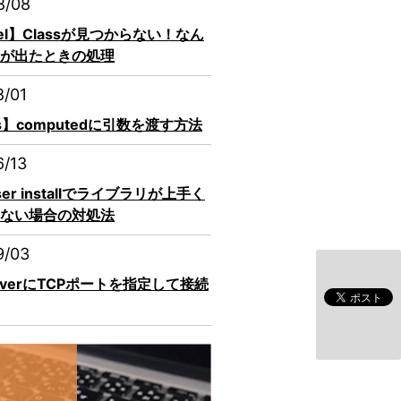
8/08
vel】Classが見つからない！なん
が出たときの処理
8/01
js】computedに引数を渡す方法
6/13
ser installでライブラリが上手く
ない場合の対処法
9/03
erverにTCPポートを指定して接続