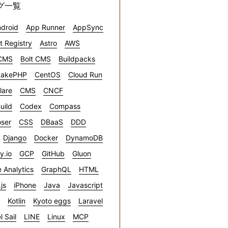
グ一覧
droid
App Runner
AppSync
ct Registry
Astro
AWS
CMS
Bolt CMS
Buildpacks
akePHP
CentOS
Cloud Run
lare
CMS
CNCF
uild
Codex
Compass
ser
CSS
DBaaS
DDD
Django
Docker
DynamoDB
ly.io
GCP
GitHub
Gluon
 Analytics
GraphQL
HTML
.js
iPhone
Java
Javascript
Kotlin
Kyoto eggs
Laravel
l Sail
LINE
Linux
MCP