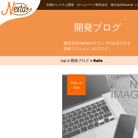
京都のシステム開発・ホームページ制作会社 株式会社Nextat（
開発ブログ
株式会社Nextatのスタッフがお送りする
技術コラムメインのブログ。
top
>
開発ブログ
>
Rails
Ruby on
Rails