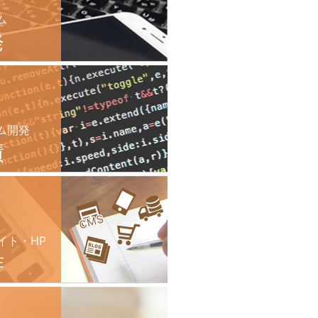
ム
発
ム開発
績
イト・HP
作