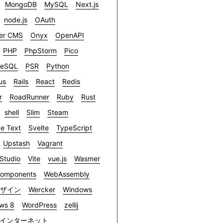
MongoDB
MySQL
Next.js
node.js
OAuth
er CMS
Onyx
OpenAPI
PHP
PhpStorm
Pico
reSQL
PSR
Python
us
Rails
React
Redis
r
RoadRunner
Ruby
Rust
shell
Slim
Steam
e Text
Svelte
TypeScript
Upstash
Vagrant
 Studio
Vite
vue.js
Wasmer
omponents
WebAssembly
デザイン
Wercker
Windows
ws 8
WordPress
zellij
インターネット