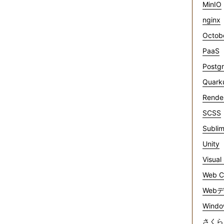
MinIO
nginx
Octob
PaaS
Postg
Quark
Rende
SCSS
Sublim
Unity
Visual
Web C
Web
Windo
さくら