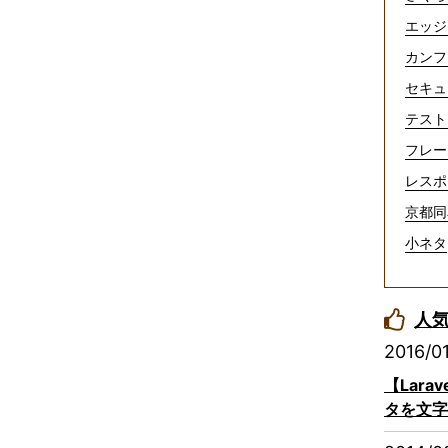
エッジ
カンフ
セキュ
テスト
フレー
レスポ
京都同
小ネタ
人
2016/0
【Lar
タを文字