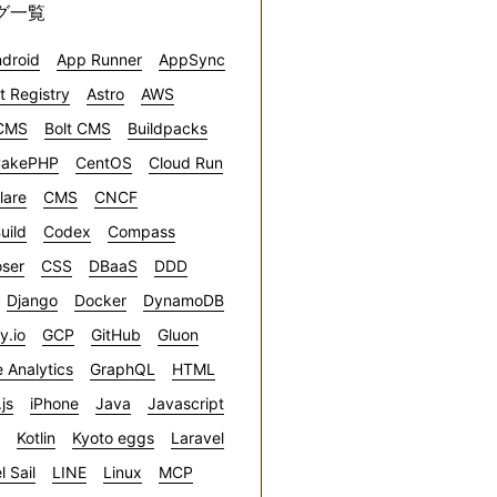
グ一覧
droid
App Runner
AppSync
ct Registry
Astro
AWS
CMS
Bolt CMS
Buildpacks
akePHP
CentOS
Cloud Run
lare
CMS
CNCF
uild
Codex
Compass
ser
CSS
DBaaS
DDD
Django
Docker
DynamoDB
ly.io
GCP
GitHub
Gluon
 Analytics
GraphQL
HTML
.js
iPhone
Java
Javascript
Kotlin
Kyoto eggs
Laravel
l Sail
LINE
Linux
MCP