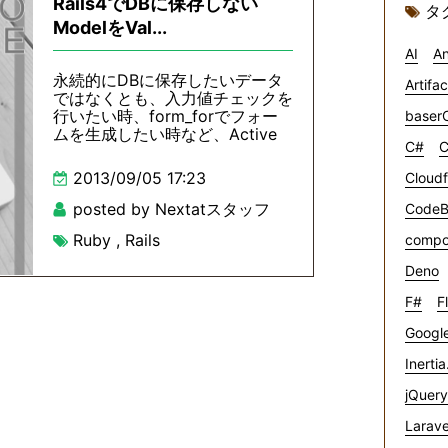
Rails4でDBに保存しない
タ
ModelをVal...
AI
An
永続的にDBに保存したいデータ
Artifa
ではなくとも、入力値チェックを
行いたい時、form_forでフォー
baser
ムを生成したい時など、Active
C#
C
2013/09/05 17:23
Cloudf
posted by Nextatスタッフ
CodeB
Ruby
,
Rails
compo
Deno
F#
F
Google
Inertia
jQuery
Larave