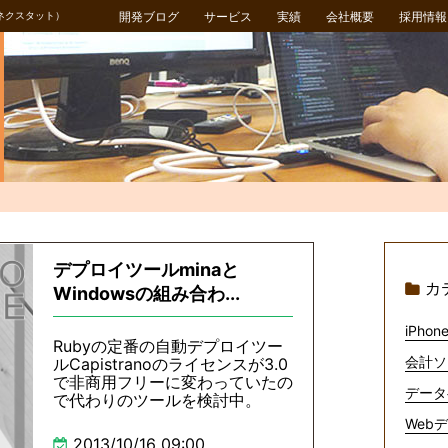
ネクスタット）
開発ブログ
サービス
実績
会社概要
採用情報
デプロイツールminaと
カ
Windowsの組み合わ...
iPhone
Rubyの定番の自動デプロイツー
会計ソ
ルCapistranoのライセンスが3.0
で非商用フリーに変わっていたの
データ
で代わりのツールを検討中。
Webデ
2013/10/16 09:00