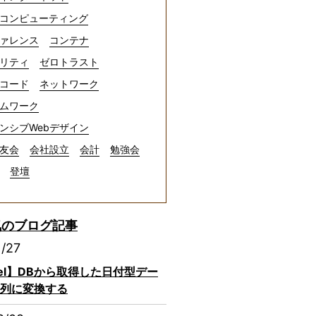
コンピューティング
ァレンス
コンテナ
リティ
ゼロトラスト
コード
ネットワーク
ムワーク
ンシブWebデザイン
友会
会社設立
会計
勉強会
登壇
気のブログ記事
1/27
avel】DBから取得した日付型デー
列に変換する