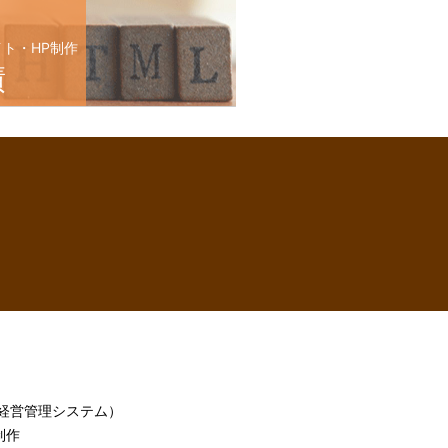
イト・HP制作
績
h（経営管理システム）
制作