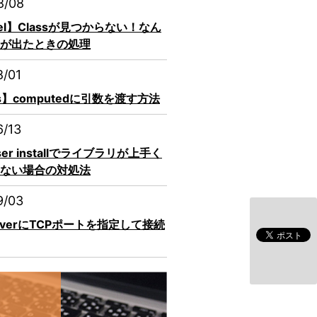
8/08
vel】Classが見つからない！なん
が出たときの処理
8/01
js】computedに引数を渡す方法
6/13
ser installでライブラリが上手く
ない場合の対処法
9/03
erverにTCPポートを指定して接続