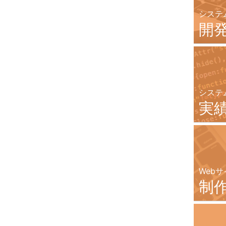
システ
開
システ
実
Webサ
制