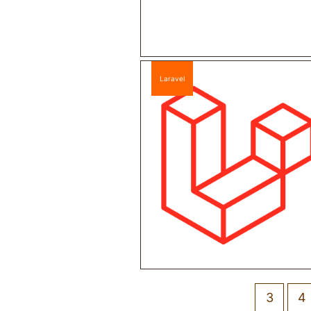
Laravel
3
4