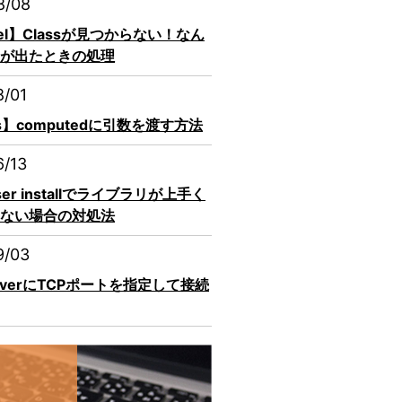
8/08
vel】Classが見つからない！なん
が出たときの処理
8/01
js】computedに引数を渡す方法
6/13
ser installでライブラリが上手く
ない場合の対処法
9/03
erverにTCPポートを指定して接続