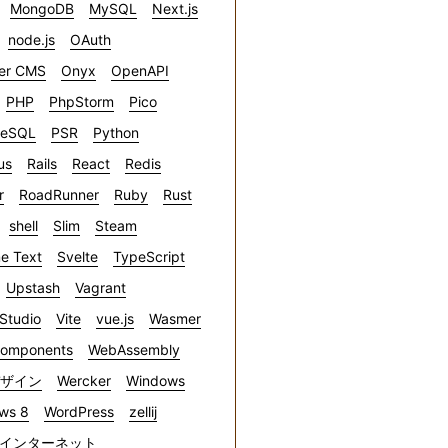
MongoDB
MySQL
Next.js
node.js
OAuth
er CMS
Onyx
OpenAPI
PHP
PhpStorm
Pico
reSQL
PSR
Python
us
Rails
React
Redis
r
RoadRunner
Ruby
Rust
shell
Slim
Steam
e Text
Svelte
TypeScript
Upstash
Vagrant
 Studio
Vite
vue.js
Wasmer
omponents
WebAssembly
デザイン
Wercker
Windows
ws 8
WordPress
zellij
インターネット