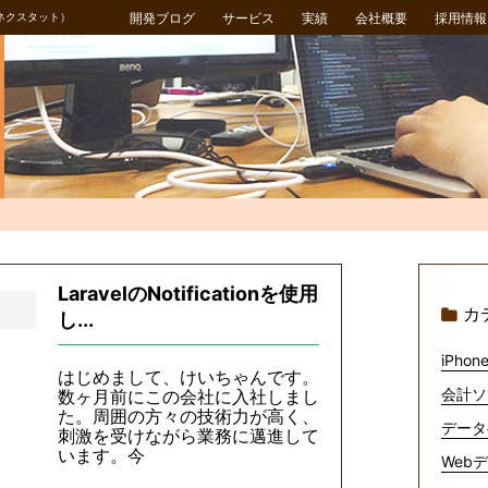
ネクスタット）
開発ブログ
サービス
実績
会社概要
採用情報
LaravelのNotificationを使用
カ
し...
iPhone
はじめまして、けいちゃんです。
会計ソ
数ヶ月前にこの会社に入社しまし
た。周囲の方々の技術力が高く、
データ
刺激を受けながら業務に邁進して
います。今
Webデ