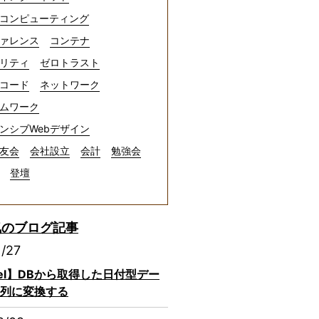
コンピューティング
ァレンス
コンテナ
リティ
ゼロトラスト
コード
ネットワーク
ムワーク
ンシブWebデザイン
友会
会社設立
会計
勉強会
登壇
気のブログ記事
1/27
avel】DBから取得した日付型デー
列に変換する