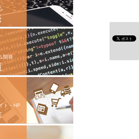
ム
発
ム開発
績
イト・HP
作