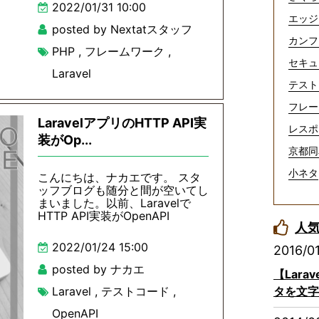
2022/01/31 10:00
エッジ
posted by Nextatスタッフ
カンフ
PHP
,
フレームワーク
,
セキュ
Laravel
テスト
フレー
LaravelアプリのHTTP API実
レスポ
装がOp...
京都同
小ネタ
こんにちは、ナカエです。 スタ
ッフブログも随分と間が空いてし
まいました。以前、Laravelで
HTTP API実装がOpenAPI
人
2022/01/24 15:00
2016/0
posted by ナカエ
【Lar
Laravel
,
テストコード
,
タを文字
OpenAPI