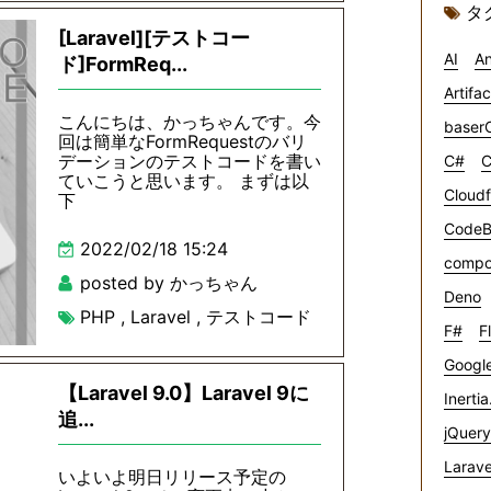
タ
[Laravel][テストコー
AI
An
ド]FormReq...
Artifa
こんにちは、かっちゃんです。今
baser
回は簡単なFormRequestのバリ
デーションのテストコードを書い
C#
C
ていこうと思います。 まずは以
Cloudf
下
CodeB
2022/02/18 15:24
compo
posted by かっちゃん
Deno
PHP
,
Laravel
,
テストコード
F#
F
Google
【Laravel 9.0】Laravel 9に
Inertia
追...
jQuery
Larave
いよいよ明日リリース予定の