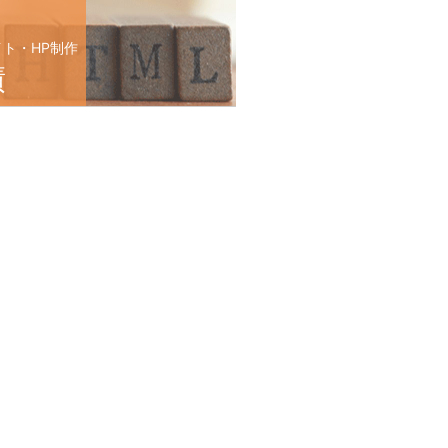
イト・HP制作
績