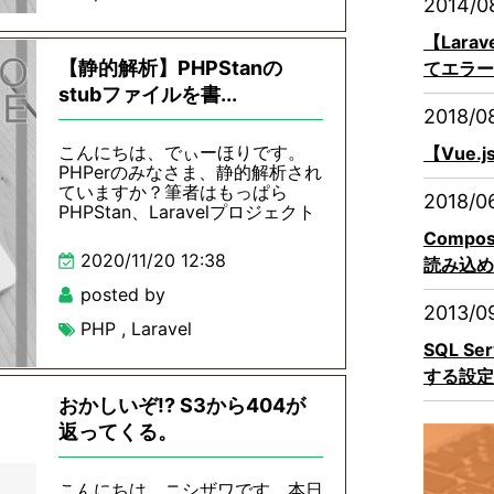
2014/0
【Lara
【静的解析】PHPStanの
てエラー
stubファイルを書...
2018/0
こんにちは、でぃーほりです。
【Vue.
PHPerのみなさま、静的解析され
ていますか？筆者はもっぱら
2018/0
PHPStan、Laravelプロジェクト
Compo
2020/11/20 12:38
読み込め
posted by
2013/0
PHP
,
Laravel
SQL S
する設定
おかしいぞ!? S3から404が
返ってくる。
こんにちは。ニシザワです。本日