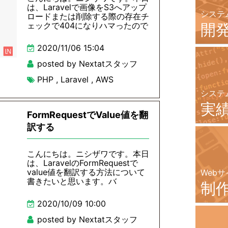
は、Laravelで画像をS3へアップ
システ
ロードまたは削除する際の存在チ
ェックで404になりハマったので
開
2020/11/06 15:04
posted by Nextatスタッフ
PHP
,
Laravel
,
AWS
システ
実
FormRequestでValue値を翻
訳する
こんにちは。ニシザワです。本日
は、LaravelのFormRequestで
value値を翻訳する方法について
Webサ
書きたいと思います。バ
制
2020/10/09 10:00
posted by Nextatスタッフ