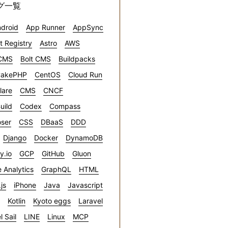
グ一覧
droid
App Runner
AppSync
ct Registry
Astro
AWS
CMS
Bolt CMS
Buildpacks
akePHP
CentOS
Cloud Run
lare
CMS
CNCF
uild
Codex
Compass
ser
CSS
DBaaS
DDD
Django
Docker
DynamoDB
ly.io
GCP
GitHub
Gluon
 Analytics
GraphQL
HTML
.js
iPhone
Java
Javascript
Kotlin
Kyoto eggs
Laravel
l Sail
LINE
Linux
MCP