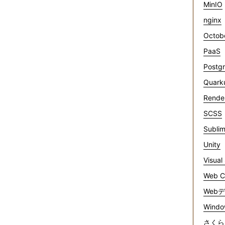
MinIO
nginx
Octob
PaaS
Postg
Quark
Rende
SCSS
Sublim
Unity
Visual
Web C
Web
Windo
さくら