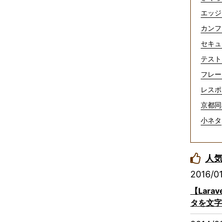
エッジ
カンフ
セキュ
テスト
フレー
レスポ
京都同
小ネタ
人
2016/0
【Lar
タを文字