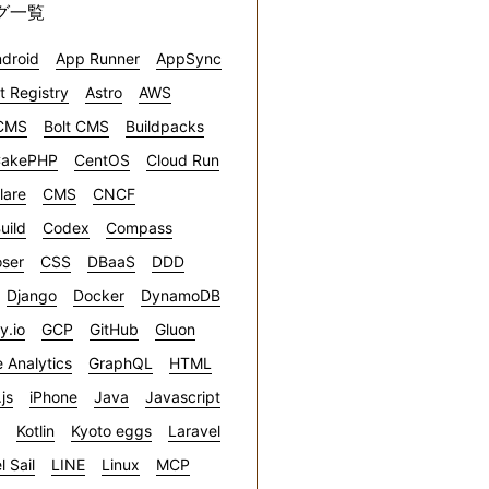
グ一覧
droid
App Runner
AppSync
ct Registry
Astro
AWS
CMS
Bolt CMS
Buildpacks
akePHP
CentOS
Cloud Run
lare
CMS
CNCF
uild
Codex
Compass
ser
CSS
DBaaS
DDD
Django
Docker
DynamoDB
ly.io
GCP
GitHub
Gluon
 Analytics
GraphQL
HTML
.js
iPhone
Java
Javascript
Kotlin
Kyoto eggs
Laravel
l Sail
LINE
Linux
MCP