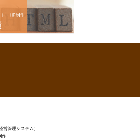
イト・HP制作
績
h（経営管理システム）
制作