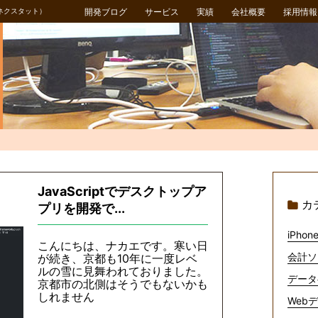
ネクスタット）
開発ブログ
サービス
実績
会社概要
採用情報
JavaScriptでデスクトップア
カ
プリを開発で...
iPhone
こんにちは、ナカエです。寒い日
会計ソ
が続き、京都も10年に一度レベ
ルの雪に見舞われておりました。
データ
京都市の北側はそうでもないかも
しれません
Webデ