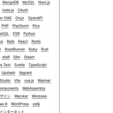
MongoDB
MySQL
Next.js
node.js
OAuth
er CMS
Onyx
OpenAPI
PHP
PhpStorm
Pico
reSQL
PSR
Python
us
Rails
React
Redis
r
RoadRunner
Ruby
Rust
shell
Slim
Steam
e Text
Svelte
TypeScript
Upstash
Vagrant
 Studio
Vite
vue.js
Wasmer
omponents
WebAssembly
デザイン
Wercker
Windows
ws 8
WordPress
zellij
インターネット