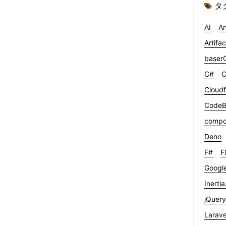
タ
AI
An
Artifa
baser
C#
C
Cloudf
CodeB
compo
Deno
F#
F
Google
Inertia
jQuery
Larave