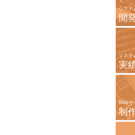
システ
開
システ
実
Webサ
制