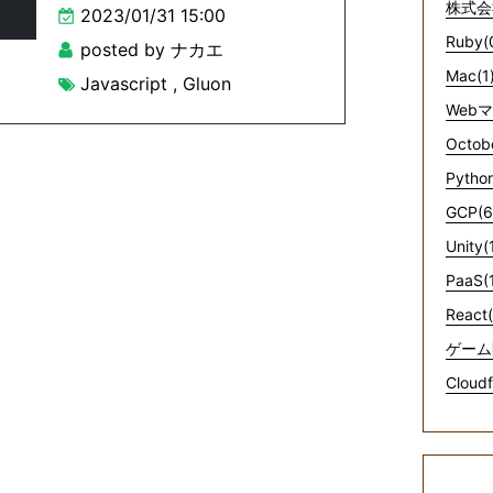
株式会
2023/01/31 15:00
Ruby(
posted by ナカエ
Mac(1
Javascript
,
Gluon
Web
Octob
Python
GCP(6
Unity(
PaaS(
React(
ゲーム
Cloudf