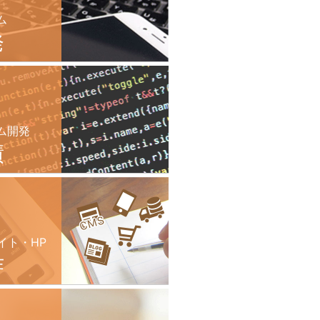
ム
発
ム開発
績
イト・HP
作