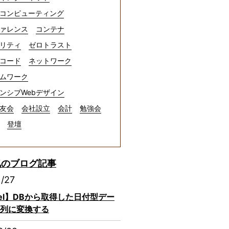
コンピューティング
ァレンス
コンテナ
リティ
ゼロトラスト
コード
ネットワーク
ムワーク
ンシブWebデザイン
友会
会社設立
会計
勉強会
登壇
気のブログ記事
1/27
avel】DBから取得した日付型デー
列に変換する