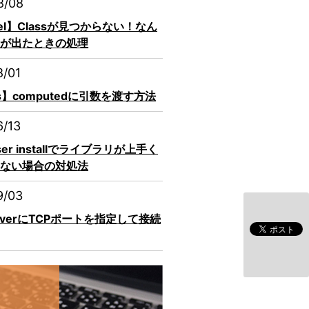
8/08
vel】Classが見つからない！なん
が出たときの処理
8/01
js】computedに引数を渡す方法
6/13
ser installでライブラリが上手く
ない場合の対処法
9/03
erverにTCPポートを指定して接続