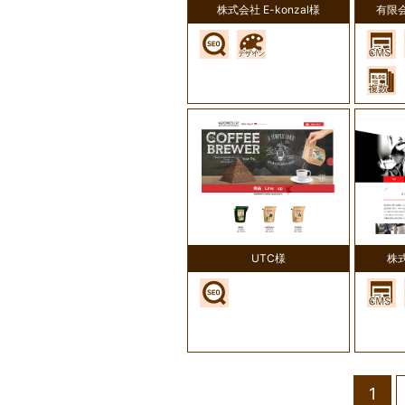
株式会社 E-konzal様
有限
UTC様
株
1