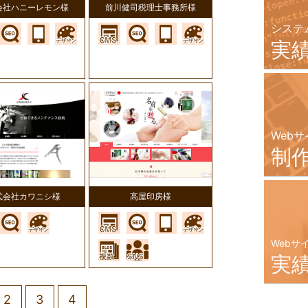
会社ハニーレモン様
前川健司税理士事務所様
システ
実
Webサ
制
式会社カワニシ様
高屋印房様
Webサ
実
2
3
4