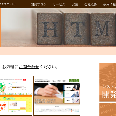
ネクスタット）
開発ブログ
サービス
実績
会社概要
採用情報
、
お気軽に
お問合わせ
ください。
システ
開