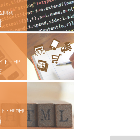
ム開発
績
イト・HP
作
イト・HP制作
績