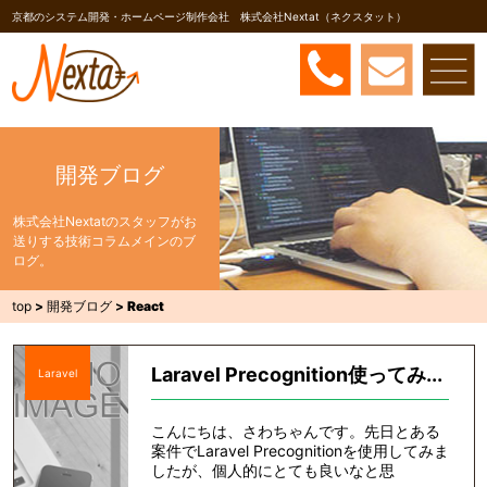
京都のシステム開発・ホームページ制作会社 株式会社Nextat（ネクスタット）
開発ブログ
株式会社Nextatのスタッフがお
送りする技術コラムメインのブ
ログ。
top
>
開発ブログ
>
React
Laravel Precognition使ってみ...
Laravel
こんにちは、さわちゃんです。先日とある
案件でLaravel Precognitionを使用してみま
したが、個人的にとても良いなと思