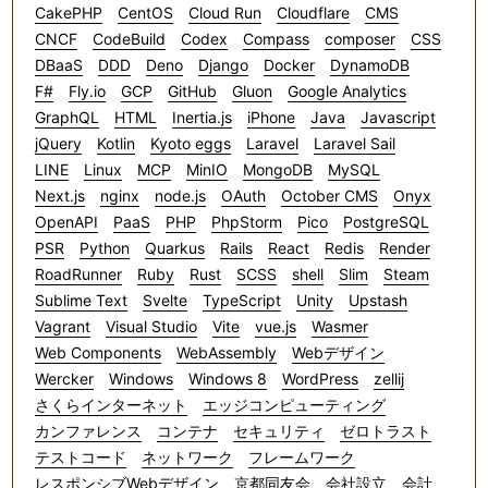
CakePHP
CentOS
Cloud Run
Cloudflare
CMS
CNCF
CodeBuild
Codex
Compass
composer
CSS
DBaaS
DDD
Deno
Django
Docker
DynamoDB
F#
Fly.io
GCP
GitHub
Gluon
Google Analytics
GraphQL
HTML
Inertia.js
iPhone
Java
Javascript
jQuery
Kotlin
Kyoto eggs
Laravel
Laravel Sail
LINE
Linux
MCP
MinIO
MongoDB
MySQL
Next.js
nginx
node.js
OAuth
October CMS
Onyx
OpenAPI
PaaS
PHP
PhpStorm
Pico
PostgreSQL
PSR
Python
Quarkus
Rails
React
Redis
Render
RoadRunner
Ruby
Rust
SCSS
shell
Slim
Steam
Sublime Text
Svelte
TypeScript
Unity
Upstash
Vagrant
Visual Studio
Vite
vue.js
Wasmer
Web Components
WebAssembly
Webデザイン
Wercker
Windows
Windows 8
WordPress
zellij
さくらインターネット
エッジコンピューティング
カンファレンス
コンテナ
セキュリティ
ゼロトラスト
テストコード
ネットワーク
フレームワーク
レスポンシブWebデザイン
京都同友会
会社設立
会計