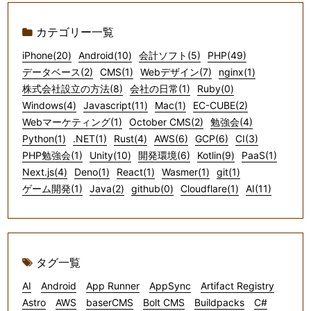
カテゴリー一覧
iPhone(20)
Android(10)
会計ソフト(5)
PHP(49)
データベース(2)
CMS(1)
Webデザイン(7)
nginx(1)
株式会社設立の方法(8)
会社の日常(1)
Ruby(0)
Windows(4)
Javascript(11)
Mac(1)
EC-CUBE(2)
Webマーケティング(1)
October CMS(2)
勉強会(4)
Python(1)
.NET(1)
Rust(4)
AWS(6)
GCP(6)
CI(3)
PHP勉強会(1)
Unity(10)
開発環境(6)
Kotlin(9)
PaaS(1)
Next.js(4)
Deno(1)
React(1)
Wasmer(1)
git(1)
ゲーム開発(1)
Java(2)
github(0)
Cloudflare(1)
AI(11)
タグ一覧
AI
Android
App Runner
AppSync
Artifact Registry
Astro
AWS
baserCMS
Bolt CMS
Buildpacks
C#