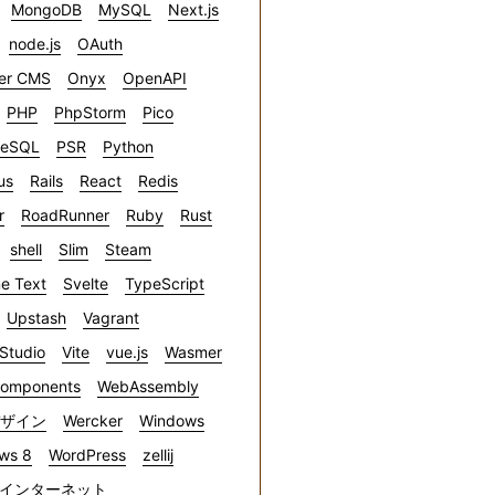
MongoDB
MySQL
Next.js
node.js
OAuth
er CMS
Onyx
OpenAPI
PHP
PhpStorm
Pico
reSQL
PSR
Python
us
Rails
React
Redis
r
RoadRunner
Ruby
Rust
shell
Slim
Steam
e Text
Svelte
TypeScript
Upstash
Vagrant
 Studio
Vite
vue.js
Wasmer
omponents
WebAssembly
デザイン
Wercker
Windows
ws 8
WordPress
zellij
インターネット