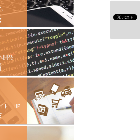
ム
発
ム開発
績
イト・HP
作