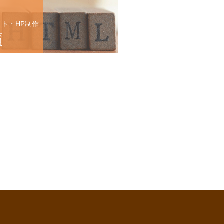
イト・HP制作
績