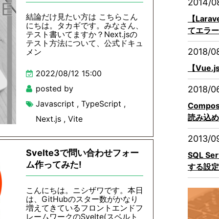
2014/0
結論だけ見たい方は こちらこん
【Lara
にちは。タカギです。みなさん、
てエラー
テスト書いてますか？Next.jsの
テスト方法について、公式ドキュ
2018/0
メン
【Vue.
2022/08/12 15:00
posted by
2018/0
Javascript
,
TypeScript
,
Compo
読み込め
Next.js
,
Vite
2013/0
Svelte3で問い合わせフォー
SQL S
ム作ってみた!
する設定
こんにちは。ニシザワです。本日
は、GitHubのスター数がかなり
増えてきているフロントエンドフ
レームワークのSvelte(スベルト