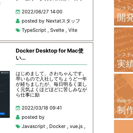
システ
2022/06/27 14:00
開
posted by Nextatスタッフ
TypeScript
,
Svelte
,
Vite
Docker Desktop for Mac使
システ
い...
実
はじめまして、さわちゃんです。
早いもので入社してちょうど一年
が経ちましたが、毎日明るく楽し
く元気よくほどほどに苦しみなが
ら仕事に励
Webサ
制
2022/03/18 09:41
posted by
Javascript
,
Docker
,
vue.js
,