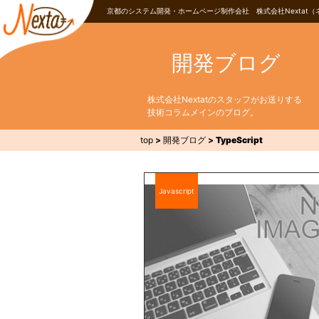
京都のシステム開発・ホームページ制作会社 株式会社Nextat（
開発ブログ
株式会社Nextatのスタッフがお送りする
技術コラムメインのブログ。
top
>
開発ブログ
>
TypeScript
Javascript