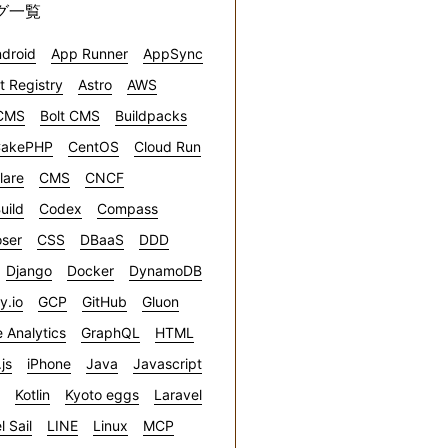
グ一覧
droid
App Runner
AppSync
ct Registry
Astro
AWS
CMS
Bolt CMS
Buildpacks
akePHP
CentOS
Cloud Run
lare
CMS
CNCF
uild
Codex
Compass
ser
CSS
DBaaS
DDD
Django
Docker
DynamoDB
ly.io
GCP
GitHub
Gluon
 Analytics
GraphQL
HTML
.js
iPhone
Java
Javascript
Kotlin
Kyoto eggs
Laravel
l Sail
LINE
Linux
MCP