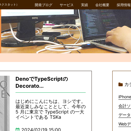
ネクスタット）
開発ブログ
サービス
実績
会社概要
採用情報
DenoでTypeScriptの
カ
Decorato...
iPhone
はじめにこんにちは、ヨシです。
会計ソ
最近楽しみなこととして、今年の
5 月に東京で TypeScript の一大
データ
イベントである TSKa
Webデ
2024/02/19 15:00