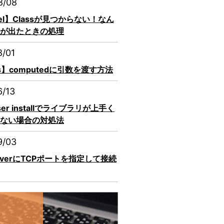
8/08
vel】Classが見つからない！なん
が出たときの処理
8/01
js】computedに引数を渡す方法
6/13
ser installでライブラリが上手く
ない場合の対処法
9/03
erverにTCPポートを指定して接続