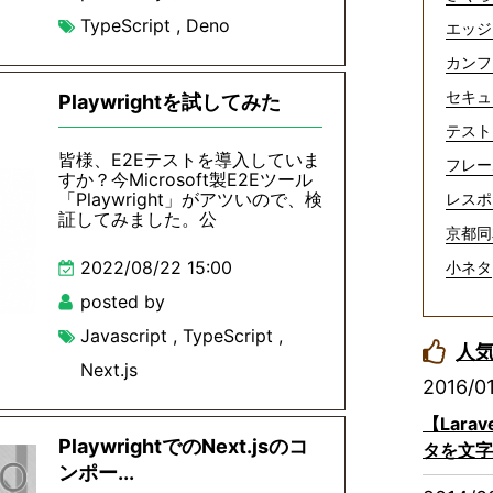
TypeScript
,
Deno
エッジ
カンフ
セキュ
Playwrightを試してみた
テスト
皆様、E2Eテストを導入していま
フレー
すか？今Microsoft製E2Eツール
「Playwright」がアツいので、検
レスポ
証してみました。公
京都同
2022/08/22 15:00
小ネタ
posted by
Javascript
,
TypeScript
,
人
Next.js
2016/0
【Lar
PlaywrightでのNext.jsのコ
タを文字
ンポー...