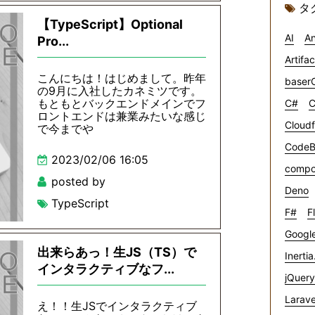
タ
【TypeScript】Optional
AI
An
Pro...
Artifa
こんにちは！はじめまして。昨年
baser
の9月に入社したカネミツです。
もともとバックエンドメインでフ
C#
C
ロントエンドは兼業みたいな感じ
Cloudf
で今までや
CodeB
2023/02/06 16:05
compo
posted by
Deno
TypeScript
F#
F
Google
出来らあっ！生JS（TS）で
Inertia
インタラクティブなフ...
jQuery
Larave
え！！生JSでインタラクティブ