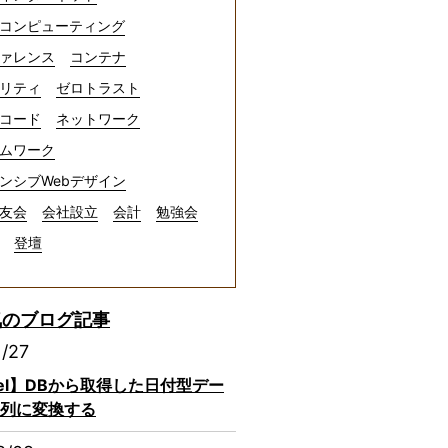
コンピューティング
ァレンス
コンテナ
リティ
ゼロトラスト
コード
ネットワーク
ムワーク
ンシブWebデザイン
友会
会社設立
会計
勉強会
登壇
気のブログ記事
1/27
avel】DBから取得した日付型デー
列に変換する