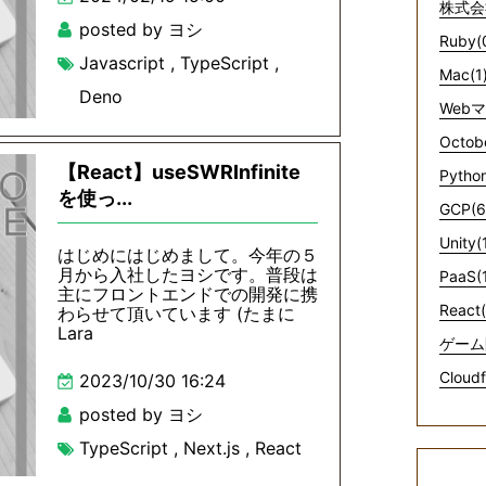
株式会
posted by ヨシ
Ruby(
Javascript
,
TypeScript
,
Mac(1
Deno
Web
Octob
【React】useSWRInfinite
Python
を使っ...
GCP(6
Unity(
はじめにはじめまして。今年の５
月から入社したヨシです。普段は
PaaS(
主にフロントエンドでの開発に携
React(
わらせて頂いています (たまに
Lara
ゲーム
Cloudf
2023/10/30 16:24
posted by ヨシ
TypeScript
,
Next.js
,
React