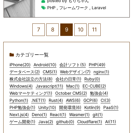
posted by もりちゃん
PHP
,
フレームワーク
,
Laravel
7
8
9
10
11
カテゴリー一覧
iPhone(20)
Android(10)
会計ソフト(5)
PHP(49)
データベース(2)
CMS(1)
Webデザイン(7)
nginx(1)
株式会社設立の方法(8)
会社の日常(1)
Ruby(0)
Windows(4)
Javascript(11)
Mac(1)
EC-CUBE(2)
Webマーケティング(1)
October CMS(2)
勉強会(4)
Python(1)
.NET(1)
Rust(4)
AWS(6)
GCP(6)
CI(3)
PHP勉強会(1)
Unity(10)
開発環境(6)
Kotlin(9)
PaaS(1)
Next.js(4)
Deno(1)
React(1)
Wasmer(1)
git(1)
ゲーム開発(1)
Java(2)
github(0)
Cloudflare(1)
AI(11)