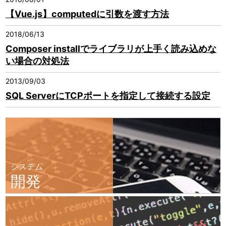
【Vue.js】computedに引数を渡す方法
2018/06/13
Composer installでライブラリが上手く読み込めな
い場合の対処法
2013/09/03
SQL ServerにTCPポートを指定して接続する設定
システム
開発