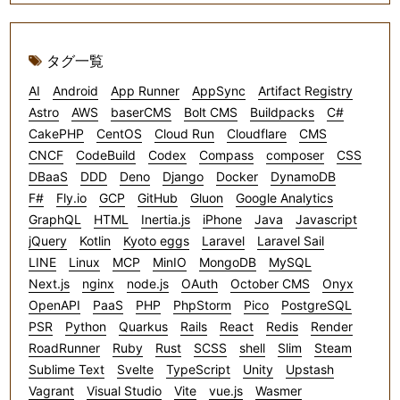
タグ一覧
AI
Android
App Runner
AppSync
Artifact Registry
Astro
AWS
baserCMS
Bolt CMS
Buildpacks
C#
CakePHP
CentOS
Cloud Run
Cloudflare
CMS
CNCF
CodeBuild
Codex
Compass
composer
CSS
DBaaS
DDD
Deno
Django
Docker
DynamoDB
F#
Fly.io
GCP
GitHub
Gluon
Google Analytics
GraphQL
HTML
Inertia.js
iPhone
Java
Javascript
jQuery
Kotlin
Kyoto eggs
Laravel
Laravel Sail
LINE
Linux
MCP
MinIO
MongoDB
MySQL
Next.js
nginx
node.js
OAuth
October CMS
Onyx
OpenAPI
PaaS
PHP
PhpStorm
Pico
PostgreSQL
PSR
Python
Quarkus
Rails
React
Redis
Render
RoadRunner
Ruby
Rust
SCSS
shell
Slim
Steam
Sublime Text
Svelte
TypeScript
Unity
Upstash
Vagrant
Visual Studio
Vite
vue.js
Wasmer