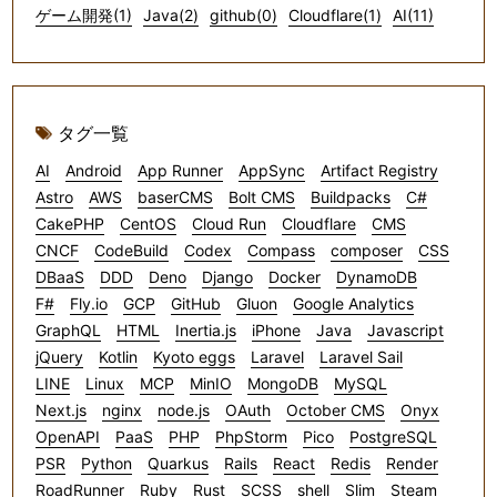
ゲーム開発(1)
Java(2)
github(0)
Cloudflare(1)
AI(11)
タグ一覧
AI
Android
App Runner
AppSync
Artifact Registry
Astro
AWS
baserCMS
Bolt CMS
Buildpacks
C#
CakePHP
CentOS
Cloud Run
Cloudflare
CMS
CNCF
CodeBuild
Codex
Compass
composer
CSS
DBaaS
DDD
Deno
Django
Docker
DynamoDB
F#
Fly.io
GCP
GitHub
Gluon
Google Analytics
GraphQL
HTML
Inertia.js
iPhone
Java
Javascript
jQuery
Kotlin
Kyoto eggs
Laravel
Laravel Sail
LINE
Linux
MCP
MinIO
MongoDB
MySQL
Next.js
nginx
node.js
OAuth
October CMS
Onyx
OpenAPI
PaaS
PHP
PhpStorm
Pico
PostgreSQL
PSR
Python
Quarkus
Rails
React
Redis
Render
RoadRunner
Ruby
Rust
SCSS
shell
Slim
Steam