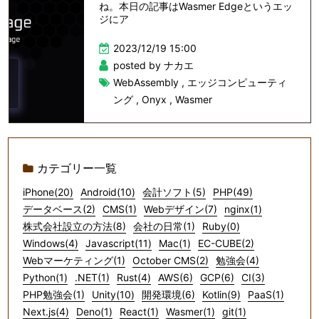
ね。本日の記事はWasmer Edgeというエッ
ジにア
2023/12/19 15:00
posted by ナカエ
WebAssembly
,
エッジコンピューティ
ング
,
Onyx
,
Wasmer
カテゴリー一覧
iPhone(20)
Android(10)
会計ソフト(5)
PHP(49)
データベース(2)
CMS(1)
Webデザイン(7)
nginx(1)
株式会社設立の方法(8)
会社の日常(1)
Ruby(0)
Windows(4)
Javascript(11)
Mac(1)
EC-CUBE(2)
Webマーケティング(1)
October CMS(2)
勉強会(4)
Python(1)
.NET(1)
Rust(4)
AWS(6)
GCP(6)
CI(3)
PHP勉強会(1)
Unity(10)
開発環境(6)
Kotlin(9)
PaaS(1)
Next.js(4)
Deno(1)
React(1)
Wasmer(1)
git(1)