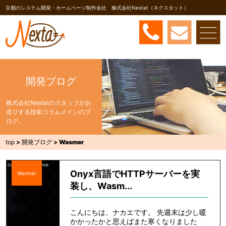
京都のシステム開発・ホームページ制作会社 株式会社Nextat（ネクスタット）
開発ブログ
株式会社Nextatのスタッフがお
送りする技術コラムメインのブ
ログ。
top
>
開発ブログ
>
Wasmer
Onyx言語でHTTPサーバーを実
Wasmer
装し、Wasm...
こんにちは、ナカエです。 先週末は少し暖
かかったかと思えばまた寒くなりました