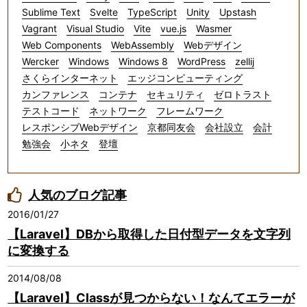
Sublime Text
Svelte
TypeScript
Unity
Upstash
Vagrant
Visual Studio
Vite
vue.js
Wasmer
Web Components
WebAssembly
Webデザイン
Wercker
Windows
Windows 8
WordPress
zellij
さくらインターネット
エッジコンピューティング
カンファレンス
コンテナ
セキュリティ
ゼロトラスト
テストコード
ネットワーク
フレームワーク
レスポンシブWebデザイン
京都同友会
会社設立
会計
勉強会
小ネタ
登壇
人気のブログ記事
2016/01/27
【Laravel】DBから取得した日付型データを文字列
に変換する
2014/08/08
【Laravel】Classが見つからない！なんてエラーが