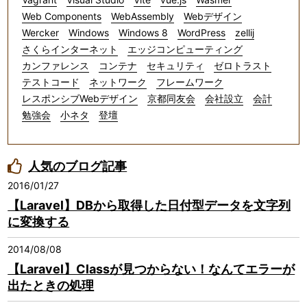
Web Components
WebAssembly
Webデザイン
Wercker
Windows
Windows 8
WordPress
zellij
さくらインターネット
エッジコンピューティング
カンファレンス
コンテナ
セキュリティ
ゼロトラスト
テストコード
ネットワーク
フレームワーク
レスポンシブWebデザイン
京都同友会
会社設立
会計
勉強会
小ネタ
登壇
人気のブログ記事
2016/01/27
【Laravel】DBから取得した日付型データを文字列
に変換する
2014/08/08
【Laravel】Classが見つからない！なんてエラーが
出たときの処理