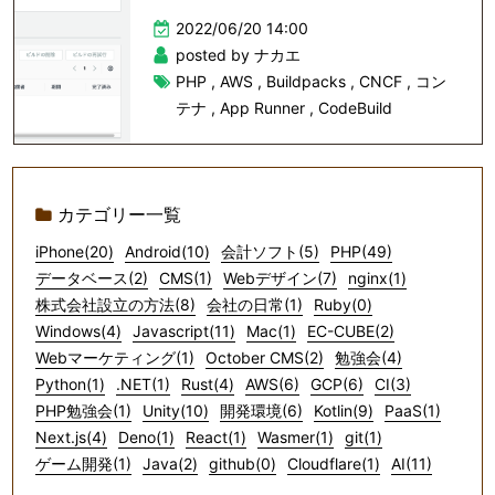
2022/06/20 14:00
posted by ナカエ
PHP
,
AWS
,
Buildpacks
,
CNCF
,
コン
テナ
,
App Runner
,
CodeBuild
カテゴリー一覧
iPhone(20)
Android(10)
会計ソフト(5)
PHP(49)
データベース(2)
CMS(1)
Webデザイン(7)
nginx(1)
株式会社設立の方法(8)
会社の日常(1)
Ruby(0)
Windows(4)
Javascript(11)
Mac(1)
EC-CUBE(2)
Webマーケティング(1)
October CMS(2)
勉強会(4)
Python(1)
.NET(1)
Rust(4)
AWS(6)
GCP(6)
CI(3)
PHP勉強会(1)
Unity(10)
開発環境(6)
Kotlin(9)
PaaS(1)
Next.js(4)
Deno(1)
React(1)
Wasmer(1)
git(1)
ゲーム開発(1)
Java(2)
github(0)
Cloudflare(1)
AI(11)