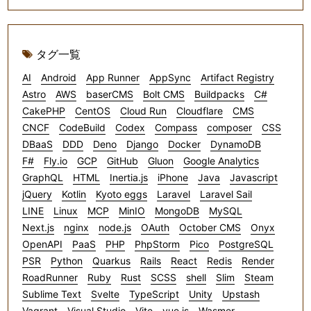
タグ一覧
AI
Android
App Runner
AppSync
Artifact Registry
Astro
AWS
baserCMS
Bolt CMS
Buildpacks
C#
CakePHP
CentOS
Cloud Run
Cloudflare
CMS
CNCF
CodeBuild
Codex
Compass
composer
CSS
DBaaS
DDD
Deno
Django
Docker
DynamoDB
F#
Fly.io
GCP
GitHub
Gluon
Google Analytics
GraphQL
HTML
Inertia.js
iPhone
Java
Javascript
jQuery
Kotlin
Kyoto eggs
Laravel
Laravel Sail
LINE
Linux
MCP
MinIO
MongoDB
MySQL
Next.js
nginx
node.js
OAuth
October CMS
Onyx
OpenAPI
PaaS
PHP
PhpStorm
Pico
PostgreSQL
PSR
Python
Quarkus
Rails
React
Redis
Render
RoadRunner
Ruby
Rust
SCSS
shell
Slim
Steam
Sublime Text
Svelte
TypeScript
Unity
Upstash
Vagrant
Visual Studio
Vite
vue.js
Wasmer