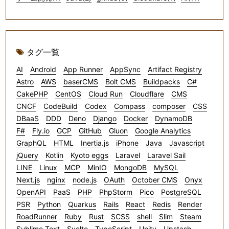
タグ一覧
AI
Android
App Runner
AppSync
Artifact Registry
Astro
AWS
baserCMS
Bolt CMS
Buildpacks
C#
CakePHP
CentOS
Cloud Run
Cloudflare
CMS
CNCF
CodeBuild
Codex
Compass
composer
CSS
DBaaS
DDD
Deno
Django
Docker
DynamoDB
F#
Fly.io
GCP
GitHub
Gluon
Google Analytics
GraphQL
HTML
Inertia.js
iPhone
Java
Javascript
jQuery
Kotlin
Kyoto eggs
Laravel
Laravel Sail
LINE
Linux
MCP
MinIO
MongoDB
MySQL
Next.js
nginx
node.js
OAuth
October CMS
Onyx
OpenAPI
PaaS
PHP
PhpStorm
Pico
PostgreSQL
PSR
Python
Quarkus
Rails
React
Redis
Render
RoadRunner
Ruby
Rust
SCSS
shell
Slim
Steam
Sublime Text
Svelte
TypeScript
Unity
Upstash