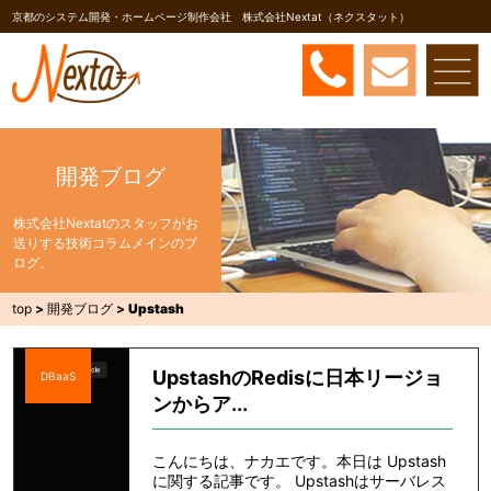
京都のシステム開発・ホームページ制作会社 株式会社Nextat（ネクスタット）
開発ブログ
株式会社Nextatのスタッフがお
送りする技術コラムメインのブ
ログ。
top
>
開発ブログ
>
Upstash
UpstashのRedisに日本リージョ
DBaaS
ンからア...
こんにちは、ナカエです。本日は Upstash
に関する記事です。 Upstashはサーバレス