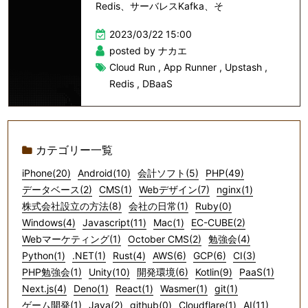
Redis、サーバレスKafka、そ
2023/03/22 15:00
posted by ナカエ
Cloud Run
,
App Runner
,
Upstash
,
Redis
,
DBaaS
カテゴリー一覧
iPhone(20)
Android(10)
会計ソフト(5)
PHP(49)
データベース(2)
CMS(1)
Webデザイン(7)
nginx(1)
株式会社設立の方法(8)
会社の日常(1)
Ruby(0)
Windows(4)
Javascript(11)
Mac(1)
EC-CUBE(2)
Webマーケティング(1)
October CMS(2)
勉強会(4)
Python(1)
.NET(1)
Rust(4)
AWS(6)
GCP(6)
CI(3)
PHP勉強会(1)
Unity(10)
開発環境(6)
Kotlin(9)
PaaS(1)
Next.js(4)
Deno(1)
React(1)
Wasmer(1)
git(1)
ゲーム開発(1)
Java(2)
github(0)
Cloudflare(1)
AI(11)