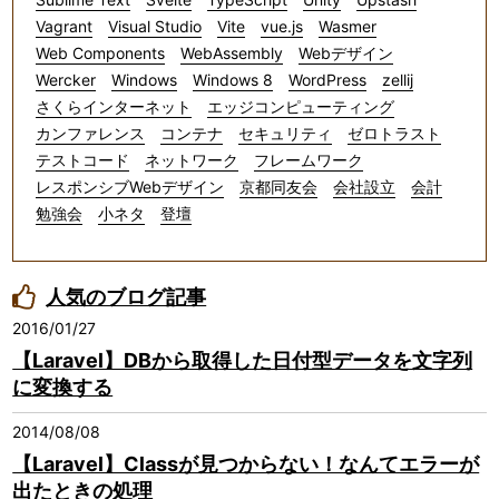
Vagrant
Visual Studio
Vite
vue.js
Wasmer
Web Components
WebAssembly
Webデザイン
Wercker
Windows
Windows 8
WordPress
zellij
さくらインターネット
エッジコンピューティング
カンファレンス
コンテナ
セキュリティ
ゼロトラスト
テストコード
ネットワーク
フレームワーク
レスポンシブWebデザイン
京都同友会
会社設立
会計
勉強会
小ネタ
登壇
人気のブログ記事
2016/01/27
【Laravel】DBから取得した日付型データを文字列
に変換する
2014/08/08
【Laravel】Classが見つからない！なんてエラーが
出たときの処理