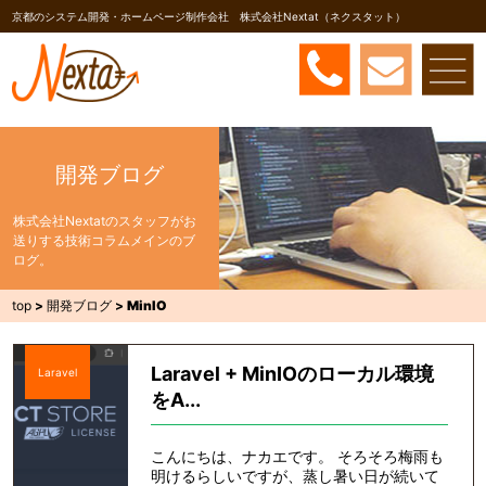
京都のシステム開発・ホームページ制作会社 株式会社Nextat（ネクスタット）
開発ブログ
株式会社Nextatのスタッフがお
送りする技術コラムメインのブ
ログ。
top
>
開発ブログ
>
MinIO
Laravel + MinIOのローカル環境
Laravel
をA...
こんにちは、ナカエです。 そろそろ梅雨も
明けるらしいですが、蒸し暑い日が続いて