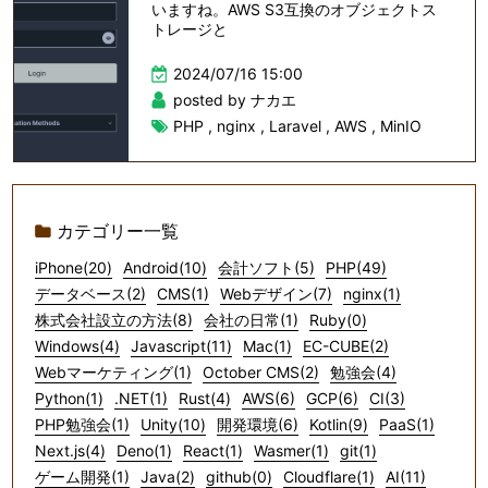
いますね。AWS S3互換のオブジェクトス
トレージと
2024/07/16 15:00
posted by ナカエ
PHP
,
nginx
,
Laravel
,
AWS
,
MinIO
カテゴリー一覧
iPhone(20)
Android(10)
会計ソフト(5)
PHP(49)
データベース(2)
CMS(1)
Webデザイン(7)
nginx(1)
株式会社設立の方法(8)
会社の日常(1)
Ruby(0)
Windows(4)
Javascript(11)
Mac(1)
EC-CUBE(2)
Webマーケティング(1)
October CMS(2)
勉強会(4)
Python(1)
.NET(1)
Rust(4)
AWS(6)
GCP(6)
CI(3)
PHP勉強会(1)
Unity(10)
開発環境(6)
Kotlin(9)
PaaS(1)
Next.js(4)
Deno(1)
React(1)
Wasmer(1)
git(1)
ゲーム開発(1)
Java(2)
github(0)
Cloudflare(1)
AI(11)