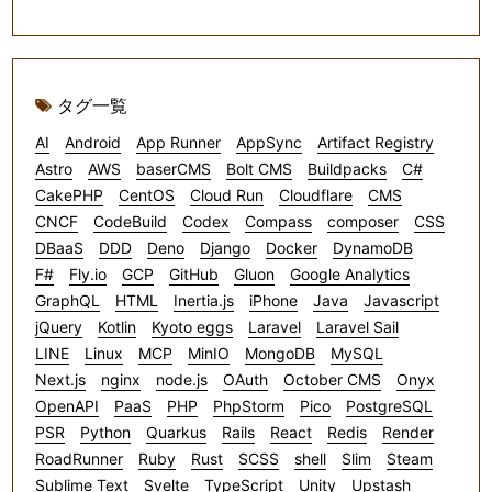
タグ一覧
AI
Android
App Runner
AppSync
Artifact Registry
Astro
AWS
baserCMS
Bolt CMS
Buildpacks
C#
CakePHP
CentOS
Cloud Run
Cloudflare
CMS
CNCF
CodeBuild
Codex
Compass
composer
CSS
DBaaS
DDD
Deno
Django
Docker
DynamoDB
F#
Fly.io
GCP
GitHub
Gluon
Google Analytics
GraphQL
HTML
Inertia.js
iPhone
Java
Javascript
jQuery
Kotlin
Kyoto eggs
Laravel
Laravel Sail
LINE
Linux
MCP
MinIO
MongoDB
MySQL
Next.js
nginx
node.js
OAuth
October CMS
Onyx
OpenAPI
PaaS
PHP
PhpStorm
Pico
PostgreSQL
PSR
Python
Quarkus
Rails
React
Redis
Render
RoadRunner
Ruby
Rust
SCSS
shell
Slim
Steam
Sublime Text
Svelte
TypeScript
Unity
Upstash