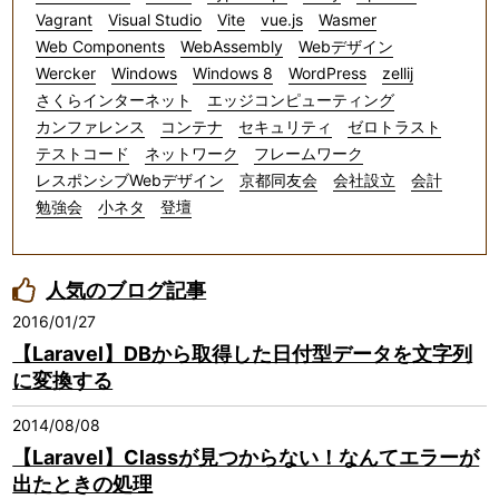
Vagrant
Visual Studio
Vite
vue.js
Wasmer
Web Components
WebAssembly
Webデザイン
Wercker
Windows
Windows 8
WordPress
zellij
さくらインターネット
エッジコンピューティング
カンファレンス
コンテナ
セキュリティ
ゼロトラスト
テストコード
ネットワーク
フレームワーク
レスポンシブWebデザイン
京都同友会
会社設立
会計
勉強会
小ネタ
登壇
人気のブログ記事
2016/01/27
【Laravel】DBから取得した日付型データを文字列
に変換する
2014/08/08
【Laravel】Classが見つからない！なんてエラーが
出たときの処理