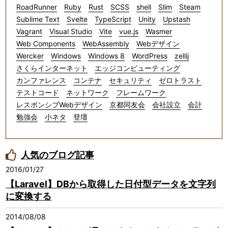
RoadRunner
Ruby
Rust
SCSS
shell
Slim
Steam
Sublime Text
Svelte
TypeScript
Unity
Upstash
Vagrant
Visual Studio
Vite
vue.js
Wasmer
Web Components
WebAssembly
Webデザイン
Wercker
Windows
Windows 8
WordPress
zellij
さくらインターネット
エッジコンピューティング
カンファレンス
コンテナ
セキュリティ
ゼロトラスト
テストコード
ネットワーク
フレームワーク
レスポンシブWebデザイン
京都同友会
会社設立
会計
勉強会
小ネタ
登壇
人気のブログ記事
2016/01/27
【Laravel】DBから取得した日付型データを文字列
に変換する
2014/08/08