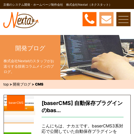
京都のシステム開発・ホームページ制作会社 株式会社Nextat（ネクスタット）
開発ブログ
株式会社Nextatのスタッフがお
送りする技術コラムメインのブ
ログ。
top
>
開発ブログ
>
CMS
[baserCMS] 自動保存プラグイン
baserCMS
のbas...
こんにちは、ナカエです。baserCMS3系対
応で公開していた自動保存プラグインを