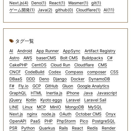
Next.js(4)
Deno(1)
React(1)
Wasmer(1)
git(1)
ゲーム開発(1)
Java(2)
github(0)
Cloudflare(1)
AI(11)
タグ一覧
AI
Android
App Runner
AppSync
Artifact Registry
Astro
AWS
baserCMS
Bolt CMS
Buildpacks
C#
CakePHP
CentOS
Cloud Run
Cloudflare
CMS
CNCF
CodeBuild
Codex
Compass
composer
CSS
DBaaS
DDD
Deno
Django
Docker
DynamoDB
F#
Fly.io
GCP
GitHub
Gluon
Google Analytics
GraphQL
HTML
Inertia.js
iPhone
Java
Javascript
jQuery
Kotlin
Kyoto eggs
Laravel
Laravel Sail
LINE
Linux
MCP
MinIO
MongoDB
MySQL
Next.js
nginx
node.js
OAuth
October CMS
Onyx
OpenAPI
PaaS
PHP
PhpStorm
Pico
PostgreSQL
PSR
Python
Quarkus
Rails
React
Redis
Render