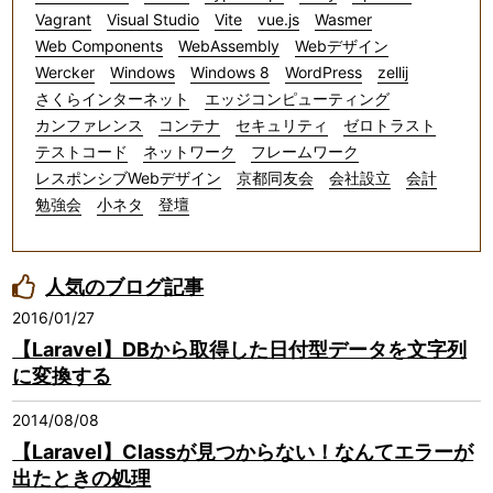
Vagrant
Visual Studio
Vite
vue.js
Wasmer
Web Components
WebAssembly
Webデザイン
Wercker
Windows
Windows 8
WordPress
zellij
さくらインターネット
エッジコンピューティング
カンファレンス
コンテナ
セキュリティ
ゼロトラスト
テストコード
ネットワーク
フレームワーク
レスポンシブWebデザイン
京都同友会
会社設立
会計
勉強会
小ネタ
登壇
人気のブログ記事
2016/01/27
【Laravel】DBから取得した日付型データを文字列
に変換する
2014/08/08
【Laravel】Classが見つからない！なんてエラーが
出たときの処理