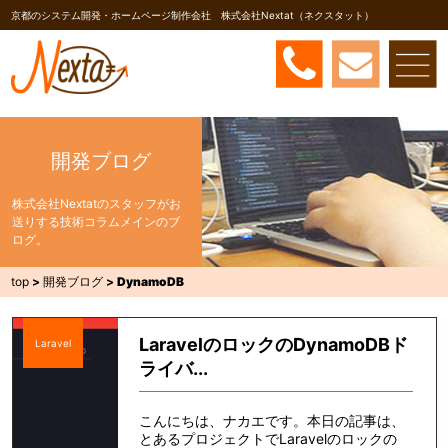
京都のシステム開発・ホームページ制作会社 株式会社Nextat（ネクスタット）
開発ブログ
株式会社Nextatのスタッフがお
送りする技術コラムメインのブ
ログ。
top
>
開発ブログ
>
DynamoDB
LaravelのロックのDynamoDBド
Laravel
ライバ...
こんにちは、ナカエです。本日の記事は、
とあるプロジェクトでLaravelのロックの