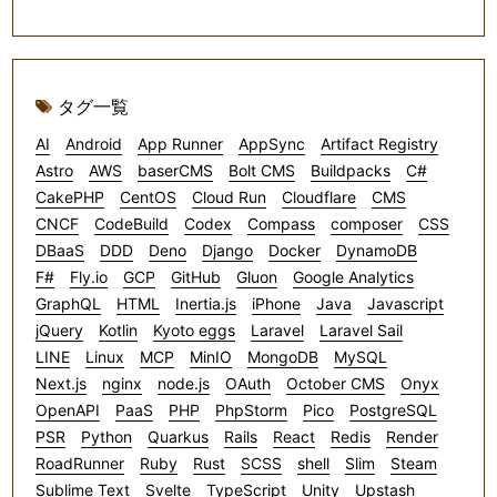
タグ一覧
AI
Android
App Runner
AppSync
Artifact Registry
Astro
AWS
baserCMS
Bolt CMS
Buildpacks
C#
CakePHP
CentOS
Cloud Run
Cloudflare
CMS
CNCF
CodeBuild
Codex
Compass
composer
CSS
DBaaS
DDD
Deno
Django
Docker
DynamoDB
F#
Fly.io
GCP
GitHub
Gluon
Google Analytics
GraphQL
HTML
Inertia.js
iPhone
Java
Javascript
jQuery
Kotlin
Kyoto eggs
Laravel
Laravel Sail
LINE
Linux
MCP
MinIO
MongoDB
MySQL
Next.js
nginx
node.js
OAuth
October CMS
Onyx
OpenAPI
PaaS
PHP
PhpStorm
Pico
PostgreSQL
PSR
Python
Quarkus
Rails
React
Redis
Render
RoadRunner
Ruby
Rust
SCSS
shell
Slim
Steam
Sublime Text
Svelte
TypeScript
Unity
Upstash