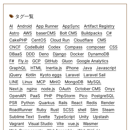
タグ一覧
AI
Android
App Runner
AppSync
Artifact Registry
Astro
AWS
baserCMS
Bolt CMS
Buildpacks
C#
CakePHP
CentOS
Cloud Run
Cloudflare
CMS
CNCF
CodeBuild
Codex
Compass
composer
CSS
DBaaS
DDD
Deno
Django
Docker
DynamoDB
F#
Fly.io
GCP
GitHub
Gluon
Google Analytics
GraphQL
HTML
Inertia.js
iPhone
Java
Javascript
jQuery
Kotlin
Kyoto eggs
Laravel
Laravel Sail
LINE
Linux
MCP
MinIO
MongoDB
MySQL
Next.js
nginx
node.js
OAuth
October CMS
Onyx
OpenAPI
PaaS
PHP
PhpStorm
Pico
PostgreSQL
PSR
Python
Quarkus
Rails
React
Redis
Render
RoadRunner
Ruby
Rust
SCSS
shell
Slim
Steam
Sublime Text
Svelte
TypeScript
Unity
Upstash
Vagrant
Visual Studio
Vite
vue.js
Wasmer