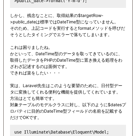
しかし、残念なことに、取得結果の$targetRow-
>public_dateは標準ではDateTime型になっていません。
そのため、上記コードを実行するとformatメソッドを呼びだ
そうとしたタイミングでエラーで落ちてしまいます。
これは困りましたね。
かといって、DateTime型のデータを取ってきているのに、
取得したデータをPHPのDateTime型に置き換える処理をわ
ざわざ記述するのは面倒です。
できれば楽をしたい・・・
実は、Laravel先生はこのような要望のために、日付型デー
タに変換してくれる便利な機能を提供してくれています。
方法はとても簡単です。
対象テーブルのモデルクラスに対し、以下のように$datesプ
ロパティに目的のDateTime型フィールドの名前を記載する
だけでOKです。
use Illuminate\Database\Eloquent\Model;
