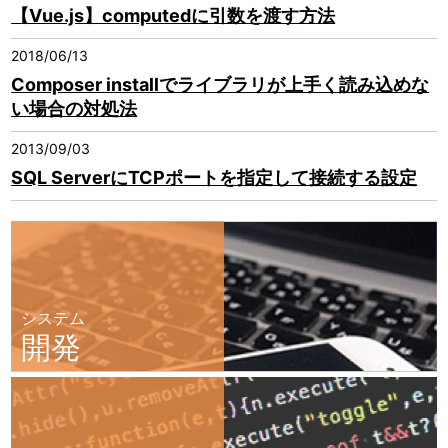
【Vue.js】computedに引数を渡す方法
2018/06/13
Composer installでライブラリが上手く読み込めな
い場合の対処法
2013/09/03
SQL ServerにTCPポートを指定して接続する設定
システム
開発