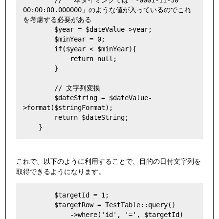
        //   本タイミングでは「-0001-11-30 
00:00:00.000000」のような値が入っているのでこれ
を考慮する必要がある

        $year = $dateValue->year;

        $minYear = 0;

        if($year < $minYear){

            return null;

        }

        // 文字列変換

        $dateString = $dateValue-
>format($stringFormat);

        return $dateString;

これで、以下のように利用することで、目的の日付文字列を
取得できるようになります。
        $targetId = 1;

        $targetRow = TestTable::query()

            ->where('id', '=', $targetId)
