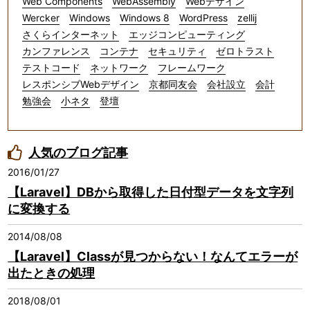
Web Components
WebAssembly
Webデザイン
Wercker
Windows
Windows 8
WordPress
zellij
さくらインターネット
エッジコンピューティング
カンファレンス
コンテナ
セキュリティ
ゼロトラスト
テストコード
ネットワーク
フレームワーク
レスポンシブWebデザイン
京都同友会
会社設立
会計
勉強会
小ネタ
登壇
人気のブログ記事
2016/01/27
【Laravel】DBから取得した日付型データを文字列
に変換する
2014/08/08
【Laravel】Classが見つからない！なんてエラーが
出たときの処理
2018/08/01