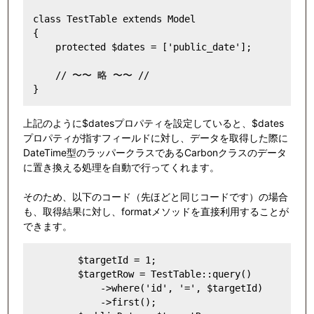
class TestTable extends Model

{

    protected $dates = ['public_date'];

    // 〜〜 略 〜〜 //

上記のように$datesプロパティを設定していると、$dates
プロパティが指すフィールドに対し、データを取得した際に
DateTime型のラッパークラスであるCarbonクラスのデータ
に置き換える処理を自動で行ってくれます。
そのため、以下のコード（先ほどと同じコードです）の場合
も、取得結果に対し、formatメソッドを直接利用することが
できます。
        $targetId = 1;

        $targetRow = TestTable::query()

            ->where('id', '=', $targetId)

            ->first();
