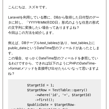
こんにちは、スズキです。
Laravelを利用している際に、DBから取得した日付型のデー
タに対し、「YYYY年MM月DD日」形式のような任意の形式
の文字列に変換したい場合ってありますよね？
今回はこの方法を紹介します。
例えば、DBテーブルtest_tablesがあり、
test_tables上に
public_dateという
DateTime型のフィールドがあったとしま
す。
この場合、せっかくDateTime型のフィールドを参照してい
るわけですから、できれば以下のようにPHPのDateTime-
>formatメソッドを直接呼び出せたらいいなって思いますよ
ね？
        $targetId = 1;

        $targetRow = TestTable::query()

            ->where('id', '=', $targetId)

            ->first();

        $publicDate = $targetRow-