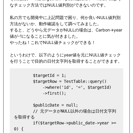
なチェック方法ではNULL値判別ができないのです。
私の方でも開発中に上記問題で困り、何か良いNULL値判別
方法がないか、動作確認をして調べてみました。
すると、どうやら元データがNULLの場合は、Carbon->year
値が-1になることに気が付きました。
やったね！これでNULL値チェックができる！
というわけで、以下のようにyear値を元にNULL値チェック
を行うことで目的の日付文字列を取得することができます。
        $targetId = 1;

        $targetRow = TestTable::query()

            ->where('id', '=', $targetId)

            ->first();

        $publicDate = null;

        // 元データがNULL以外の場合は日付文字列
を取得する

        if($targetRow->public_date->year >= 
0) {
