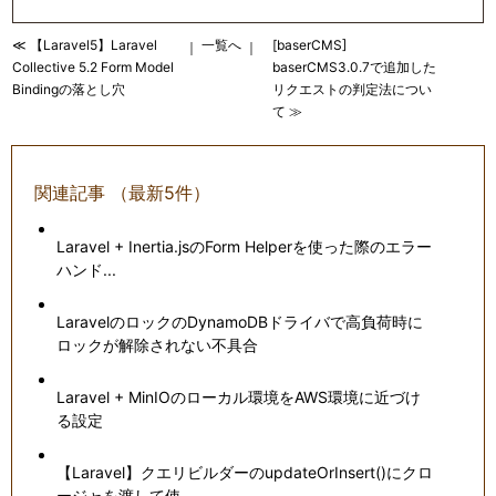
≪ 【Laravel5】Laravel
一覧へ
[baserCMS]
｜
｜
Collective 5.2 Form Model
baserCMS3.0.7で追加した
Bindingの落とし穴
リクエストの判定法につい
て ≫
関連記事 （最新5件）
Laravel + Inertia.jsのForm Helperを使った際のエラー
ハンド...
LaravelのロックのDynamoDBドライバで高負荷時に
ロックが解除されない不具合
Laravel + MinIOのローカル環境をAWS環境に近づけ
る設定
【Laravel】クエリビルダーのupdateOrInsert()にクロ
ージャを渡して使...