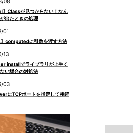
8/08
vel】Classが見つからない！なん
が出たときの処理
8/01
js】computedに引数を渡す方法
6/13
ser installでライブラリが上手く
ない場合の対処法
9/03
erverにTCPポートを指定して接続