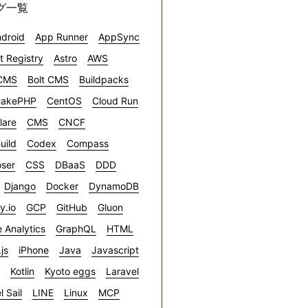
グ一覧
droid
App Runner
AppSync
ct Registry
Astro
AWS
CMS
Bolt CMS
Buildpacks
akePHP
CentOS
Cloud Run
lare
CMS
CNCF
uild
Codex
Compass
ser
CSS
DBaaS
DDD
Django
Docker
DynamoDB
ly.io
GCP
GitHub
Gluon
 Analytics
GraphQL
HTML
.js
iPhone
Java
Javascript
Kotlin
Kyoto eggs
Laravel
l Sail
LINE
Linux
MCP