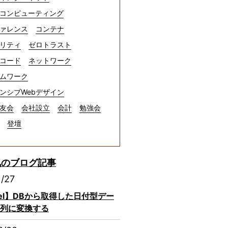
コンピューティング
ァレンス
コンテナ
リティ
ゼロトラスト
コード
ネットワーク
ムワーク
ンシブWebデザイン
友会
会社設立
会計
勉強会
登壇
気のブログ記事
1/27
avel】DBから取得した日付型デー
列に変換する