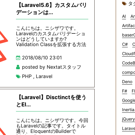
タ
【Laravel5.6】カスタムバリ
デーションは...
AI
An
Artifa
こんにちは。ニシザワです。
Laravelのカスタムバリデーショ
baser
ンはどうしていますか?
Validation Classを拡張する方法
C#
C
Cloudf
2018/08/10 23:01
CodeB
posted by Nextatスタッフ
compo
PHP
,
Laravel
Deno
F#
F
【Laravel】Disctinctを使う
Google
とEl...
Inertia
jQuery
こんにちは。ニシザワです。今回
もLaravelの記事です。タイトル
Larave
通り、EloquentのBuilderで