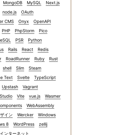
MongoDB
MySQL
Next.js
node.js
OAuth
er CMS
Onyx
OpenAPI
PHP
PhpStorm
Pico
reSQL
PSR
Python
us
Rails
React
Redis
r
RoadRunner
Ruby
Rust
shell
Slim
Steam
e Text
Svelte
TypeScript
Upstash
Vagrant
 Studio
Vite
vue.js
Wasmer
omponents
WebAssembly
デザイン
Wercker
Windows
ws 8
WordPress
zellij
インターネット