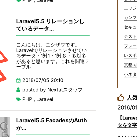
PHP
,
Laravel
エッジ
カンフ
Laravel5.5 リレーションし
セキュ
ているデータ...
テスト
こんにちは。ニシザワです。
フレー
Laravelでリレーションさせてい
るデータ・1対1・1対多・多対多
レスポ
があると思います。これを関連テ
京都同
ーブル
小ネタ
2018/07/05 20:10
posted by Nextatスタッフ
人
PHP
,
Laravel
2016/0
【Lar
Laravel5.5 FacadesのAuth
タを文字
か...