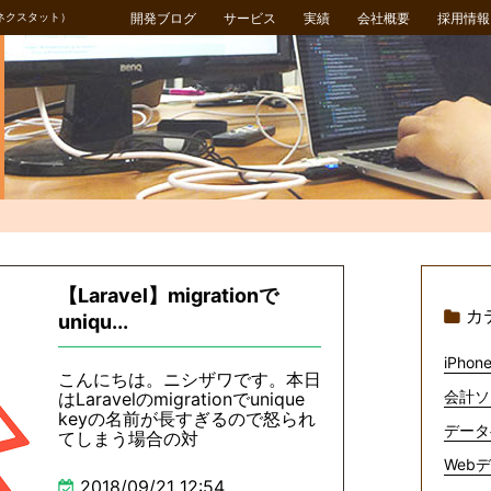
ネクスタット）
開発ブログ
サービス
実績
会社概要
採用情報
【Laravel】migrationで
カ
uniqu...
iPhone
こんにちは。ニシザワです。本日
会計ソ
はLaravelのmigrationでunique
keyの名前が長すぎるので怒られ
データ
てしまう場合の対
Webデ
2018/09/21 12:54