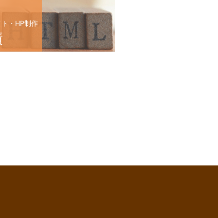
イト・HP制作
績