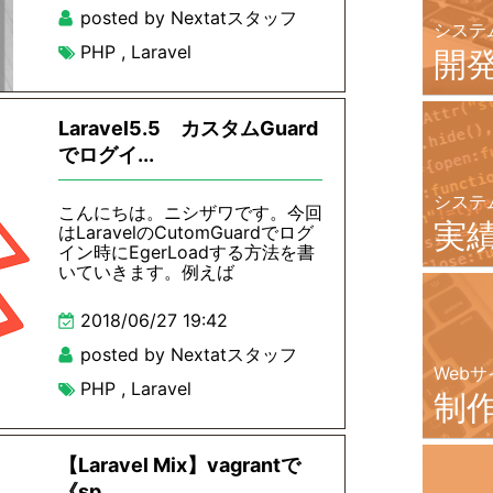
posted by Nextatスタッフ
システ
PHP
,
Laravel
開
Laravel5.5 カスタムGuard
でログイ...
システ
こんにちは。ニシザワです。今回
実
はLaravelのCutomGuardでログ
イン時にEgerLoadする方法を書
いていきます。例えば
2018/06/27 19:42
posted by Nextatスタッフ
Webサ
PHP
,
Laravel
制
【Laravel Mix】vagrantで
《sp...