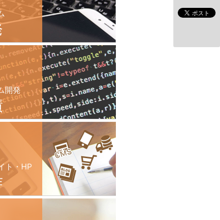
ム
発
ム開発
績
イト・HP
作