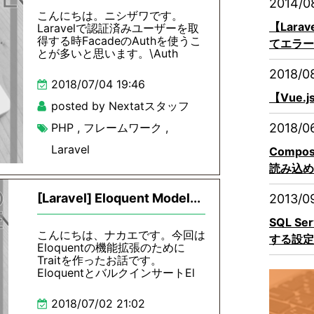
2014/0
こんにちは。ニシザワです。
【Lara
Laravelで認証済みユーザーを取
得する時FacadeのAuthを使うこ
てエラー
とが多いと思います。\Auth
2018/0
2018/07/04 19:46
【Vue.
posted by Nextatスタッフ
PHP
,
フレームワーク
,
2018/0
Laravel
Compo
読み込め
[Laravel] Eloquent Model...
2013/0
SQL S
こんにちは、ナカエです。今回は
する設定
Eloquentの機能拡張のために
Traitを作ったお話です。
EloquentとバルクインサートEl
2018/07/02 21:02