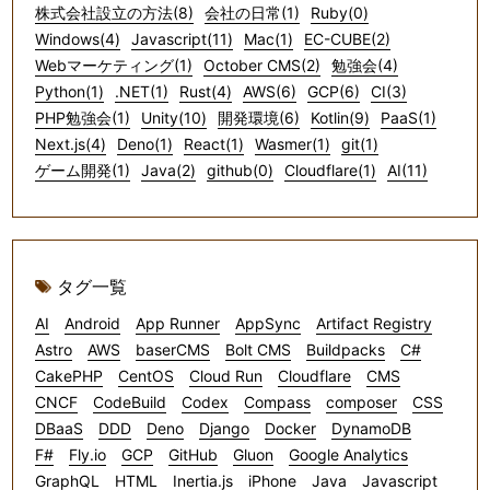
株式会社設立の方法(8)
会社の日常(1)
Ruby(0)
Windows(4)
Javascript(11)
Mac(1)
EC-CUBE(2)
Webマーケティング(1)
October CMS(2)
勉強会(4)
Python(1)
.NET(1)
Rust(4)
AWS(6)
GCP(6)
CI(3)
PHP勉強会(1)
Unity(10)
開発環境(6)
Kotlin(9)
PaaS(1)
Next.js(4)
Deno(1)
React(1)
Wasmer(1)
git(1)
ゲーム開発(1)
Java(2)
github(0)
Cloudflare(1)
AI(11)
タグ一覧
AI
Android
App Runner
AppSync
Artifact Registry
Astro
AWS
baserCMS
Bolt CMS
Buildpacks
C#
CakePHP
CentOS
Cloud Run
Cloudflare
CMS
CNCF
CodeBuild
Codex
Compass
composer
CSS
DBaaS
DDD
Deno
Django
Docker
DynamoDB
F#
Fly.io
GCP
GitHub
Gluon
Google Analytics
GraphQL
HTML
Inertia.js
iPhone
Java
Javascript