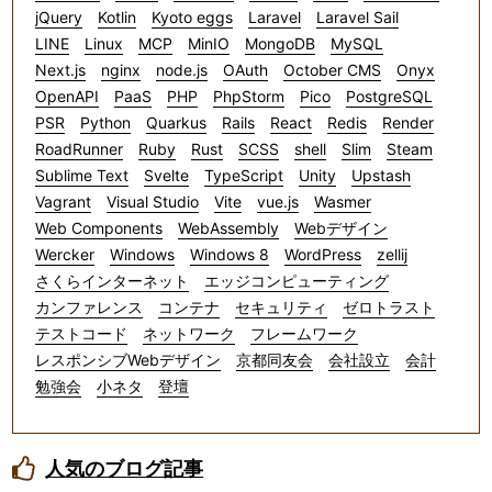
jQuery
Kotlin
Kyoto eggs
Laravel
Laravel Sail
LINE
Linux
MCP
MinIO
MongoDB
MySQL
Next.js
nginx
node.js
OAuth
October CMS
Onyx
OpenAPI
PaaS
PHP
PhpStorm
Pico
PostgreSQL
PSR
Python
Quarkus
Rails
React
Redis
Render
RoadRunner
Ruby
Rust
SCSS
shell
Slim
Steam
Sublime Text
Svelte
TypeScript
Unity
Upstash
Vagrant
Visual Studio
Vite
vue.js
Wasmer
Web Components
WebAssembly
Webデザイン
Wercker
Windows
Windows 8
WordPress
zellij
さくらインターネット
エッジコンピューティング
カンファレンス
コンテナ
セキュリティ
ゼロトラスト
テストコード
ネットワーク
フレームワーク
レスポンシブWebデザイン
京都同友会
会社設立
会計
勉強会
小ネタ
登壇
人気のブログ記事