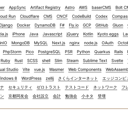
ner
AppSync
Artifact Registry
Astro
AWS
baserCMS
Bolt 
loud Run
Cloudflare
CMS
CNCF
CodeBuild
Codex
Compas
Django
Docker
DynamoDB
F#
Fly.io
GCP
GitHub
Gluon
tia.js
iPhone
Java
Javascript
jQuery
Kotlin
Kyoto eggs
La
inIO
MongoDB
MySQL
Next.js
nginx
node.js
OAuth
Octo
PhpStorm
Pico
PostgreSQL
PSR
Python
Quarkus
Rails
Ruby
Rust
SCSS
shell
Slim
Steam
Sublime Text
Svelte
ual Studio
Vite
vue.js
Wasmer
Web Components
WebAssemb
indows 8
WordPress
zellij
さくらインターネット
エッジコンピ
ナ
セキュリティ
ゼロトラスト
テストコード
ネットワーク
フ
イン
京都同友会
会社設立
会計
勉強会
小ネタ
登壇