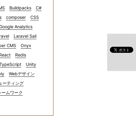
CMS
Buildpacks
C#
s
composer
CSS
Google Analytics
ravel
Laravel Sail
ber CMS
Onyx
React
Redis
TypeScript
Unity
ly
Webデザイン
ューティング
レームワーク