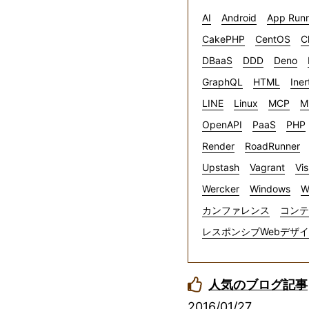
AI
Android
App Run
CakePHP
CentOS
C
DBaaS
DDD
Deno
GraphQL
HTML
Iner
LINE
Linux
MCP
M
OpenAPI
PaaS
PHP
Render
RoadRunner
Upstash
Vagrant
Vis
Wercker
Windows
W
カンファレンス
コンテ
レスポンシブWebデザ
人気のブログ記事
2016/01/27