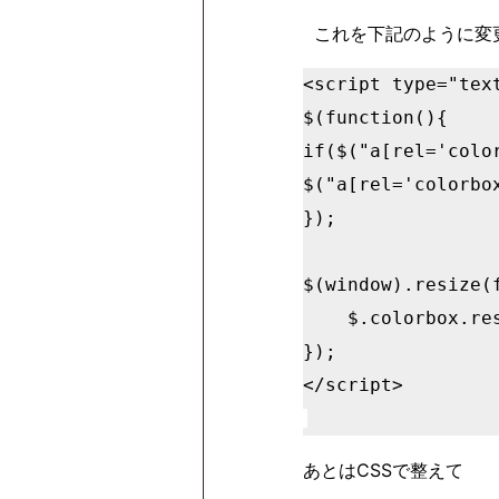
これを下記のように変
<script type="text
$(function(){

if($("a[rel='color
$("a[rel='colorbo
});

$(window).resize(f
    $.colorbox.resize({width:'100%'});

});

あとはCSSで整えて