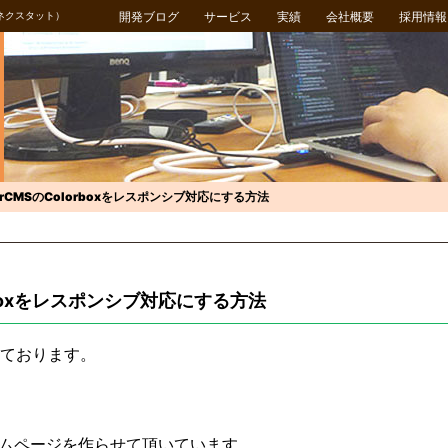
ネクスタット）
開発ブログ
サービス
実績
会社概要
採用情報
erCMSのColorboxをレスポンシブ対応にする方法
orboxをレスポンシブ対応にする方法
ております。
ホームページを作らせて頂いています。