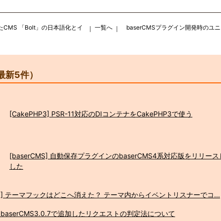
CMS 「Bolt」の日本語化とイ
一覧へ
baserCMSプラグイン開発時のユ
｜
｜
最新5件）
[CakePHP3] PSR-11対応のDIコンテナをCakePHP3で使う
[baserCMS] 自動保存プラグインのbaserCMS4系対応版をリリー
した
MS3] テーマフックはどこへ消えた？ テーマ内からイベントリスナーでコ...
MS] baserCMS3.0.7で追加したリクエストの判定法について