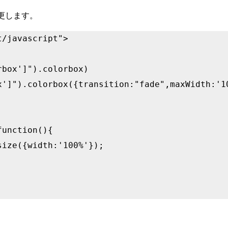
更します。
/javascript">

box']").colorbox) 
x']").colorbox({transition:"fade",maxWidth:'10
unction(){
