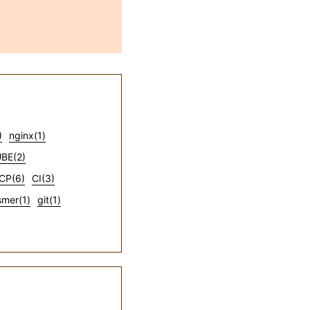
)
nginx(1)
BE(2)
CP(6)
CI(3)
mer(1)
git(1)