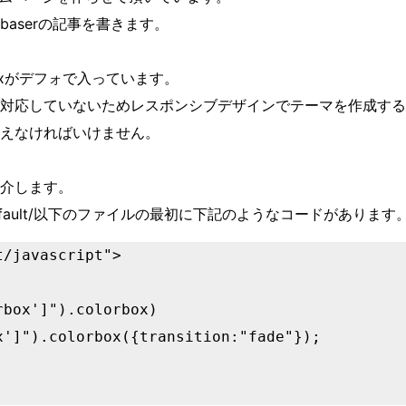
aserの記事を書きます。
rBoxがデフォで入っています。
対応していないためレスポンシブデザインでテーマを作成する
えなければいけません。
介します。
log/default/以下のファイルの最初に下記のようなコードがあります
/javascript">

box']").colorbox) 
x']").colorbox({transition:"fade"});
