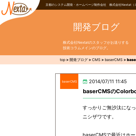
京都のシステム開発・ホームページ制作会社 株式会社Nextat（
開発ブログ
株式会社Nextatのスタッフがお送りする
技術コラムメインのブログ。
top
>
開発ブログ
>
CMS
>
baserCMS
>
bas
2014/07/11 11:45
baserCMS
baserCMSのCol
すっかりご無沙汰になっ
ニシザワです。
baserCMSで最近は