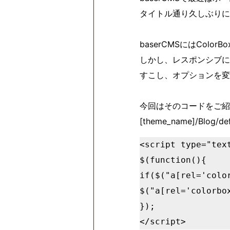
タイトル通り久しぶりにb
baserCMSにはColo
しかし、レスポンシブに
すこし、オプションを変
今回はそのコードをご紹
[theme_name]/B
<script type="text
$(function(){

if($("a[rel='color
$("a[rel='colorbo
});
