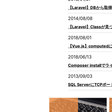
【Laravel】DBか
2014/08/08
【Laravel】Clas
2018/08/01
【Vue.js】comput
2018/06/13
Composer inst
2013/09/03
SQL ServerにTC