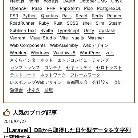
Next.js
nginx
node.js
OAuth
October CMS
Onyx
OpenAPI
PaaS
PHP
PhpStorm
Pico
PostgreSQL
PSR
Python
Quarkus
Rails
React
Redis
Render
RoadRunner
Ruby
Rust
SCSS
shell
Slim
Steam
Sublime Text
Svelte
TypeScript
Unity
Upstash
Vagrant
Visual Studio
Vite
vue.js
Wasmer
Web Components
WebAssembly
Webデザイン
Wercker
Windows
Windows 8
WordPress
zellij
さくらインターネット
エッジコンピューティング
カンファレンス
コンテナ
セキュリティ
ゼロトラスト
テストコード
ネットワーク
フレームワーク
レスポンシブWebデザイン
京都同友会
会社設立
会計
勉強会
小ネタ
登壇
人気のブログ記事
2016/01/27
【Laravel】DBから取得した日付型データを文字列
に変換する