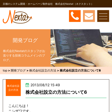
京都のシステム開発・ホームページ制作会社 株式会社Nextat（ネクスタット）
開発ブログ
株式会社Nextatのスタッフがお
送りする技術コラムメインのブ
ログ。
top
>
開発ブログ
>
株式会社設立の方法
>
株式会社設立の方法について6
2013/08/12 15:49
株式会社設
立の方法
株式会社設立の方法について6
こんにちは！
ニシザワです。