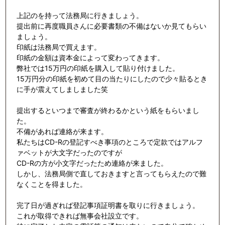
上記のを持って法務局に行きましょう。
提出前に再度職員さんに必要書類の不備はないか見てもらい
ましょう。
印紙は法務局で買えます。
印紙の金額は資本金によって変わってきます。
弊社では15万円の印紙を購入して貼り付けました。
15万円分の印紙を初めて目の当たりにしたので少々貼るとき
に手が震えてしましました笑
提出するといつまで審査が終わるかという紙をもらいまし
た。
不備があれば連絡が来ます。
私たちはCD-Rの登記すべき事項のところで定款ではアルフ
ァベットが大文字だったのですが
CD-Rの方が小文字だったため連絡が来ました。
しかし、法務局側で直しておきますと言ってもらえたので難
なくことを得ました。
完了日が過ぎれば登記事項証明書を取りに行きましょう。
これが取得できれば無事会社設立です。