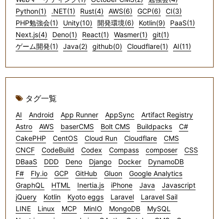
Python(1)
.NET(1)
Rust(4)
AWS(6)
GCP(6)
CI(3)
PHP勉強会(1)
Unity(10)
開発環境(6)
Kotlin(9)
PaaS(1)
Next.js(4)
Deno(1)
React(1)
Wasmer(1)
git(1)
ゲーム開発(1)
Java(2)
github(0)
Cloudflare(1)
AI(11)
タグ一覧
AI
Android
App Runner
AppSync
Artifact Registry
Astro
AWS
baserCMS
Bolt CMS
Buildpacks
C#
CakePHP
CentOS
Cloud Run
Cloudflare
CMS
CNCF
CodeBuild
Codex
Compass
composer
CSS
DBaaS
DDD
Deno
Django
Docker
DynamoDB
F#
Fly.io
GCP
GitHub
Gluon
Google Analytics
GraphQL
HTML
Inertia.js
iPhone
Java
Javascript
jQuery
Kotlin
Kyoto eggs
Laravel
Laravel Sail
LINE
Linux
MCP
MinIO
MongoDB
MySQL