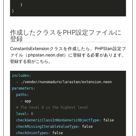
    }

}
作成したクラスをPHP設定ファイルに
登録
ConstantsExtensionクラスを作成したら、PHPStan設定フ
ァイル（phpstan.neon.dist）に登録する必要があります。
登録する前がこちら。
includes:
  - .
/vendor/
nunomaduro
/larastan/
parameters:
  paths:
    - app

# The level 8 is the highest level
  level:
8
  checkGenericClassInNonGenericObjectType:
  checkMissingIterableValueType:
  checkUnionTypes: