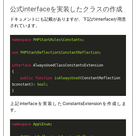
公式interfaceを実装したクラスの作成
ドキュメントにも記載がありますが、下記のinterfaceが用意
されています。
namespace
PHPStan
\
Rules
\
Constants
;

use
PHPStan
\
Reflection
\
ConstantReflection
;

interface
AlwaysUsedClassConstantsExtension
{

public
function
isAlwaysUsed
(ConstantReflection 
$constant)
: 
bool
;

}
上記interfaceを実装したConstantsExtensionを作成しま
す。
namespace
App
\
Enum
;
