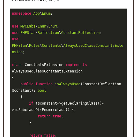
namespace
App
\
Enum
;

use
MyCLabs
\
Enum
\
Enum
use
PHPStan
\
Reflection
\
ConstantReflection
use
PHPStan
\
Rules
\
Constants
\
AlwaysUsedClassConstantsExte
nsion
;

class
ConstantsExtension
implements
AlwaysUsedClassConstantsExtension
{

public
function
isAlwaysUsed
(ConstantReflection 
$constant)
: 
bool
{

if
 ($constant->getDeclaringClass()-
>isSubclassOf(Enum::class)) {

return
true
;

        }

return
false
;
