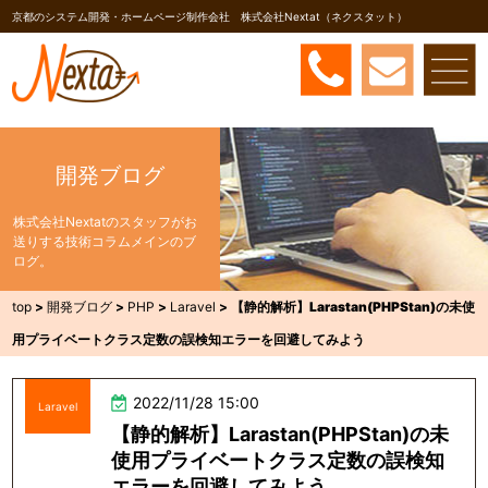
京都のシステム開発・ホームページ制作会社 株式会社Nextat（ネクスタット）
開発ブログ
株式会社Nextatのスタッフがお
送りする技術コラムメインのブ
ログ。
top
>
開発ブログ
>
PHP
>
Laravel
>
【静的解析】Larastan(PHPStan)の未使
用プライベートクラス定数の誤検知エラーを回避してみよう
2022/11/28 15:00
Laravel
【静的解析】Larastan(PHPStan)の未
使用プライベートクラス定数の誤検知
エラーを回避してみよう