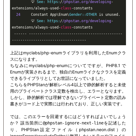
         💡 
See:
https:
/
/phpstan.org/developing
-
extensions/always-used-
class
-
constants
24
     Constant App\Enum\
Gender:
:OTHER
 is unused.                                  

         💡 
See:
https:
/
/phpstan.org/developing
-
extensions/always-used-
class
-
constants
 ------ --------------------------------------------
----------------------------------- 
上記はmyclabs/php-enumライブラリを利用したEnumクラ
スになります。
ちなみにmyclabs/php-enumについてですが、PHP8.1 で
Enumが実装されるまで、独自のEnumライクなクラスを定義
できるライブラリとしてお世話になっていました。
こちらをPHPStanが解析レベル4以上で静的解析すると未使
用のプライベートクラス定数を検出し、エラーとなります。
しかし、静的解析では理解できないプライベート定数の読み
書きがコード上で実際には行われており、正しい実装です。
では、このエラーを回避するにはどうすればよいでしょう
か？ 該当箇所に
を記述した
@phpstan-ignore-next-line
り、PHPStan設定ファイル（phpstan.neon.dist）の
ignoreErrorsやexcludePathsに無視したいエラーやファイル