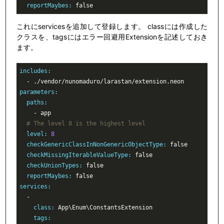
  reportMaybes:
 false
これにservicesを追加して登録します。 classには作成した
クラスを、tagsにはエラー回避用Extensionを記述しておき
ます。
includes:
  - .
/vendor/
nunomaduro
/larastan/
parameters:
  paths:
    - app

# The level 8 is the highest level
  level:
8
  checkGenericClassInNonGenericObjectType:
  checkMissingIterableValueType:
  checkUnionTypes:
  reportMaybes:
services:
    class:
    tags: