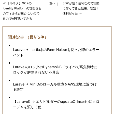
≪ 【小ネタ】GCPの
一覧へ
SDKが凄く便利なので実際
｜
｜
Identity Platformの管理画面
に作ってみた結果、物凄く
のフィルタが動かないので
便利だった ≫
自力でAPI叩いてみる
関連記事 （最新5件）
Laravel + Inertia.jsのForm Helperを使った際のエラー
ハンド...
LaravelのロックのDynamoDBドライバで高負荷時に
ロックが解除されない不具合
Laravel + MinIOのローカル環境をAWS環境に近づけ
る設定
【Laravel】クエリビルダーのupdateOrInsert()にクロ
ージャを渡して使...