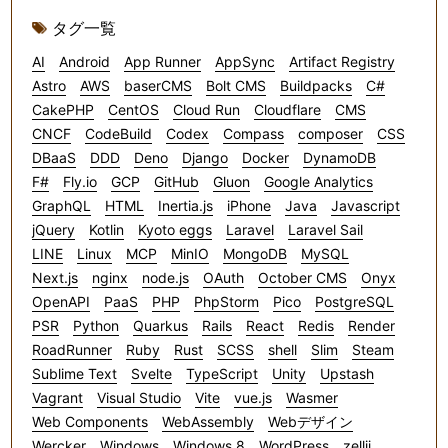
タグ一覧
AI
Android
App Runner
AppSync
Artifact Registry
Astro
AWS
baserCMS
Bolt CMS
Buildpacks
C#
CakePHP
CentOS
Cloud Run
Cloudflare
CMS
CNCF
CodeBuild
Codex
Compass
composer
CSS
DBaaS
DDD
Deno
Django
Docker
DynamoDB
F#
Fly.io
GCP
GitHub
Gluon
Google Analytics
GraphQL
HTML
Inertia.js
iPhone
Java
Javascript
jQuery
Kotlin
Kyoto eggs
Laravel
Laravel Sail
LINE
Linux
MCP
MinIO
MongoDB
MySQL
Next.js
nginx
node.js
OAuth
October CMS
Onyx
OpenAPI
PaaS
PHP
PhpStorm
Pico
PostgreSQL
PSR
Python
Quarkus
Rails
React
Redis
Render
RoadRunner
Ruby
Rust
SCSS
shell
Slim
Steam
Sublime Text
Svelte
TypeScript
Unity
Upstash
Vagrant
Visual Studio
Vite
vue.js
Wasmer
Web Components
WebAssembly
Webデザイン
Wercker
Windows
Windows 8
WordPress
zellij