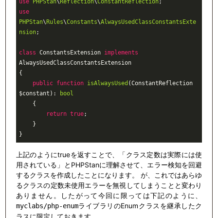
use
PHPStan
\
Reflection
\
ConstantReflection
use
PHPStan
\
Rules
\
Constants
\
AlwaysUsedClassConstantsExte
nsion
;

class
ConstantsExtension
implements
AlwaysUsedClassConstantsExtension
{

public
function
isAlwaysUsed
(ConstantReflection 
$constant)
: 
bool
{

return
true
;

    }

}
上記のようにtrueを返すことで、「クラス定数は実際には使
用されている」とPHPStanに理解させて、エラー検知を回避
するクラスを作成したことになります。 が、これではあらゆ
るクラスの定数未使用エラーを無視してしまうことと変わり
ありません。したがって今回に限っては下記のように、
ライブラリのEnumクラスを継承したク
myclabs/php-enum
ラスに限定しておきます。