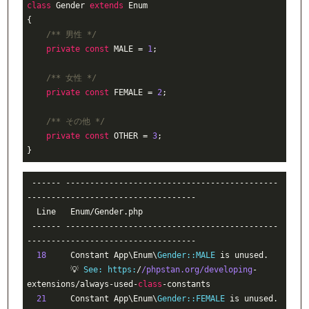
class
Gender
extends
Enum
{

/** 男性 */
private
const
 MALE = 
1
;

/** 女性 */
private
const
 FEMALE = 
2
;

/** その他 */
private
const
 OTHER = 
3
;

}
 ------ --------------------------------------------
----------------------------------- 

  Line   Enum/Gender.php                                                             

 ------ --------------------------------------------
----------------------------------- 

18
     Constant App\Enum\
Gender:
:MALE
 is unused.                                   

         💡 
See:
https:
/
/phpstan.org/developing
-
extensions/always-used-
class
-
constants
21
     Constant App\Enum\
Gender:
:FEMALE
 is unused.                                 
