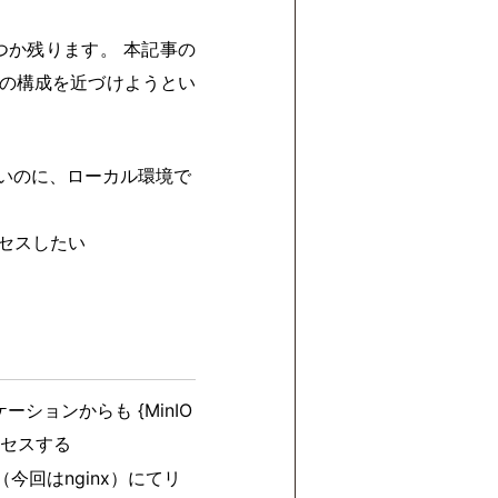
つか残ります。 本記事の
境の構成を近づけようとい
ないのに、ローカル環境で
クセスしたい
ションからも {MinIO
セスする
（今回はnginx）にてリ