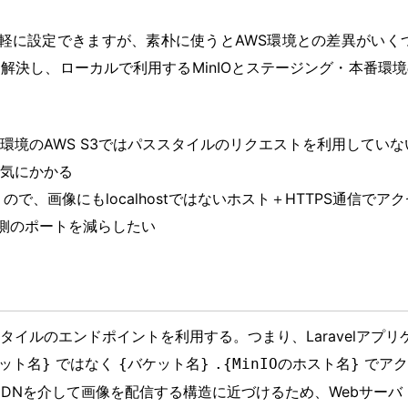
に手軽に設定できますが、素朴に使うとAWS環境との差異がいく
解決し、ローカルで利用するMinIOとステージング・本番環
環境のAWS S3ではパススタイルのリクエストを利用してい
気にかかる
ので、画像にもlocalhostではないホスト＋HTTPS通信でア
ト側のポートを減らしたい
イルのエンドポイントを利用する。つまり、Laravelアプリケー
ではなく
でアク
ット名}
{バケット名}
.{MinIOのホスト名}
などのCDNを介して画像を配信する構造に近づけるため、Webサーバ