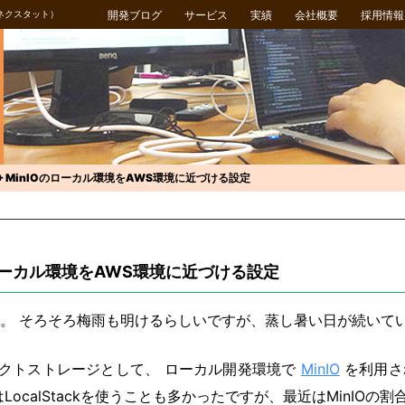
ネクスタット）
開発ブログ
サービス
実績
会社概要
採用情報
el + MinIOのローカル環境をAWS環境に近づける設定
nIOのローカル環境をAWS環境に近づける設定
。 そろそろ梅雨も明けるらしいですが、蒸し暑い日が続いて
ジェクトストレージとして、 ローカル開発環境で
MinIO
を利用さ
LocalStackを使うことも多かったですが、最近はMinIOの