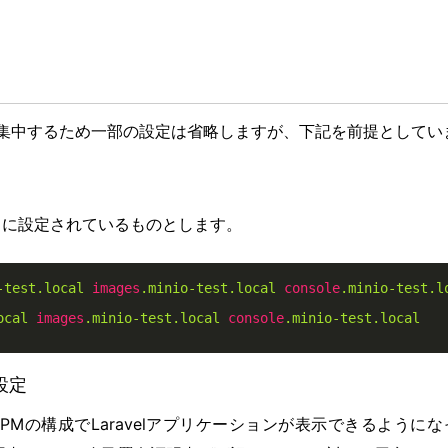
明に集中するため一部の設定は省略しますが、下記を前提としてい
記のように設定されているものとします。
-test
.local
images
.minio-test
.local
console
.minio-test
.l
ocal
images
.minio-test
.local
console
.minio-test
.local
の設定
PHP-FPMの構成でLaravelアプリケーションが表示できるよう