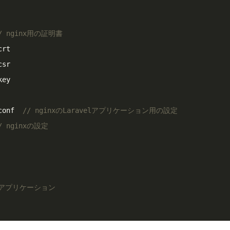
/ nginx用の証明書
vel.conf  
// nginxのLaravelアプリケーション用の設定
/ nginxの設定
velアプリケーション