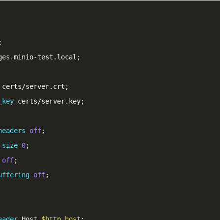


ges.minio-test.local;

 certs/server.crt;

_key
 certs/server.key;

headers
off
;

_size
0
;

off
;

uffering
off
;

eader
 Host 
$http_host
;
