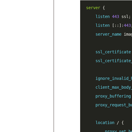
server
 {

listen
443
 ssl;

listen
 [::]:
443
;
server_name
 ima
ssl_certificate
ssl_certificate
ignore_invalid_
client_max_body
proxy_buffering
proxy_request_b
location
 / {

proxy_set_h