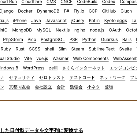
loud Run
Cloudflare
CMS
CNCF
CodeBuild
Codex
Compas
Django
Docker
DynamoDB
F#
Fly.io
GCP
GitHub
Gluon
tia.js
iPhone
Java
Javascript
jQuery
Kotlin
Kyoto eggs
La
inIO
MongoDB
MySQL
Next.js
nginx
node.js
OAuth
Octo
PhpStorm
Pico
PostgreSQL
PSR
Python
Quarkus
Rails
Ruby
Rust
SCSS
shell
Slim
Steam
Sublime Text
Svelte
ual Studio
Vite
vue.js
Wasmer
Web Components
WebAssemb
indows 8
WordPress
zellij
さくらインターネット
エッジコンピ
ナ
セキュリティ
ゼロトラスト
テストコード
ネットワーク
フ
イン
京都同友会
会社設立
会計
勉強会
小ネタ
登壇
ら取得した日付型データを文字列に変換する