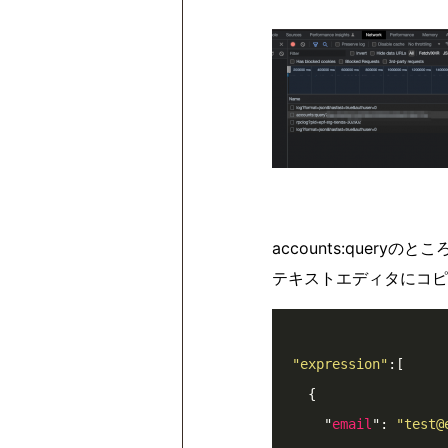
accounts:queryの
テキストエディタにコピー
"expression"
:[

  {

    "
email
": 
"test@