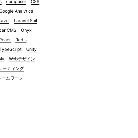
s
composer
CSS
Google Analytics
ravel
Laravel Sail
ber CMS
Onyx
React
Redis
TypeScript
Unity
ly
Webデザイン
ューティング
レームワーク