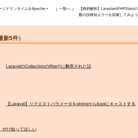
マネージドランタイムをApache +
一覧へ
【静的解析】Larastan(PHPSt
｜
｜
数の誤検知エラーを回避してみよう
最新5件）
LaravelのCollectionのfilter()に翻弄された話
【Laravel】リクエストパラメータをstringからboolにキャストする
s()、ぜひ知ってほしい