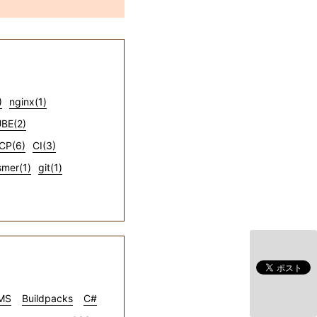
)
nginx(1)
BE(2)
CP(6)
CI(3)
mer(1)
git(1)
CMS
Buildpacks
C#