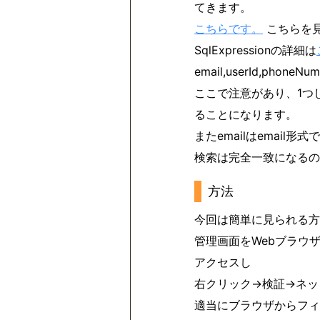
てきます。
こちらです。
こちらを見る
SqlExpressionの詳細は
email,userId,ph
ここで注意があり、1つし
ることになります。
またemailはemai
検索は完全一致になるの
方法
今回は簡単に見られる方
管理画面をWebブラウ
アクセスし
右クリック→検証→ネッ
適当にブラウザからフィル