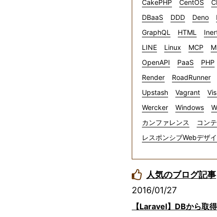
CakePHP
CentOS
C
DBaaS
DDD
Deno
GraphQL
HTML
Iner
LINE
Linux
MCP
M
OpenAPI
PaaS
PHP
Render
RoadRunner
Upstash
Vagrant
Vis
Wercker
Windows
W
カンファレンス
コンテ
レスポンシブWebデザ
人気のブログ記事
2016/01/27
【Laravel】DBか