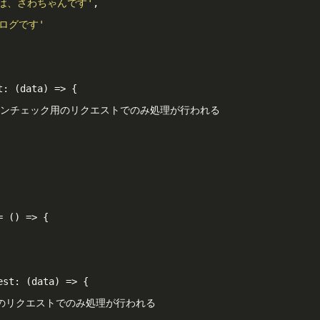
は、さわちゃんです'
,

ログです'
t: 
(data)
 =>
 {

ョンチェック用のリクエストでのみ処理が行われる

= 
()
 =>
 {

est: 
(data)
 =>
 {

t用のリクエストでのみ処理が行われる
