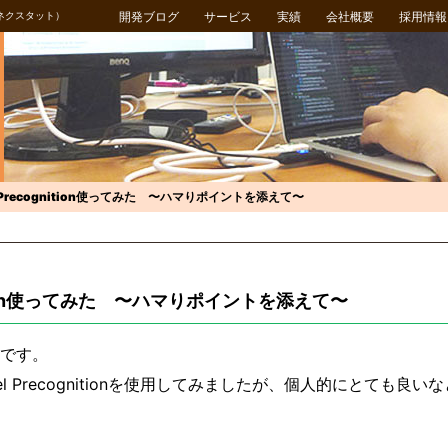
ネクスタット）
開発ブログ
サービス
実績
会社概要
採用情報
el Precognition使ってみた 〜ハマりポイントを添えて〜
gnition使ってみた 〜ハマりポイントを添えて〜
です。
el Precognitionを使用してみましたが、個人的にとても良