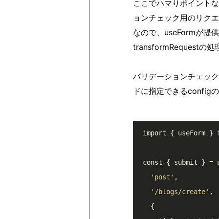
ここでハマりポイントなのです
ョンチェック用のリクエ
なので、useFormが
transformRequ
バリデーションチェックでは
ドに指定できるconfigの
import { useForm } 
const { submit } = u
'post'
,

'/blogs/create'
,

  {
