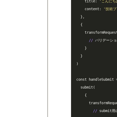
    title: 
'こんにち
    content: 
'技術ブ
  },

  {

    transformReques
//
 バリデーシ
    }

  }

)

const handleSubmit 
  submit(

    {

      transformRequ
//
 submi