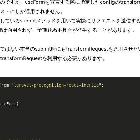
が、useFormを宣言する際に指定したconfigのtransfor
ストにしか適用されません。
提供しているsubmitメソッドを用いて実際にリクエストを送信す
estの処理は適用されず、予期せぬ不具合が発生することがあります。
ない本当のsubmit時にもtransformRequestを適用させた
transformRequestを利用する必要があります。
from 
"laravel-precognition-react-inertia"
;

seForm(
