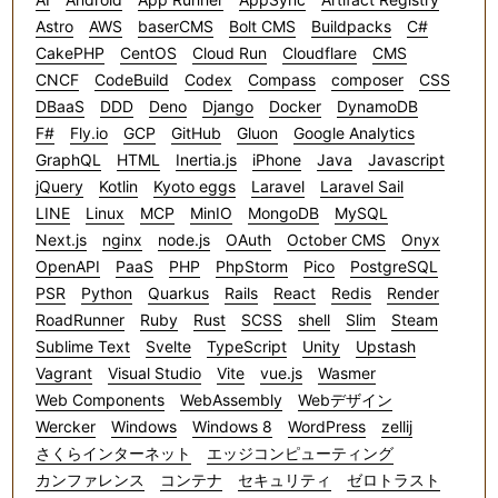
Astro
AWS
baserCMS
Bolt CMS
Buildpacks
C#
CakePHP
CentOS
Cloud Run
Cloudflare
CMS
CNCF
CodeBuild
Codex
Compass
composer
CSS
DBaaS
DDD
Deno
Django
Docker
DynamoDB
F#
Fly.io
GCP
GitHub
Gluon
Google Analytics
GraphQL
HTML
Inertia.js
iPhone
Java
Javascript
jQuery
Kotlin
Kyoto eggs
Laravel
Laravel Sail
LINE
Linux
MCP
MinIO
MongoDB
MySQL
Next.js
nginx
node.js
OAuth
October CMS
Onyx
OpenAPI
PaaS
PHP
PhpStorm
Pico
PostgreSQL
PSR
Python
Quarkus
Rails
React
Redis
Render
RoadRunner
Ruby
Rust
SCSS
shell
Slim
Steam
Sublime Text
Svelte
TypeScript
Unity
Upstash
Vagrant
Visual Studio
Vite
vue.js
Wasmer
Web Components
WebAssembly
Webデザイン
Wercker
Windows
Windows 8
WordPress
zellij
さくらインターネット
エッジコンピューティング
カンファレンス
コンテナ
セキュリティ
ゼロトラスト