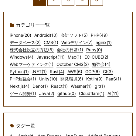
カテゴリー一覧
iPhone(20)
Android(10)
会計ソフト(5)
PHP(49)
データベース(2)
CMS(1)
Webデザイン(7)
nginx(1)
株式会社設立の方法(8)
会社の日常(1)
Ruby(0)
Windows(4)
Javascript(11)
Mac(1)
EC-CUBE(2)
Webマーケティング(1)
October CMS(2)
勉強会(4)
Python(1)
.NET(1)
Rust(4)
AWS(6)
GCP(6)
CI(3)
PHP勉強会(1)
Unity(10)
開発環境(6)
Kotlin(9)
PaaS(1)
Next.js(4)
Deno(1)
React(1)
Wasmer(1)
git(1)
ゲーム開発(1)
Java(2)
github(0)
Cloudflare(1)
AI(11)
タグ一覧
AI
Android
App Runner
AppSync
Artifact Registry