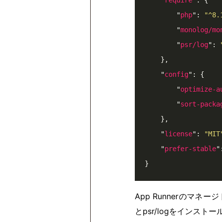
        "
php
": 
"^8.
        "
monolog/mo
        "
psr/log
": 
    },

    "
config
": {

        "
optimize-a
        "
sort-packa
    },

    "
license
": 
"MIT
    "
prefer-stable
"
}
App Runnerのマネ
とpsr/logをインスト