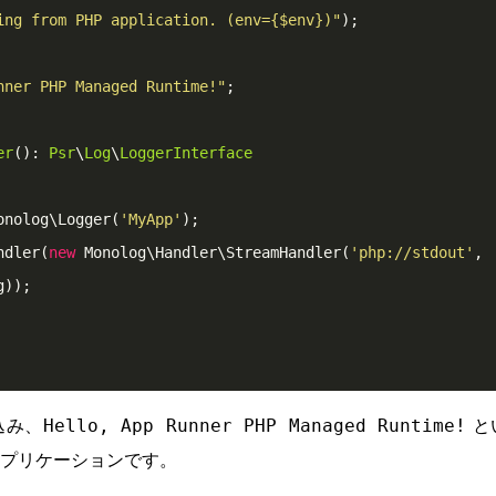
ing from PHP application. (env=
{
$env
}
)"
)
;
nner PHP Managed Runtime!"
;
er
()
:
P
sr
\
Log
\
L
oggerInterface
onolog\
L
ogger(
'MyApp'
)
;
ndler(
new
M
onolog\
H
andler\
S
treamHandler(
'php://stdout'
,
g))
;
込み、
と
Hello, App Runner PHP Managed Runtime!
プリケーションです。