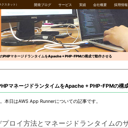
ネクスタット）
開発ブログ
サービス
実績
会社概要
採用情報
nerのPHPマネージドランタイムをApache + PHP-FPMの構成で動作させる
erのPHPマネージドランタイムをApache + PHP-FPM
日はAWS App Runnerについての記事です。
erのデプロイ方法とマネージドランタイムの