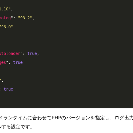
1.10"
,

nolog
": 
"^3.2"
,

"^3.0"
utoloader
": 
true
,

ges
": 
true
"
,

: 
true
ージドランタイムに合わせてPHPのバージョンを指定し、ログ出力用のm
ールする設定です。