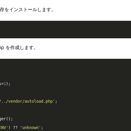
て依存をインストールします。
.php を作成します。
s
=
1
)
;
/../vendor/autoload.php'
;
ger()
;
ENV'
) 
??
'unknown'
;