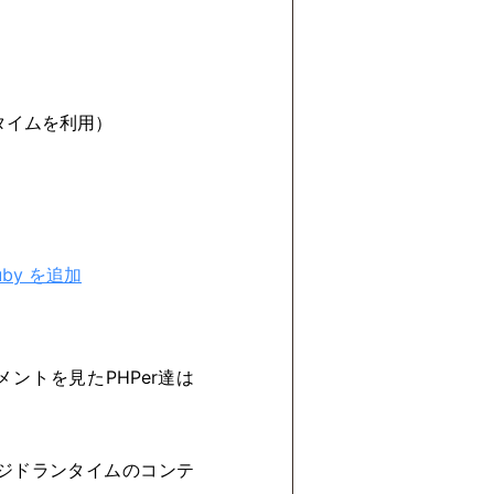
タイムを利用）
uby を追加
ントを見たPHPer達は
ジドランタイムのコンテ