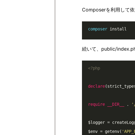
Composerを利用し
composer
 install
続いて、public/index
<?php
declare
(strict_type
require
__DIR__
.
'
$logger
=
 createLog
$env
=
getenv
(
'APP_