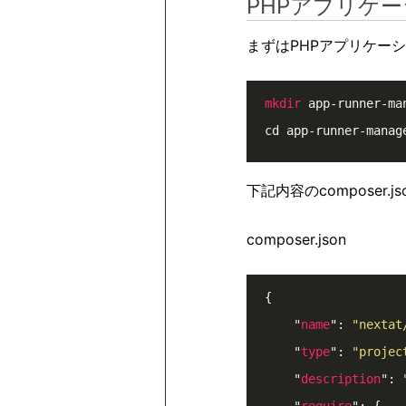
PHPアプリケ
まずはPHPアプリケー
mkdir
 app-runner-man
cd app-runner-manag
下記内容のcomposer.
composer.json
{

    "
name
": 
"nextat
    "
type
": 
"projec
    "
description
": 
    "
require
": {
