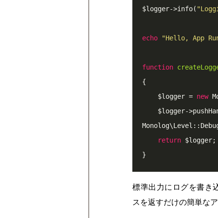
$logger
->info(
"Logg
echo
"Hello, App Ru
function
createLogg
{
$logger
=
new
M
$logger
->pushHa
M
onolog\
L
evel::
D
ebu
return
$logger
;
}
標準出力にログを書き
スを返すだけの簡単なア