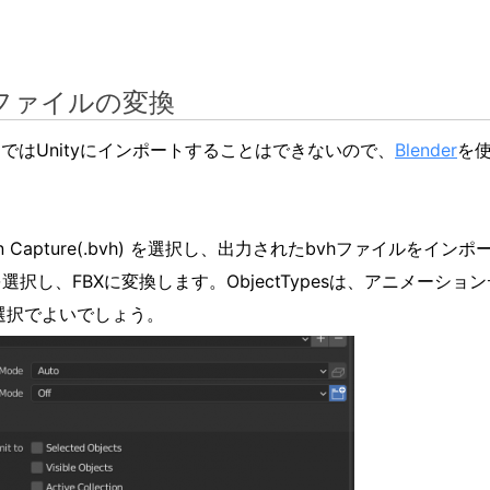
VHファイルの変換
ではUnityにインポートすることはできないので、
Blender
を使
> Motion Capture(.bvh) を選択し、出力されたbvhファイルをイ
-> FBX を選択し、FBXに変換します。ObjectTypesは、アニメ
のみ選択でよいでしょう。