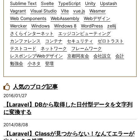
Sublime Text
Svelte
TypeScript
Unity
Upstash
Vagrant
Visual Studio
Vite
vue.js
Wasmer
Web Components
WebAssembly
Webデザイン
Wercker
Windows
Windows 8
WordPress
zellij
さくらインターネット
エッジコンピューティング
カンファレンス
コンテナ
セキュリティ
ゼロトラスト
テストコード
ネットワーク
フレームワーク
レスポンシブWebデザイン
京都同友会
会社設立
会計
勉強会
小ネタ
登壇
人気のブログ記事
2016/01/27
【Laravel】DBから取得した日付型データを文字列
に変換する
2014/08/08
【Laravel】Classが見つからない！なんてエラーが