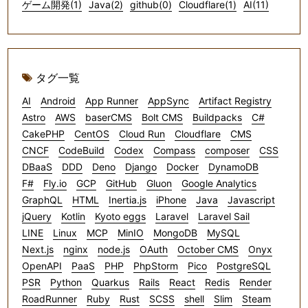
ゲーム開発(1)
Java(2)
github(0)
Cloudflare(1)
AI(11)
タグ一覧
AI
Android
App Runner
AppSync
Artifact Registry
Astro
AWS
baserCMS
Bolt CMS
Buildpacks
C#
CakePHP
CentOS
Cloud Run
Cloudflare
CMS
CNCF
CodeBuild
Codex
Compass
composer
CSS
DBaaS
DDD
Deno
Django
Docker
DynamoDB
F#
Fly.io
GCP
GitHub
Gluon
Google Analytics
GraphQL
HTML
Inertia.js
iPhone
Java
Javascript
jQuery
Kotlin
Kyoto eggs
Laravel
Laravel Sail
LINE
Linux
MCP
MinIO
MongoDB
MySQL
Next.js
nginx
node.js
OAuth
October CMS
Onyx
OpenAPI
PaaS
PHP
PhpStorm
Pico
PostgreSQL
PSR
Python
Quarkus
Rails
React
Redis
Render
RoadRunner
Ruby
Rust
SCSS
shell
Slim
Steam