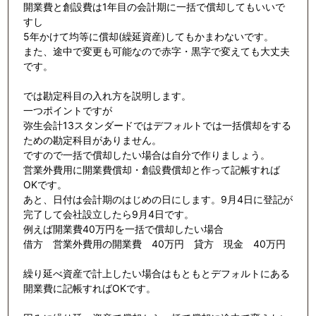
開業費と創設費は1年目の会計期に一括で償却してもいいで
すし
5年かけて均等に償却(繰延資産)してもかまわないです。
また、途中で変更も可能なので赤字・黒字で変えても大丈夫
です。
では勘定科目の入れ方を説明します。
一つポイントですが
弥生会計13スタンダードではデフォルトでは一括償却をする
ための勘定科目がありません。
ですので一括で償却したい場合は自分で作りましょう。
営業外費用に開業費償却・創設費償却と作って記帳すれば
OKです。
あと、日付は会計期のはじめの日にします。9月4日に登記が
完了して会社設立したら9月4日です。
例えば開業費40万円を一括で償却したい場合
借方 営業外費用の開業費 40万円 貸方 現金 40万円
繰り延べ資産で計上したい場合はもともとデフォルトにある
開業費に記帳すればOKです。