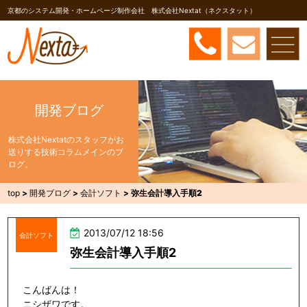
京都のシステム開発・ホームページ制作会社 株式会社Nextat（ネクスタット）
開発ブログ
株式会社Nextatのスタッフがお
送りする技術コラムメインのブ
ログ。
top
>
開発ブログ
>
会計ソフト
>
弥生会計導入手順2
2013/07/12 18:56
会計ソフト
弥生会計導入手順2
こんばんは！
ニシザワです。