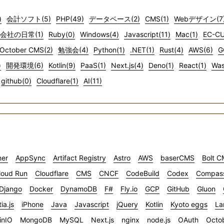
)
会計ソフト(5)
PHP(49)
データベース(2)
CMS(1)
Webデザイン(7
会社の日常(1)
Ruby(0)
Windows(4)
Javascript(11)
Mac(1)
EC-CU
October CMS(2)
勉強会(4)
Python(1)
.NET(1)
Rust(4)
AWS(6)
G
)
開発環境(6)
Kotlin(9)
PaaS(1)
Next.js(4)
Deno(1)
React(1)
Was
github(0)
Cloudflare(1)
AI(11)
ner
AppSync
Artifact Registry
Astro
AWS
baserCMS
Bolt 
loud Run
Cloudflare
CMS
CNCF
CodeBuild
Codex
Compas
Django
Docker
DynamoDB
F#
Fly.io
GCP
GitHub
Gluon
tia.js
iPhone
Java
Javascript
jQuery
Kotlin
Kyoto eggs
La
inIO
MongoDB
MySQL
Next.js
nginx
node.js
OAuth
Octo