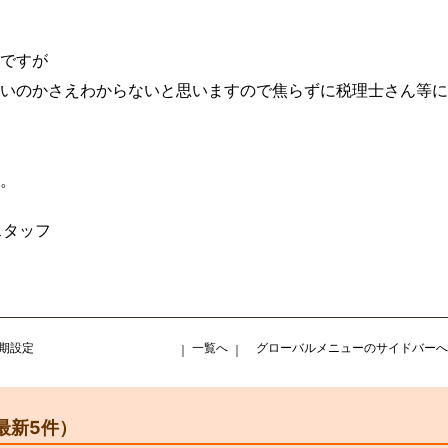
ですが
いのかさえわからないと思いますので焦らずに税理士さん等に
。
atスタッフ
初期設定
一覧へ
グローバルメニューのサイドバーへ
｜
｜
最新5件）