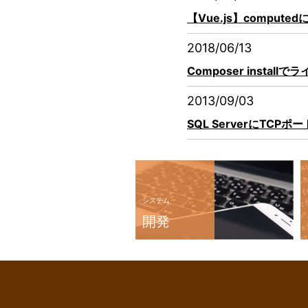
【Vue.js】comput
2018/06/13
Composer inst
2013/09/03
SQL ServerにTC
システム
開発