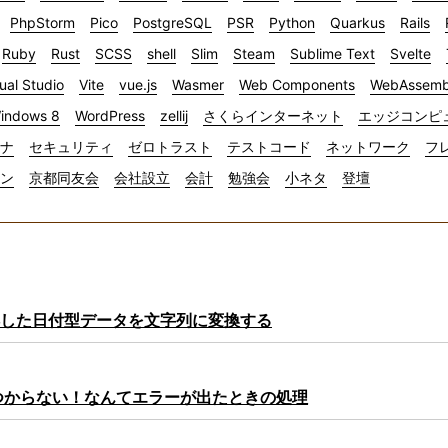
PhpStorm
Pico
PostgreSQL
PSR
Python
Quarkus
Rails
Ruby
Rust
SCSS
shell
Slim
Steam
Sublime Text
Svelte
ual Studio
Vite
vue.js
Wasmer
Web Components
WebAssemb
indows 8
WordPress
zellij
さくらインターネット
エッジコンピ
ナ
セキュリティ
ゼロトラスト
テストコード
ネットワーク
フ
イン
京都同友会
会社設立
会計
勉強会
小ネタ
登壇
ら取得した日付型データを文字列に変換する
sが見つからない！なんてエラーが出たときの処理