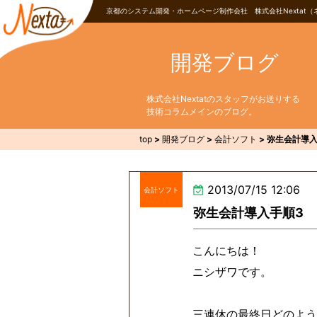
京都のシステム開発・ホームページ制作会社 株式会社Nextat（
開発ブログ
株式会社Nextatのスタッフがお送りする
技術コラムメインのブログ。
top
>
開発ブログ
>
会計ソフト
>
弥生会計導入
2013/07/15 12:06
会計ソフト
弥生会計導入手順3
こんにちは！
ニシザワです。
三連休の最終日どのよう