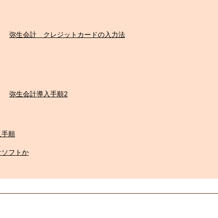
弥生会計 クレジットカードの入力法
弥生会計導入手順2
入手順
計ソフトか