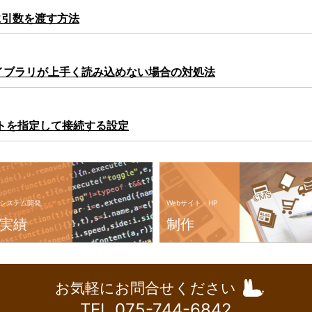
edに引数を渡す方法
allでライブラリが上手く読み込めない場合の対処法
Pポートを指定して接続する設定
システム開発
Webサイト・HP
実績
制作
お気軽にお問合せください
TEL 075-744-6842