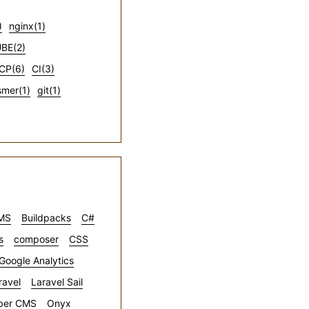
)
nginx(1)
BE(2)
CP(6)
CI(3)
mer(1)
git(1)
CMS
Buildpacks
C#
s
composer
CSS
Google Analytics
ravel
Laravel Sail
ber CMS
Onyx