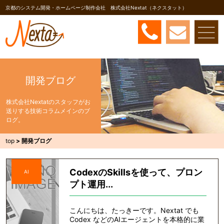
京都のシステム開発・ホームページ制作会社 株式会社Nextat（ネクスタット）
開発ブログ
株式会社Nextatのスタッフがお
送りする技術コラムメインのブ
ログ。
top
>
開発ブログ
CodexのSkillsを使って、プロン
AI
プト運用...
こんにちは、たっきーです。Nextat でも
Codex などのAIエージェントを本格的に業