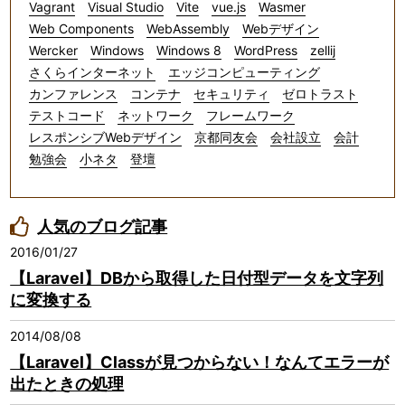
Vagrant
Visual Studio
Vite
vue.js
Wasmer
Web Components
WebAssembly
Webデザイン
Wercker
Windows
Windows 8
WordPress
zellij
さくらインターネット
エッジコンピューティング
カンファレンス
コンテナ
セキュリティ
ゼロトラスト
テストコード
ネットワーク
フレームワーク
レスポンシブWebデザイン
京都同友会
会社設立
会計
勉強会
小ネタ
登壇
人気のブログ記事
2016/01/27
【Laravel】DBから取得した日付型データを文字列
に変換する
2014/08/08
【Laravel】Classが見つからない！なんてエラーが
出たときの処理