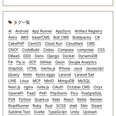
タグ一覧
AI
Android
App Runner
AppSync
Artifact Registry
Astro
AWS
baserCMS
Bolt CMS
Buildpacks
C#
CakePHP
CentOS
Cloud Run
Cloudflare
CMS
CNCF
CodeBuild
Codex
Compass
composer
CSS
DBaaS
DDD
Deno
Django
Docker
DynamoDB
F#
Fly.io
GCP
GitHub
Gluon
Google Analytics
GraphQL
HTML
Inertia.js
iPhone
Java
Javascript
jQuery
Kotlin
Kyoto eggs
Laravel
Laravel Sail
LINE
Linux
MCP
MinIO
MongoDB
MySQL
Next.js
nginx
node.js
OAuth
October CMS
Onyx
OpenAPI
PaaS
PHP
PhpStorm
Pico
PostgreSQL
PSR
Python
Quarkus
Rails
React
Redis
Render
RoadRunner
Ruby
Rust
SCSS
shell
Slim
Steam
Sublime Text
Svelte
TypeScript
Unity
Upstash