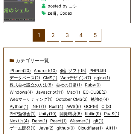
posted by ヨシ
zellij
,
Codex
1
2
3
4
5
カテゴリー一覧
iPhone(20)
Android(10)
会計ソフト(5)
PHP(49)
データベース(2)
CMS(1)
Webデザイン(7)
nginx(1)
株式会社設立の方法(8)
会社の日常(1)
Ruby(0)
Windows(4)
Javascript(11)
Mac(1)
EC-CUBE(2)
Webマーケティング(1)
October CMS(2)
勉強会(4)
Python(1)
.NET(1)
Rust(4)
AWS(6)
GCP(6)
CI(3)
PHP勉強会(1)
Unity(10)
開発環境(6)
Kotlin(9)
PaaS(1)
Next.js(4)
Deno(1)
React(1)
Wasmer(1)
git(1)
ゲーム開発(1)
Java(2)
github(0)
Cloudflare(1)
AI(11)