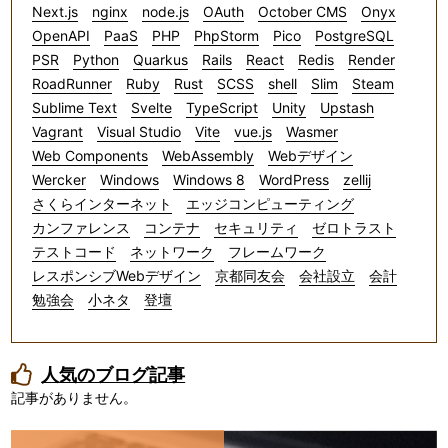
Next.js
nginx
node.js
OAuth
October CMS
Onyx
OpenAPI
PaaS
PHP
PhpStorm
Pico
PostgreSQL
PSR
Python
Quarkus
Rails
React
Redis
Render
RoadRunner
Ruby
Rust
SCSS
shell
Slim
Steam
Sublime Text
Svelte
TypeScript
Unity
Upstash
Vagrant
Visual Studio
Vite
vue.js
Wasmer
Web Components
WebAssembly
Webデザイン
Wercker
Windows
Windows 8
WordPress
zellij
さくらインターネット
エッジコンピューティング
カンファレンス
コンテナ
セキュリティ
ゼロトラスト
テストコード
ネットワーク
フレームワーク
レスポンシブWebデザイン
京都同友会
会社設立
会計
勉強会
小ネタ
登壇
人気のブログ記事
記事がありません。