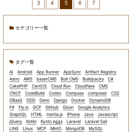
3
4
5
6
7
カテゴリー一覧
タグ一覧
AI
Android
App Runner
AppSync
Artifact Registry
Astro
AWS
baserCMS
Bolt CMS
Buildpacks
C#
CakePHP
CentOS
Cloud Run
Cloudflare
CMS
CNCF
CodeBuild
Codex
Compass
composer
CSS
DBaaS
DDD
Deno
Django
Docker
DynamoDB
F#
Fly.io
GCP
GitHub
Gluon
Google Analytics
GraphQL
HTML
Inertia.js
iPhone
Java
Javascript
jQuery
Kotlin
Kyoto eggs
Laravel
Laravel Sail
LINE
Linux
MCP
MinIO
MongoDB
MySQL