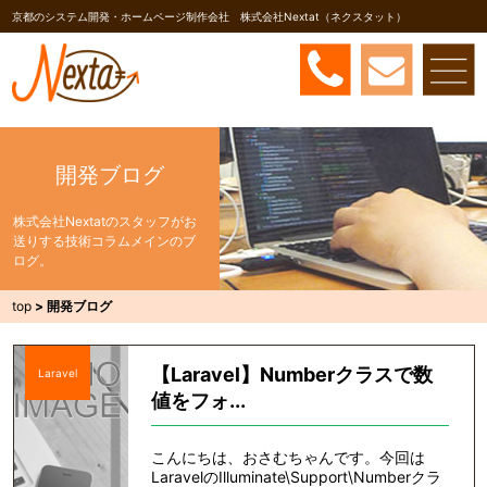
京都のシステム開発・ホームページ制作会社 株式会社Nextat（ネクスタット）
開発ブログ
株式会社Nextatのスタッフがお
送りする技術コラムメインのブ
ログ。
top
>
開発ブログ
【Laravel】Numberクラスで数
Laravel
値をフォ...
こんにちは、おさむちゃんです。今回は
LaravelのIlluminate\Support\Numberクラ