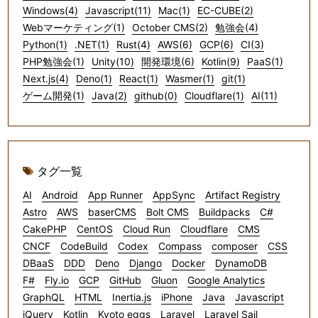
Windows(4)
Javascript(11)
Mac(1)
EC-CUBE(2)
Webマーケティング(1)
October CMS(2)
勉強会(4)
Python(1)
.NET(1)
Rust(4)
AWS(6)
GCP(6)
CI(3)
PHP勉強会(1)
Unity(10)
開発環境(6)
Kotlin(9)
PaaS(1)
Next.js(4)
Deno(1)
React(1)
Wasmer(1)
git(1)
ゲーム開発(1)
Java(2)
github(0)
Cloudflare(1)
AI(11)
タグ一覧
AI
Android
App Runner
AppSync
Artifact Registry
Astro
AWS
baserCMS
Bolt CMS
Buildpacks
C#
CakePHP
CentOS
Cloud Run
Cloudflare
CMS
CNCF
CodeBuild
Codex
Compass
composer
CSS
DBaaS
DDD
Deno
Django
Docker
DynamoDB
F#
Fly.io
GCP
GitHub
Gluon
Google Analytics
GraphQL
HTML
Inertia.js
iPhone
Java
Javascript
jQuery
Kotlin
Kyoto eggs
Laravel
Laravel Sail