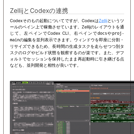
ZellijとCodexの連携
Codexそのもの起動についてですが、Codexは
Zellij
というツ
ールのペイン上で稼働させています。Zellijのレイアウトを通
じて、左ペインでCodex CLI、右ペインで
や
docs
proj-
の編集を並列表示できます。ウィンドウを即座に分割・
main
リサイズできるため、長時間の生成タスクを走らせつつ別タ
スクのログやビルド状態を観察するのが楽です。また、デフ
ォルトでセッションを保持したまま再起動時に引き継げる点
なども、並列開発と相性が良いです。