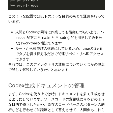
├──
 proj-2-repos
└──
 proj-3-repos
このような配置では以下のような目的のもとで運用を行って
います。
人間とCodexが同時に作業しても衝突しづらいよう、
*-
配下に
と
などを用意して必要分
repos
*-main
*-sub
だけworktreeを増設できます
ルートから横並びの構造にしているため、tmuxやZellij
でタブを切り替えるだけで関連リポジトリへ即アクセス
できます
それでは、このディレクトリの運用についていくつかの観点
で詳しく解説していきたいと思います。
Codex生成ドキュメントの管理
まず、Codexを使う上では特にドキュメントを多く生成させ
るようにしています。ソースコードの変更後に何をどのよう
な目的で修正したかや、既存のコードベースのパターンの解
析などを行わせて知識層として蓄えさせて、人間側もこれら