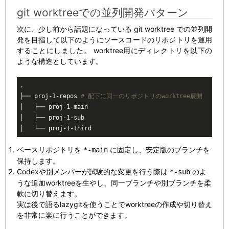
git worktreeでの並列開発パターン
次に、少し前から話題になっている git worktree での並列開
発を目指して以下のようにソースコードのリポジトリを運用
することにしました。 worktree用にディレクトリを以下の
ような構造としています。
.
├──
 proj-1-repos 
# 配下に同一のリポジトリのworktree展開 
│
   ├── proj-1-main
│
   ├── proj-1-sub
│
   └── proj-1-third
ベースリポジトリを
に固定し、安定版のブランチを
*-main
保持します。
Codexや別メンバーが試験的な変更を行う際は
のよ
*-sub
うな追加worktreeを生やし、同一ブランチや別ブランチを柔
軟に切り替えます。
実は後で語るlazygitを使うことでworktreeの作成や切り替え
を非常に楽に行うことができます。