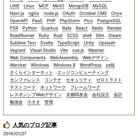
LINE
Linux
MCP
MinIO
MongoDB
MySQL
Next.js
nginx
node.js
OAuth
October CMS
Onyx
OpenAPI
PaaS
PHP
PhpStorm
Pico
PostgreSQL
PSR
Python
Quarkus
Rails
React
Redis
Render
RoadRunner
Ruby
Rust
SCSS
shell
Slim
Steam
Sublime Text
Svelte
TypeScript
Unity
Upstash
Vagrant
Visual Studio
Vite
vue.js
Wasmer
Web Components
WebAssembly
Webデザイン
Wercker
Windows
Windows 8
WordPress
zellij
さくらインターネット
エッジコンピューティング
カンファレンス
コンテナ
セキュリティ
ゼロトラスト
テストコード
ネットワーク
フレームワーク
レスポンシブWebデザイン
京都同友会
会社設立
会計
勉強会
小ネタ
登壇
人気のブログ記事
2016/01/27