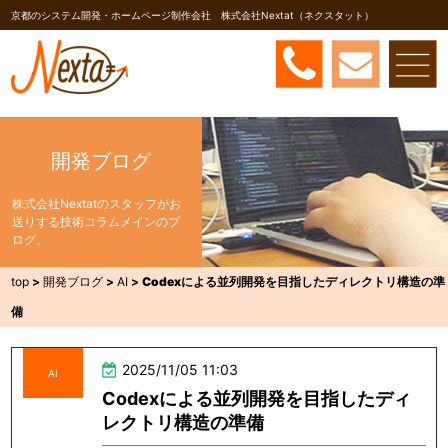
京都のシステム開発・ホームページ制作会社 株式会社Nextat（ネクスタット）
開発ブログ
株式会社Nextatのスタッフがお
送りする技術コラムメインのブ
ログ。
top
>
開発ブログ
>
AI
>
Codexによる並列開発を目指したディレクトリ構造の準
備
2025/11/05 11:03
AI
Codexによる並列開発を目指したディ
レクトリ構造の準備