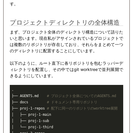
す。
プロジェクトディレクトリの全体構造
まず、プロジェクト全体のディレクトリ構造について語りた
いと思います。現在私がアサインされているプロジェクトで
は複数のリポジトリが存在しており、それらをまとめて一つ
のディレクトリに配置することにしています。
以下のように、ルート直下に各リポジトリを包むラッパーデ
ィレクトリを配置し、その中ではgit worktreeで並列展開で
きるようにしています。
.
├──
 AGENTS.md    
# プロジェクト全体についてのAGENTS.md
├──
 docs         
# ドキュメント専用リポジトリ
├──
 proj-1-repos 
# 配下に同一のリポジトリのworktree展開 
│
   ├── proj-1-main
│
   ├── proj-1-sub
│
   └── proj-1-third