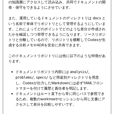
の知識層にアクセスして読み込み、共同でドキュメントの開
発・保守をできるようにさせています。
また、運用しているドキュメントのディレクトリは
と
docs
いう名前で単体でリポジトリとして管理するようにしていま
す。これによってどのポイントでどのような差分が作成され
たかを確認しつつ管理できるようになります。ソースリポジ
トリと分離しているので、リポジトリを横断してCodexが生
成する分析メモやADRを安全に共有できます。
このドキュメントリポジトリには他に以下のような特徴があ
ります。
ドキュメントリポジトリ内部には
,
analysis/
,
など用途別ディレクトリを用意
problems/
specs/
し、Codexが出力したMarkdownには必ずYAMLフロン
トマターを付けて履歴と責任者を明記します。
ドキュメントはルート直下から常に同じパスで参照でき
るため、複数のworktreeやセッションから同じ文書にア
クセスして差分を比較しやすいです。