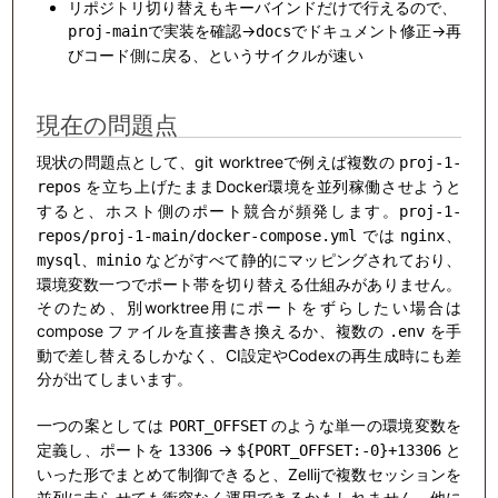
リポジトリ切り替えもキーバインドだけで行えるので、
で実装を確認→
でドキュメント修正→再
proj-main
docs
びコード側に戻る、というサイクルが速い
現在の問題点
現状の問題点として、git worktreeで例えば複数の
proj-1-
を立ち上げたままDocker環境を並列稼働させようと
repos
すると、ホスト側のポート競合が頻発します。
proj-1-
では
、
repos/proj-1-main/docker-compose.yml
nginx
、
などがすべて静的にマッピングされており、
mysql
minio
環境変数一つでポート帯を切り替える仕組みがありません。
そのため、別worktree用にポートをずらしたい場合は
compose ファイルを直接書き換えるか、複数の
を手
.env
動で差し替えるしかなく、CI設定やCodexの再生成時にも差
分が出てしまいます。
一つの案としては
のような単一の環境変数を
PORT_OFFSET
定義し、ポートを
→
と
13306
${PORT_OFFSET:-0}+13306
いった形でまとめて制御できると、Zellijで複数セッションを
並列に走らせても衝突なく運用できるかもしれません。他に