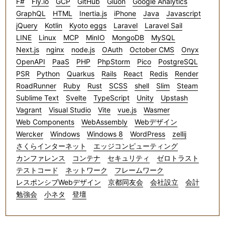
F#
Fly.io
GCP
GitHub
Gluon
Google Analytics
GraphQL
HTML
Inertia.js
iPhone
Java
Javascript
jQuery
Kotlin
Kyoto eggs
Laravel
Laravel Sail
LINE
Linux
MCP
MinIO
MongoDB
MySQL
Next.js
nginx
node.js
OAuth
October CMS
Onyx
OpenAPI
PaaS
PHP
PhpStorm
Pico
PostgreSQL
PSR
Python
Quarkus
Rails
React
Redis
Render
RoadRunner
Ruby
Rust
SCSS
shell
Slim
Steam
Sublime Text
Svelte
TypeScript
Unity
Upstash
Vagrant
Visual Studio
Vite
vue.js
Wasmer
Web Components
WebAssembly
Webデザイン
Wercker
Windows
Windows 8
WordPress
zellij
さくらインターネット
エッジコンピューティング
カンファレンス
コンテナ
セキュリティ
ゼロトラスト
テストコード
ネットワーク
フレームワーク
レスポンシブWebデザイン
京都同友会
会社設立
会計
勉強会
小ネタ
登壇