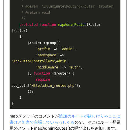
     *

     * 
@param
  \Illuminate\Routing\Router  $router

     * 
@return
 void

     */
protected
function
mapAdminRoutes
(Router 
$router)
{

        $router->group([

'prefix'
 => 
'admin'
,

'namespace'
 => 
'App\Http\Controllers\Admin'
,

'middleware'
 => 
'auth'
,

        ], 
function
($router)
{

require
app_path(
'Http/admin_routes.php'
);

        });

    }

}
mapメソッドのコメントが
追加のルートが欲しけりゃここに
書けと無言で主張していらっしゃる
ので、 そこにルート登録
用のメソッド
mapAdminRoutes()の
呼び出しを追加します。