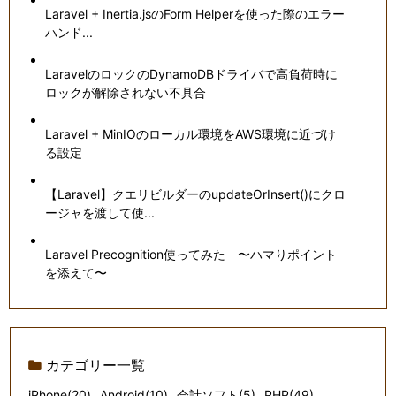
Laravel + Inertia.jsのForm Helperを使った際のエラー
ハンド...
LaravelのロックのDynamoDBドライバで高負荷時に
ロックが解除されない不具合
Laravel + MinIOのローカル環境をAWS環境に近づけ
る設定
【Laravel】クエリビルダーのupdateOrInsert()にクロ
ージャを渡して使...
Laravel Precognition使ってみた 〜ハマりポイント
を添えて〜
カテゴリー一覧
iPhone(20)
Android(10)
会計ソフト(5)
PHP(49)