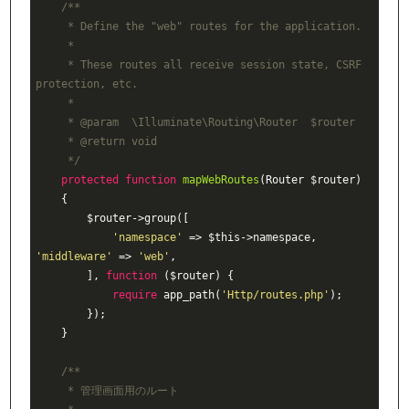
/**

     * Define the "web" routes for the application.

     *

     * These routes all receive session state, CSRF 
protection, etc.

     *

     * 
@param
  \Illuminate\Routing\Router  $router

     * 
@return
 void

     */
protected
function
mapWebRoutes
(Router $router)
{

        $router->group([

'namespace'
 => $this->namespace, 
'middleware'
 => 
'web'
,

        ], 
function
($router)
{

require
 app_path(
'Http/routes.php'
);

        });

    }

/**

     * 管理画面用のルート
