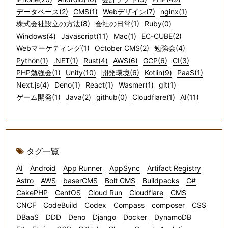
データベース(2)
CMS(1)
Webデザイン(7)
nginx(1)
株式会社設立の方法(8)
会社の日常(1)
Ruby(0)
Windows(4)
Javascript(11)
Mac(1)
EC-CUBE(2)
Webマーケティング(1)
October CMS(2)
勉強会(4)
Python(1)
.NET(1)
Rust(4)
AWS(6)
GCP(6)
CI(3)
PHP勉強会(1)
Unity(10)
開発環境(6)
Kotlin(9)
PaaS(1)
Next.js(4)
Deno(1)
React(1)
Wasmer(1)
git(1)
ゲーム開発(1)
Java(2)
github(0)
Cloudflare(1)
AI(11)
タグ一覧
AI
Android
App Runner
AppSync
Artifact Registry
Astro
AWS
baserCMS
Bolt CMS
Buildpacks
C#
CakePHP
CentOS
Cloud Run
Cloudflare
CMS
CNCF
CodeBuild
Codex
Compass
composer
CSS
DBaaS
DDD
Deno
Django
Docker
DynamoDB