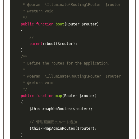
     * 
@param
  \Illuminate\Routing\Router  $router

     * 
@return
 void

     */
public
function
boot
(Router $router)
{

//
parent
::boot($router);

    }

/**

     * Define the routes for the application.

     *

     * 
@param
  \Illuminate\Routing\Router  $router

     * 
@return
 void

     */
public
function
map
(Router $router)
{

        $this->mapWebRoutes($router);

// 管理画面用のルート追加
        $this->mapAdminRoutes($router);

    }
