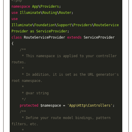
<?php
namespace
App
\
Providers
use
Illuminate
\
Routing
\
Router
use
Illuminate
\
Foundation
\
Support
\
Providers
\
RouteService
Provider
as
ServiceProvider
class
RouteServiceProvider
extends
ServiceProvider
{

/**

     * This namespace is applied to your controller 
routes.

     *

     * In addition, it is set as the URL generator's 
root namespace.

     *

     * 
@var
 string

     */
protected
 $namespace = 
'App\Http\Controllers'
;

/**

     * Define your route model bindings, pattern 
filters, etc.

     *
