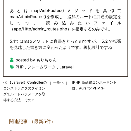
あとはmapWebRoutes()メソッドを真似て
mapAdminRoutes()を作成し、追加のルートに共通の設定を
しつつ、 読み込みたいファイル
（app/Http/admin_routes.php）を指定するのみです。
5.1ではmapメソッドに直書きだったのですが、 5.2 で拡張
を見越した書き方に変わったようです。親切設計ですね
posted by もりちゃん
PHP
,
フレームワーク
,
Laravel
≪ 【Laravel】Controllerの
一覧へ
[PHP]高品質コンポーネント
｜
｜
コンストラクタのタイミン
群、Aura for PHP ≫
グでルートパラメータを取
得する方法 その２
関連記事 （最新5件）