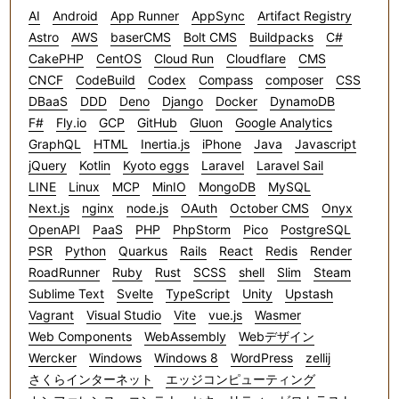
AI
Android
App Runner
AppSync
Artifact Registry
Astro
AWS
baserCMS
Bolt CMS
Buildpacks
C#
CakePHP
CentOS
Cloud Run
Cloudflare
CMS
CNCF
CodeBuild
Codex
Compass
composer
CSS
DBaaS
DDD
Deno
Django
Docker
DynamoDB
F#
Fly.io
GCP
GitHub
Gluon
Google Analytics
GraphQL
HTML
Inertia.js
iPhone
Java
Javascript
jQuery
Kotlin
Kyoto eggs
Laravel
Laravel Sail
LINE
Linux
MCP
MinIO
MongoDB
MySQL
Next.js
nginx
node.js
OAuth
October CMS
Onyx
OpenAPI
PaaS
PHP
PhpStorm
Pico
PostgreSQL
PSR
Python
Quarkus
Rails
React
Redis
Render
RoadRunner
Ruby
Rust
SCSS
shell
Slim
Steam
Sublime Text
Svelte
TypeScript
Unity
Upstash
Vagrant
Visual Studio
Vite
vue.js
Wasmer
Web Components
WebAssembly
Webデザイン
Wercker
Windows
Windows 8
WordPress
zellij
さくらインターネット
エッジコンピューティング