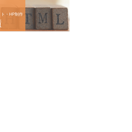
イト・HP制作
績