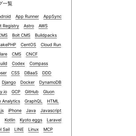
グ一覧
droid
App Runner
AppSync
ct Registry
Astro
AWS
CMS
Bolt CMS
Buildpacks
akePHP
CentOS
Cloud Run
lare
CMS
CNCF
uild
Codex
Compass
ser
CSS
DBaaS
DDD
Django
Docker
DynamoDB
ly.io
GCP
GitHub
Gluon
 Analytics
GraphQL
HTML
.js
iPhone
Java
Javascript
Kotlin
Kyoto eggs
Laravel
l Sail
LINE
Linux
MCP