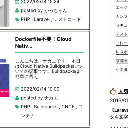
2022/02/18 15:24
エッジ
posted by かっちゃん
カンフ
PHP
,
Laravel
,
テストコード
セキュ
テスト
Dockerfile不要！Cloud
フレー
Nativ...
レスポ
こんにちは、ナカエです。 本日
京都同
はCloud Native Buildpacksにつ
小ネタ
いての記事です。Buildpacksは
簡単に言え
2022/02/14 10:00
人
posted by ナカエ
2016/0
PHP
,
Buildpacks
,
CNCF
,
コ
【Lar
ンテナ
タを文字