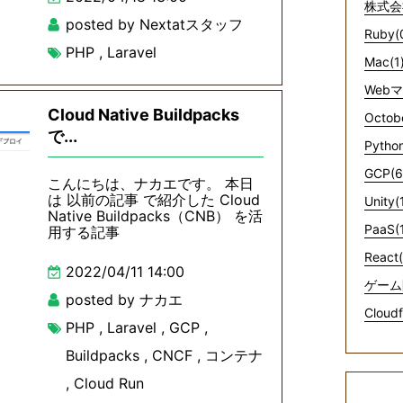
株式会
posted by Nextatスタッフ
Ruby(
PHP
,
Laravel
Mac(1
Web
Cloud Native Buildpacks
Octob
で...
Python
GCP(6
こんにちは、ナカエです。 本日
は 以前の記事 で紹介した Cloud
Unity(
Native Buildpacks（CNB） を活
PaaS(
用する記事
React(
2022/04/11 14:00
ゲーム
posted by ナカエ
Cloudf
PHP
,
Laravel
,
GCP
,
Buildpacks
,
CNCF
,
コンテナ
,
Cloud Run