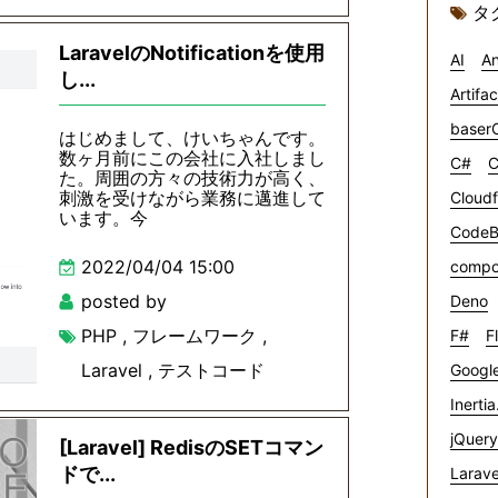
タ
LaravelのNotificationを使用
AI
An
し...
Artifa
baser
はじめまして、けいちゃんです。
数ヶ月前にこの会社に入社しまし
C#
C
た。周囲の方々の技術力が高く、
刺激を受けながら業務に邁進して
Cloudf
います。今
CodeB
2022/04/04 15:00
compo
posted by
Deno
PHP
,
フレームワーク
,
F#
F
Laravel
,
テストコード
Google
Inertia
jQuery
[Laravel] RedisのSETコマン
ドで...
Larave