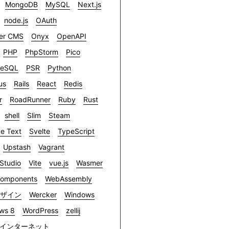
MongoDB
MySQL
Next.js
node.js
OAuth
er CMS
Onyx
OpenAPI
PHP
PhpStorm
Pico
reSQL
PSR
Python
us
Rails
React
Redis
r
RoadRunner
Ruby
Rust
shell
Slim
Steam
e Text
Svelte
TypeScript
Upstash
Vagrant
 Studio
Vite
vue.js
Wasmer
omponents
WebAssembly
デザイン
Wercker
Windows
ws 8
WordPress
zellij
インターネット