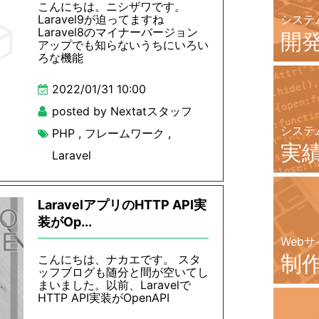
こんにちは。ニシザワです。
Laravel9が迫ってますね
システ
Laravel8のマイナーバージョン
開
アップでも知らないうちにいろい
ろな機能
2022/01/31 10:00
posted by Nextatスタッフ
システ
PHP
,
フレームワーク
,
実
Laravel
LaravelアプリのHTTP API実
装がOp...
Webサ
制
こんにちは、ナカエです。 スタ
ッフブログも随分と間が空いてし
まいました。以前、Laravelで
HTTP API実装がOpenAPI