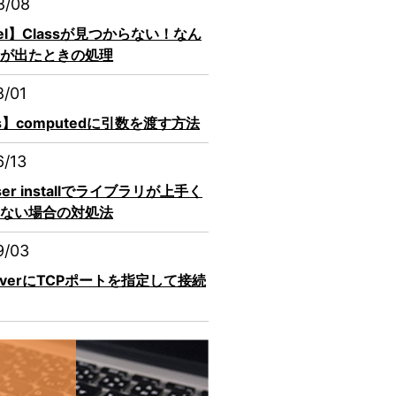
8/08
vel】Classが見つからない！なん
が出たときの処理
8/01
js】computedに引数を渡す方法
6/13
ser installでライブラリが上手く
ない場合の対処法
9/03
erverにTCPポートを指定して接続