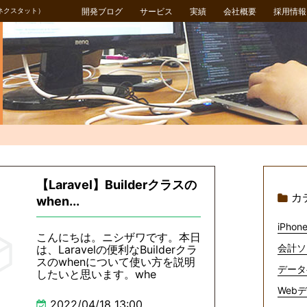
ネクスタット）
開発ブログ
サービス
実績
会社概要
採用情報
【Laravel】Builderクラスの
カ
when...
iPhone
こんにちは。ニシザワです。本日
会計ソ
は、Laravelの便利なBuilderクラ
スのwhenについて使い方を説明
データ
したいと思います。whe
Webデ
2022/04/18 13:00