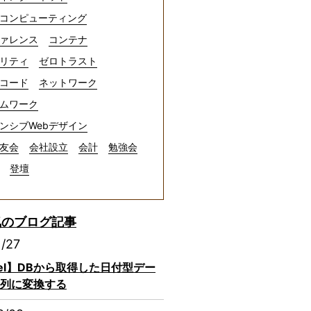
コンピューティング
ァレンス
コンテナ
リティ
ゼロトラスト
コード
ネットワーク
ムワーク
ンシブWebデザイン
友会
会社設立
会計
勉強会
登壇
気のブログ記事
1/27
avel】DBから取得した日付型デー
列に変換する