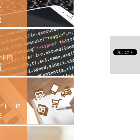
ム
発
ム開発
績
イト・HP
作