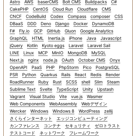
Astro
AWS
baserCMS
Bolt CMS
Buildpacks
C#
CakePHP
CentOS
Cloud Run
Cloudflare
CMS
CNCF
CodeBuild
Codex
Compass
composer
CSS
DBaaS
DDD
Deno
Django
Docker
DynamoDB
F#
Fly.io
GCP
GitHub
Gluon
Google Analytics
GraphQL
HTML
Inertia.js
iPhone
Java
Javascript
jQuery
Kotlin
Kyoto eggs
Laravel
Laravel Sail
LINE
Linux
MCP
MinIO
MongoDB
MySQL
Next.js
nginx
node.js
OAuth
October CMS
Onyx
OpenAPI
PaaS
PHP
PhpStorm
Pico
PostgreSQL
PSR
Python
Quarkus
Rails
React
Redis
Render
RoadRunner
Ruby
Rust
SCSS
shell
Slim
Steam
Sublime Text
Svelte
TypeScript
Unity
Upstash
Vagrant
Visual Studio
Vite
vue.js
Wasmer
Web Components
WebAssembly
Webデザイン
Wercker
Windows
Windows 8
WordPress
zellij
さくらインターネット
エッジコンピューティング
カンファレンス
コンテナ
セキュリティ
ゼロトラスト
テストコード
ネットワーク
フレームワーク