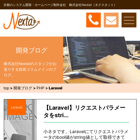
京都のシステム開発・ホームページ制作会社 株式会社Nextat（ネクスタット）
開発ブログ
株式会社Nextatのスタッフがお
送りする技術コラムメインのブ
ログ。
top
>
開発ブログ
>
PHP
>
Laravel
【Laravel】リクエストパラメー
Laravel
タをstri...
小ネタです。Laravelにてリクエストパラメ
ータのbool値がstring値として取得できて