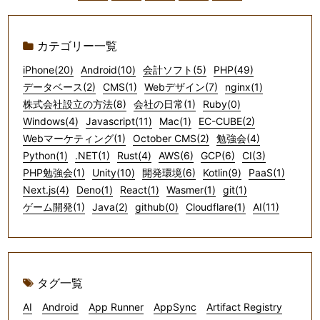
カテゴリー一覧
iPhone(20)
Android(10)
会計ソフト(5)
PHP(49)
データベース(2)
CMS(1)
Webデザイン(7)
nginx(1)
株式会社設立の方法(8)
会社の日常(1)
Ruby(0)
Windows(4)
Javascript(11)
Mac(1)
EC-CUBE(2)
Webマーケティング(1)
October CMS(2)
勉強会(4)
Python(1)
.NET(1)
Rust(4)
AWS(6)
GCP(6)
CI(3)
PHP勉強会(1)
Unity(10)
開発環境(6)
Kotlin(9)
PaaS(1)
Next.js(4)
Deno(1)
React(1)
Wasmer(1)
git(1)
ゲーム開発(1)
Java(2)
github(0)
Cloudflare(1)
AI(11)
タグ一覧
AI
Android
App Runner
AppSync
Artifact Registry