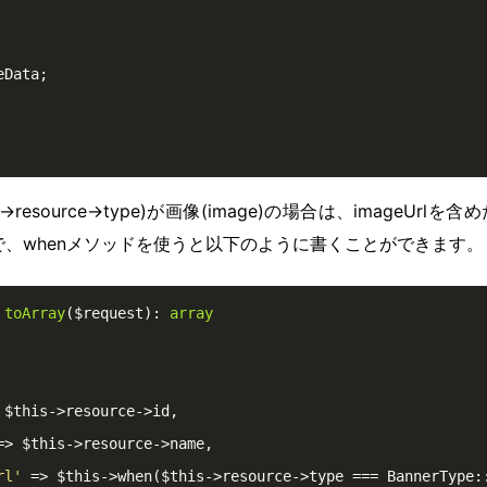
Data;

->resource->type)が画像(image)の場合は、imageUr
で、whenメソッドを使うと以下のように書くことができます。
toArray
($request)
: 
array
 $this->resource->id,

=> $this->resource->name,

rl'
 => $this->when($this->resource->type === BannerType: