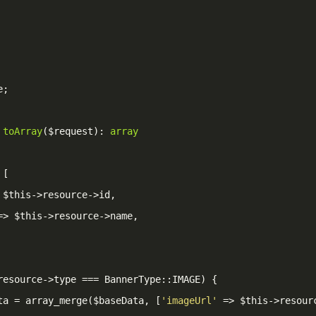
;

toArray
($request)
: 
array
 $this->resource->id,

=> $this->resource->name,

resource->type === BannerType::IMAGE) {

  $baseData = array_merge($baseData, [
'imageUrl'
 => $this->resourc