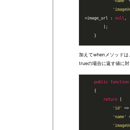
'name'
 
'imageU
>image_url : 
null
,

        ];

加えてwhenメソッド
trueの場合に返す値
public
function
{

return
 [

'id'
 =>
'name'
 
'imageU