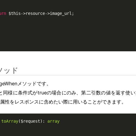
urn
 $this->resource->image_url;

メソッド
geWhenメソッドです。
ドと同様に条件式がtrueの場合にのみ、第二引数の値を返す使
属性をレスポンスに含めたい際に用いることができます。
toArray
($request)
: 
array