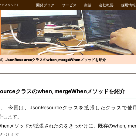
ネクスタット）
開発ブログ
サービス
実績
会社概要
採用情報
vel】JsonResourceクラスのwhen, mergeWhenメソッドを紹介
esourceクラスのwhen, mergeWhenメソッドを紹介
 今回は、JsonResourceクラスを拡張したクラスで使用
紹介します。
mergeWhenメソッドが拡張されたのをきっかけに、既存のwhen, m
なります。