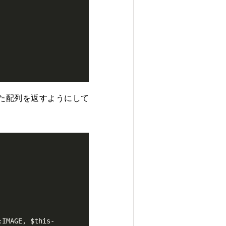
lを含めた配列を返すようにして
:IMAGE, $this-