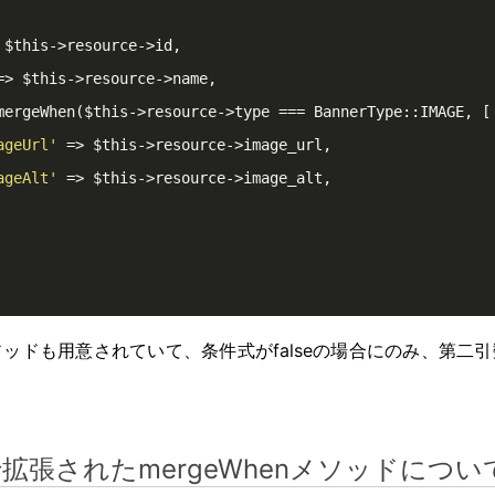
 $this->resource->id,

=> $this->resource->name,

ageUrl'
 => $this->resource->image_url,

ageAlt'
 => $this->resource->image_alt,

ssメソッドも用意されていて、条件式がfalseの場合にのみ、第
0.20で拡張されたmergeWhenメソッドについ