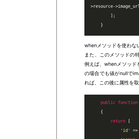
>resource->image_url
        ];

    }
whenメソッドを使わ
また、このメソッドの特
例えば、whenメソッ
の場合でも値がnullでi
れば、この後に属性を取
public
function
{

return
 [

'id'
 =>