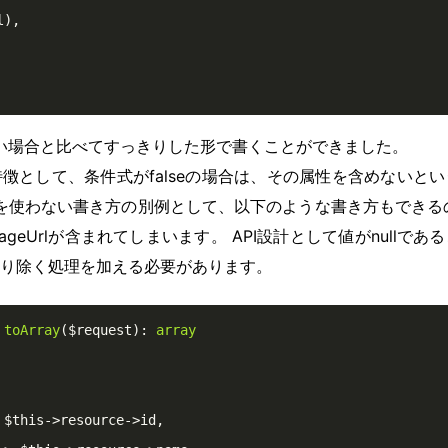
),

ない場合と比べてすっきりした形で書くことができました。
徴として、条件式がfalseの場合は、その属性を含めないと
ドを使わない書き方の別例として、以下のような書き方もできるので
mageUrlが含まれてしまいます。 API設計として値がnull
り除く処理を加える必要があります。
toArray
($request)
: 
array
 $this->resource->id,
