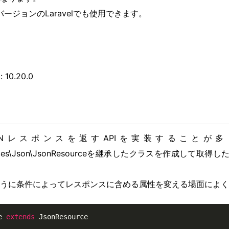
バージョンのLaravelでも使用できます。
: 10.20.0
ONレスポンスを返すAPIを実装することが
\Resources\Json\JsonResourceを継承したクラスを作成して
うに条件によってレスポンスに含める属性を変える場面によく
e
extends
JsonResource