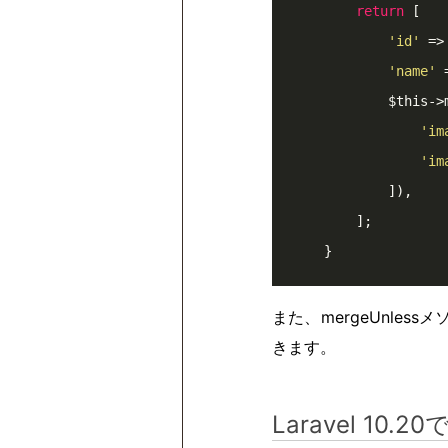
return
 [

'id'
 =>
'name'
 
            $this->mergeWhen($this->resource->type === BannerType::IMAGE, [

'im
'im
            ]),

        ];

    }
また、mergeUnle
きます。
Laravel 1