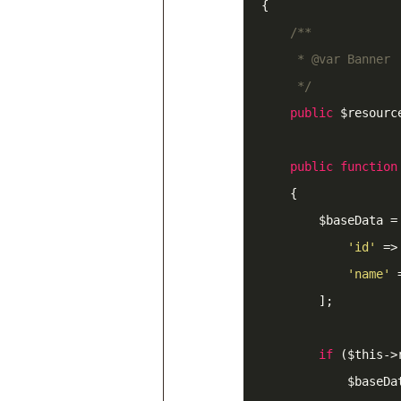
{

/**

     * 
@var
 Banner

     */
public
 $resource
public
function
{

        $baseData = [

'id'
 =>
'name'
 
        ];

if
 ($this->
          