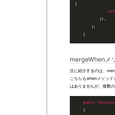
{

ret
            }),

        ];

    }
mergeWhen
次に紹介するのは、mer
こちらもwhenメソッ
はありませんが、複数の
public
function
{
