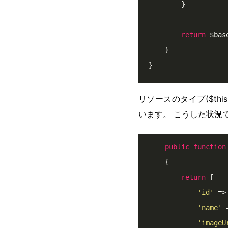
        }

return
 $base
    }

リソースのタイプ($this
います。 こうした状況
public
function
{

return
 [

'id'
 =>
'name'
 
'imageU