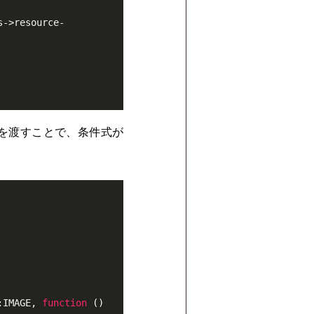
s->resource-
ャを渡すことで、条件式が
:IMAGE, 
function
()