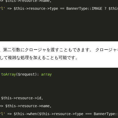
=> $this->resource->name,

rl'
 => $this->resource->type == BannerType::IMAGE ? $thi
は、第二引数にクロージャを渡すこともできます。 クロージ
に対して複雑な処理を加えることも可能です。
toArray
($request)
: 
array
 $this->resource->id,

=> $this->resource->name,

rl'
 => $this->when($this->resource->type === BannerType: