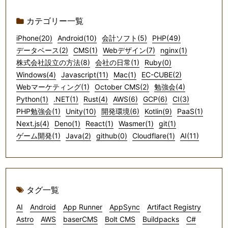
カテゴリー一覧
iPhone(20)
Android(10)
会計ソフト(5)
PHP(49)
データベース(2)
CMS(1)
Webデザイン(7)
nginx(1)
株式会社設立の方法(8)
会社の日常(1)
Ruby(0)
Windows(4)
Javascript(11)
Mac(1)
EC-CUBE(2)
Webマーケティング(1)
October CMS(2)
勉強会(4)
Python(1)
.NET(1)
Rust(4)
AWS(6)
GCP(6)
CI(3)
PHP勉強会(1)
Unity(10)
開発環境(6)
Kotlin(9)
PaaS(1)
Next.js(4)
Deno(1)
React(1)
Wasmer(1)
git(1)
ゲーム開発(1)
Java(2)
github(0)
Cloudflare(1)
AI(11)
タグ一覧
AI
Android
App Runner
AppSync
Artifact Registry
Astro
AWS
baserCMS
Bolt CMS
Buildpacks
C#