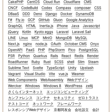
CakePHP
CentOS
Cloud Run
Cloudflare
CMS
CNCF
CodeBuild
Codex
Compass
composer
CSS
DBaaS
DDD
Deno
Django
Docker
DynamoDB
F#
Fly.io
GCP
GitHub
Gluon
Google Analytics
GraphQL
HTML
Inertia.js
iPhone
Java
Javascript
jQuery
Kotlin
Kyoto eggs
Laravel
Laravel Sail
LINE
Linux
MCP
MinIO
MongoDB
MySQL
Next.js
nginx
node.js
OAuth
October CMS
Onyx
OpenAPI
PaaS
PHP
PhpStorm
Pico
PostgreSQL
PSR
Python
Quarkus
Rails
React
Redis
Render
RoadRunner
Ruby
Rust
SCSS
shell
Slim
Steam
Sublime Text
Svelte
TypeScript
Unity
Upstash
Vagrant
Visual Studio
Vite
vue.js
Wasmer
Web Components
WebAssembly
Webデザイン
Wercker
Windows
Windows 8
WordPress
zellij
さくらインターネット
エッジコンピューティング
カンファレンス
コンテナ
セキュリティ
ゼロトラスト
テストコード
ネットワーク
フレームワーク
レスポンシブWebデザイン
京都同友会
会社設立
会計