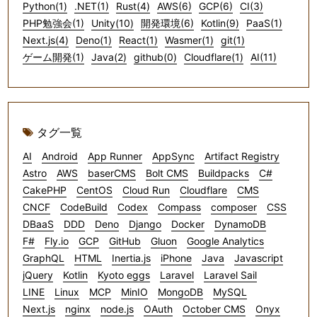
Python(1)
.NET(1)
Rust(4)
AWS(6)
GCP(6)
CI(3)
PHP勉強会(1)
Unity(10)
開発環境(6)
Kotlin(9)
PaaS(1)
Next.js(4)
Deno(1)
React(1)
Wasmer(1)
git(1)
ゲーム開発(1)
Java(2)
github(0)
Cloudflare(1)
AI(11)
タグ一覧
AI
Android
App Runner
AppSync
Artifact Registry
Astro
AWS
baserCMS
Bolt CMS
Buildpacks
C#
CakePHP
CentOS
Cloud Run
Cloudflare
CMS
CNCF
CodeBuild
Codex
Compass
composer
CSS
DBaaS
DDD
Deno
Django
Docker
DynamoDB
F#
Fly.io
GCP
GitHub
Gluon
Google Analytics
GraphQL
HTML
Inertia.js
iPhone
Java
Javascript
jQuery
Kotlin
Kyoto eggs
Laravel
Laravel Sail
LINE
Linux
MCP
MinIO
MongoDB
MySQL
Next.js
nginx
node.js
OAuth
October CMS
Onyx