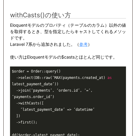
withCasts()の使い方
Eloquentモデルのプロパティ（テーブルのカラム）以外の値
を取得するとき、型を指定したらキャストしてくれるメソッ
ドです。
Laravel 7系から追加されました。（
参考
）
使い方はEloquentモデルの$castsとほとんど同じです。
$order = Order::query()

  ->select(DB::raw(‘MAX(payments.created_at) 
as
latest_payment_date’))

  ->join(‘payments’, ‘orders.id’, ‘=‘, 
‘payments.order_id’)

  ->withCasts([

    ‘latest_payment_date’ => ‘datetime’

  ])

  ->first();

dd($order->latest_payment_date);
