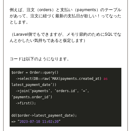
例えば、注文（orders）と支払い（payments）のテーブル
があって、注文に紐づく最新の支払日が欲しい！ってなった
とします。
（Laravel側でもできますが、メモリ節約のためにSQLでな
んとかしたい気持ちであると仮定します）
コードは以下のようになります。
$order = Order::query()

  ->select(DB::raw(‘MAX(payments.created_at) 
as
latest_payment_date’))

  ->join(‘payments’, ‘orders.id’, ‘=‘, 
‘payments.order_id’)

  ->first();

dd($order->latest_payment_date);

=> “
2023
-07
-10
11
:
02
:
20
”