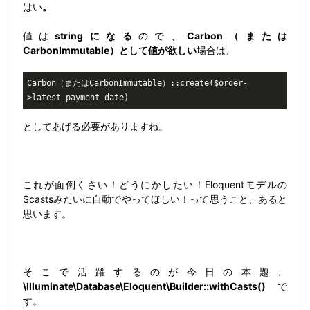
はい
。
値は
stringになる
ので、
Carbon（または
CarbonImmutable）として値が欲しい
場合は、
Carbon（またはCarbonImmutable）::create($order-
>latest_payment_date)
としてあげる必要がありますね。
これが面倒くさい！どうにかしたい！Eloquentモデルの
$castsみたいに自動でやってほしい！って思うこと、あると
思います。
そこで活躍するのが今日の本題、
\Illuminate\Database\Eloquent\Builder::withCasts()
で
す。