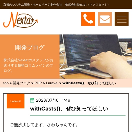
京都のシステム開発・ホームページ制作会社 株式会社Nextat（ネクスタット）
開発ブログ
株式会社Nextatのスタッフがお
送りする技術コラムメインのブ
ログ。
top
>
開発ブログ
>
PHP
>
Laravel
>
withCasts()、ぜひ知ってほしい
2023/07/10 11:49
Laravel
withCasts()、ぜひ知ってほしい
ご無沙汰してます、さわちゃんです。