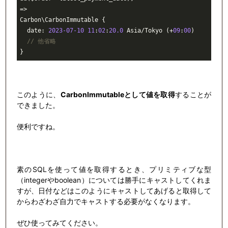
=> 

Carbon\CarbonImmutable {

  date: 
2023
-07
-10
11
:
02
:
20.0
 Asia/Tokyo (+
09
:
00
)

// 他省略
}
このように、
CarbonImmutableとして値を取得
することが
できました。
便利ですね。
素のSQLを使って値を取得するとき、プリミティブな型
（integerやboolean）については勝手にキャストしてくれま
すが、日付などはこのようにキャストしてあげると取得して
からわざわざ自力でキャストする必要がなくなります。
ぜひ使ってみてください。