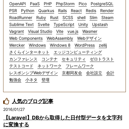
OpenAPI
PaaS
PHP
PhpStorm
Pico
PostgreSQL
PSR
Python
Quarkus
Rails
React
Redis
Render
RoadRunner
Ruby
Rust
SCSS
shell
Slim
Steam
Sublime Text
Svelte
TypeScript
Unity
Upstash
Vagrant
Visual Studio
Vite
vue.js
Wasmer
Web Components
WebAssembly
Webデザイン
Wercker
Windows
Windows 8
WordPress
zellij
さくらインターネット
エッジコンピューティング
カンファレンス
コンテナ
セキュリティ
ゼロトラスト
テストコード
ネットワーク
フレームワーク
レスポンシブWebデザイン
京都同友会
会社設立
会計
勉強会
小ネタ
登壇
人気のブログ記事
2016/01/27
【Laravel】DBから取得した日付型データを文字列
に変換する