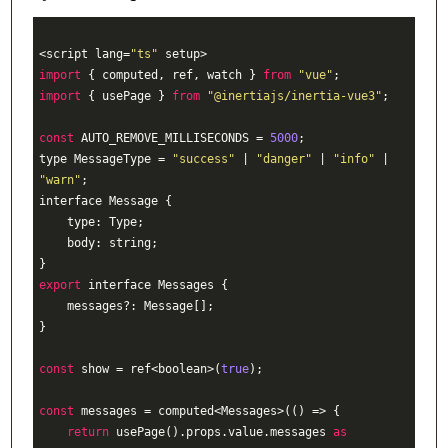
<script lang=
"ts"
import
 { computed, ref, watch } 
from
"vue"
import
 { usePage } 
from
"@inertiajs/inertia-vue3"
;

const
 AUTO_REMOVE_MILLISECONDS = 
5000
;

type MessageType = 
"success"
 | 
"danger"
 | 
"info"
 | 
"warn"
;

interface Message {

    type: Type;

    body: string;

export
 interface Messages {

    messages?: Message[];

}

const
 show = ref<boolean>(
true
);

const
 messages = computed<Messages>(() => {

return
 usePage().props.value.messages 
as