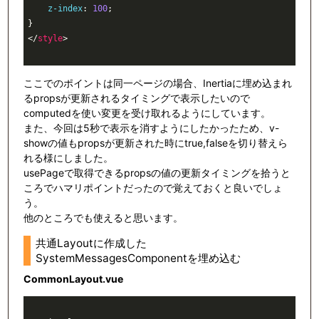
z-index
: 
100
;

</
style
>
ここでのポイントは同一ページの場合、Inertiaに埋め込まれ
るpropsが更新されるタイミングで表示したいので
computedを使い変更を受け取れるようにしています。
また、今回は5秒で表示を消すようにしたかったため、v-
showの値もpropsが更新された時にtrue,falseを切り替えら
れる様にしました。
usePageで取得できるpropsの値の更新タイミングを拾うと
ころでハマリポイントだったので覚えておくと良いでしょ
う。
他のところでも使えると思います。
共通Layoutに作成した
SystemMessagesComponentを埋め込む
CommonLayout.vue