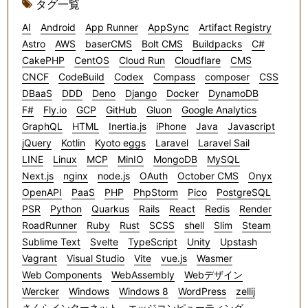
タグ一覧
AI
Android
App Runner
AppSync
Artifact Registry
Astro
AWS
baserCMS
Bolt CMS
Buildpacks
C#
CakePHP
CentOS
Cloud Run
Cloudflare
CMS
CNCF
CodeBuild
Codex
Compass
composer
CSS
DBaaS
DDD
Deno
Django
Docker
DynamoDB
F#
Fly.io
GCP
GitHub
Gluon
Google Analytics
GraphQL
HTML
Inertia.js
iPhone
Java
Javascript
jQuery
Kotlin
Kyoto eggs
Laravel
Laravel Sail
LINE
Linux
MCP
MinIO
MongoDB
MySQL
Next.js
nginx
node.js
OAuth
October CMS
Onyx
OpenAPI
PaaS
PHP
PhpStorm
Pico
PostgreSQL
PSR
Python
Quarkus
Rails
React
Redis
Render
RoadRunner
Ruby
Rust
SCSS
shell
Slim
Steam
Sublime Text
Svelte
TypeScript
Unity
Upstash
Vagrant
Visual Studio
Vite
vue.js
Wasmer
Web Components
WebAssembly
Webデザイン
Wercker
Windows
Windows 8
WordPress
zellij
さくらインターネット
エッジコンピューティング