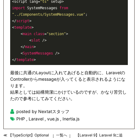
<script lang=
"ts"
import
 SystemMessages 
from
"../Components/SystemMessages.vue"
</
script
>
<
template
>
<
main
class
=
"section"
>
<
slot
 />
</
main
>
<
SystemMessages
 />
</
template
>
最後に共通のLayoutに入れてあげると自動的に、Laravelの
Controllerからmessageが入ってくると表示されるようにな
ります。
結果としては結構簡潔にかけているのですが、かなり苦労し
たので参考にしてみてください。
posted by Nextatスタッフ
PHP
,
Laravel
,
vue.js
,
Inertia.js
≪ 【TypeScript】Optional
一覧へ
【Laravel 9】Laravel 9に追
｜
｜