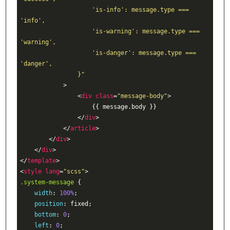
                    'is-info': message.type === 
'info',

                    'is-warning': message.type === 
'warning',

                    'is-danger': message.type === 
'danger',

                }"
            >
<
div
class
=
"message-body"
>
                    {{ message.body }}

</
div
>
</
article
>
</
div
>
</
div
>
</
template
>
<
style
lang
=
"scss"
>
.system-message
 {

width
: 
100%
;

position
: fixed;

bottom
: 
0
;

left
: 
0
;
