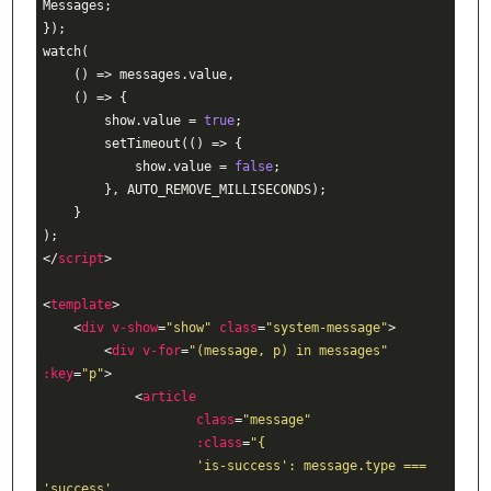
Messages;

});

watch(

    () => messages.value,

    () => {

        show.value = 
true
;

        setTimeout(() => {

            show.value = 
false
;

        }, AUTO_REMOVE_MILLISECONDS);

    }

</
script
>
<
template
>
<
div
v-show
=
"show"
class
=
"system-message"
>
<
div
v-for
=
"(message, p) in messages"
:key
=
"p"
>
<
article
class
=
"message"
:class
=
"{

                    'is-success': message.type === 
'success',
