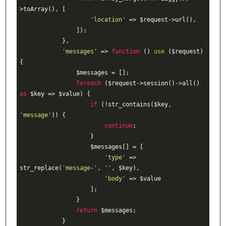
>toArray(), [

'location'
 => $request->url(),

                ]);

            },

'messages'
 => 
function
()
use
($request)
{

                $messages = [];

foreach
 ($request->session()->all() 
as
 $key => $value) {

if
 (!str_contains($key, 
'message'
)) {

continue
;

                    }

                    $messages[] = [

'type'
 => 
str_replace(
'message-'
, 
''
, $key),

'body'
 => $value

                    ];

                }

return
 $messages;

            }
