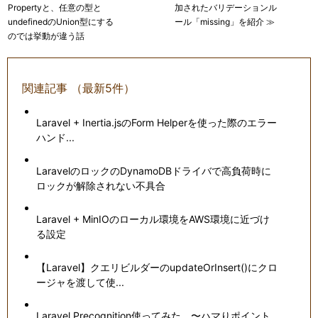
Propertyと、任意の型と
加されたバリデーションル
undefinedのUnion型にする
ール「missing」を紹介 ≫
のでは挙動が違う話
関連記事 （最新5件）
Laravel + Inertia.jsのForm Helperを使った際のエラー
ハンド...
LaravelのロックのDynamoDBドライバで高負荷時に
ロックが解除されない不具合
Laravel + MinIOのローカル環境をAWS環境に近づけ
る設定
【Laravel】クエリビルダーのupdateOrInsert()にクロ
ージャを渡して使...
Laravel Precognition使ってみた 〜ハマりポイント