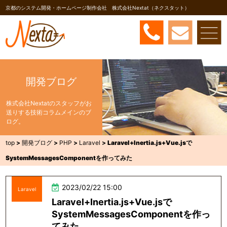
京都のシステム開発・ホームページ制作会社 株式会社Nextat（ネクスタット）
開発ブログ
株式会社Nextatのスタッフがお
送りする技術コラムメインのブ
ログ。
top
>
開発ブログ
>
PHP
>
Laravel
>
Laravel+Inertia.js+Vue.jsで
SystemMessagesComponentを作ってみた
2023/02/22 15:00
Laravel
Laravel+Inertia.js+Vue.jsで
SystemMessagesComponentを作っ
てみた