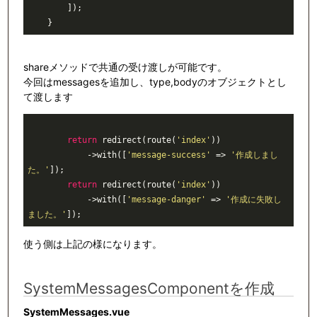
        ]);

shareメソッドで共通の受け渡しが可能です。
今回はmessagesを追加し、type,bodyのオブジェクトとし
て渡します
return
 redirect(route(
'index'
))

            ->with([
'message-success'
 => 
'作成しまし
た。'
]);

return
 redirect(route(
'index'
))

            ->with([
'message-danger'
 => 
'作成に失敗し
ました。'
使う側は上記の様になります。
SystemMessagesComponentを作成
SystemMessages.vue