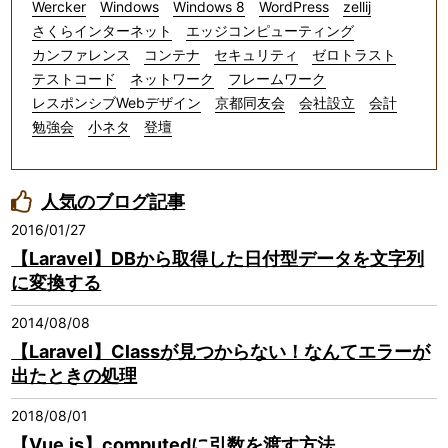
Wercker
Windows
Windows 8
WordPress
zellij
さくらインターネット
エッジコンピューティング
カンファレンス
コンテナ
セキュリティ
ゼロトラスト
テストコード
ネットワーク
フレームワーク
レスポンシブWebデザイン
京都同友会
会社設立
会計
勉強会
小ネタ
登壇
人気のブログ記事
2016/01/27
【Laravel】DBから取得した日付型データを文字列
に変換する
2014/08/08
【Laravel】Classが見つからない！なんてエラーが
出たときの処理
2018/08/01
【Vue.js】computedに引数を渡す方法