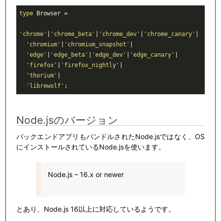
type
 Browser =

'chrome'
|
'chrome_beta'
|
'chrome_dev'
|
'chrome_canary'
|

'chromium'
|
'chromium_snapshot'
|

'edge'
|
'edge_beta'
|
'edge_dev'
|
'edge_canary'
|

'firefox'
|
'firefox_nightly'
|

'thorium'
|

'librewolf'
;
Node.jsのバージョン
バックエンドアプリもバンドルされたNode.jsではなく、OS
にインストールされているNode.jsを使います。
Node.js – 16.x or newer
とあり、Node.js 16以上に対応しているようです。