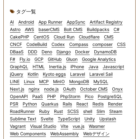
タグ一覧
AI
Android
App Runner
AppSync
Artifact Registry
Astro
AWS
baserCMS
Bolt CMS
Buildpacks
C#
CakePHP
CentOS
Cloud Run
Cloudflare
CMS
CNCF
CodeBuild
Codex
Compass
composer
CSS
DBaaS
DDD
Deno
Django
Docker
DynamoDB
F#
Fly.io
GCP
GitHub
Gluon
Google Analytics
GraphQL
HTML
Inertia.js
iPhone
Java
Javascript
jQuery
Kotlin
Kyoto eggs
Laravel
Laravel Sail
LINE
Linux
MCP
MinIO
MongoDB
MySQL
Next.js
nginx
node.js
OAuth
October CMS
Onyx
OpenAPI
PaaS
PHP
PhpStorm
Pico
PostgreSQL
PSR
Python
Quarkus
Rails
React
Redis
Render
RoadRunner
Ruby
Rust
SCSS
shell
Slim
Steam
Sublime Text
Svelte
TypeScript
Unity
Upstash
Vagrant
Visual Studio
Vite
vue.js
Wasmer
Web Components
WebAssembly
Webデザイン