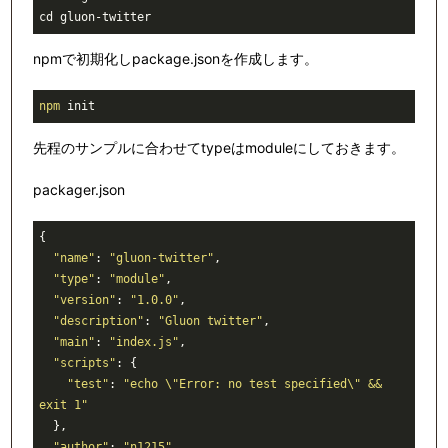
cd gluon-twitter
npmで初期化しpackage.jsonを作成します。
npm
 init
先程のサンプルに合わせてtypeはmoduleにしておきます。
packager.json
{
"name"
:
"gluon-twitter"
,
"type"
:
"module"
,
"version"
:
"1.0.0"
,
"description"
:
"Gluon twitter"
,
"main"
:
"index.js"
,
"scripts"
:
 {
"test"
:
"echo 
\"
Error: no test specified
\"
 && 
exit 1"
  }
,
"author"
:
"n1215"
,