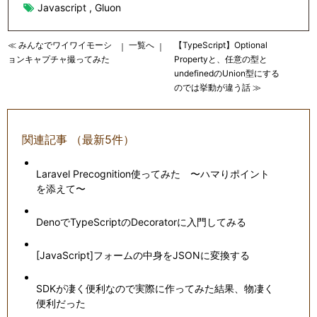
Javascript
,
Gluon
≪ みんなでワイワイモーシ
一覧へ
【TypeScript】Optional
｜
｜
ョンキャプチャ撮ってみた
Propertyと、任意の型と
undefinedのUnion型にする
のでは挙動が違う話 ≫
関連記事 （最新5件）
Laravel Precognition使ってみた 〜ハマりポイント
を添えて〜
DenoでTypeScriptのDecoratorに入門してみる
[JavaScript]フォームの中身をJSONに変換する
SDKが凄く便利なので実際に作ってみた結果、物凄く
便利だった