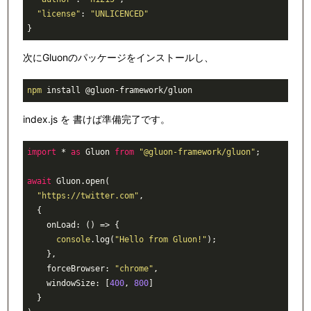
"license"
:
"UNLICENCED"
}
次にGluonのパッケージをインストールし、
npm
 install @gluon-framework/gluon
index.js を 書けば準備完了です。
import
*
as
 Gluon 
from
"@gluon-framework/gluon"
;
await
 Gluon
.
open
(
"https://twitter.com"
,
  {
onLoad
:
 () 
=>
 {
console
.
log
(
"Hello from Gluon!"
)
;
    }
,
forceBrowser
:
"chrome"
,
windowSize
:
 [
400
,
800
]
  }