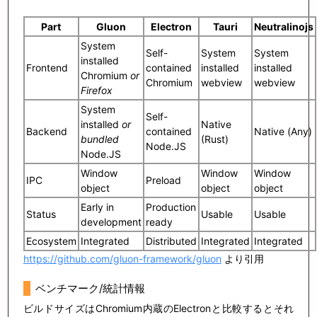
Part
Gluon
Electron
Tauri
Neutralinojs
System
Self-
System
System
installed
Frontend
contained
installed
installed
Chromium
or
Chromium
webview
webview
Firefox
System
Self-
installed
or
Native
Backend
contained
Native (Any)
bundled
(Rust)
Node.JS
Node.JS
Window
Window
Window
IPC
Preload
object
object
object
Early in
Production
Status
Usable
Usable
development
ready
Ecosystem
Integrated
Distributed
Integrated
Integrated
https://github.com/gluon-framework/gluon
より引用
ベンチマーク/統計情報
ビルドサイズはChromium内蔵のElectronと比較するとそれ