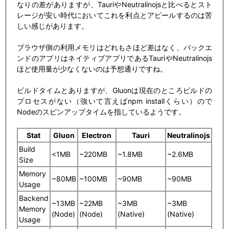
なりの差がありますが、TauriやNeutralinojsと比べるとスト
レージが安い時代においてこれを利点とアピールするのは苦
しい感じがあります。
ブラウザ側の利用メモリはどれもさほど差はなく、バックエ
ンドのアプリはネイティブアプリであるTauriやNeutralinojs
ほど使用量が少なくないのは予想通りですね。
ビルドタイムとありますが、Gluonは現在のところビルドの
プロセスがない（強いて言えばnpm installくらい）ので
Nodeのスピンアップタイムを指しているようです。
Stat
Gluon
Electron
Tauri
Neutralinojs
Build
<1MB
~220MB
~1.8MB
~2.6MB
Size
Memory
~80MB
~100MB
~90MB
~90MB
Usage
Backend
~13MB
~22MB
~3MB
~3MB
Memory
(Node)
(Node)
(Native)
(Native)
Usage