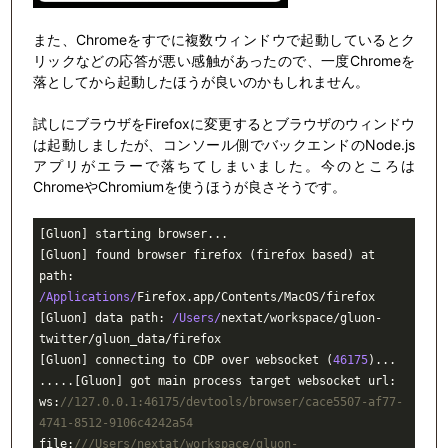
また、Chromeをすでに複数ウィンドウで起動しているとク
リックなどの応答が悪い感触があったので、一度Chromeを
落としてから起動したほうが良いのかもしれません。
試しにブラウザをFirefoxに変更するとブラウザのウィンドウ
は起動しましたが、コンソール側でバックエンドのNode.js
アプリがエラーで落ちてしまいました。今のところは
ChromeやChromiumを使うほうが良さそうです。
[Gluon] starting browser...

[Gluon] found browser firefox (firefox based) at 
path: 
/Applications/
Firefox.app/Contents/MacOS/firefox

[Gluon] data path: 
/Users/
nextat/workspace/gluon-
twitter/gluon_data/firefox

[Gluon] connecting to CDP over websocket (
46175
)...

.....[Gluon] got main process target websocket url: 
ws:
//127.0.0.1:46175/devtools/browser/cace5507-af77-
4741-8512-9106c4242a54
file:
///Users/nextat/workspace/gluon-