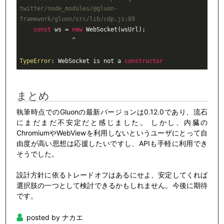
twitter/node_modules/@gluon-
framework/gluon/src/lib/cdp.js:89
const
 ws = 
new
 WebSocket(wsUrl);

               ^

TypeError
: WebSocket is not a 
constructor
まとめ
執筆時点でのGluonの最新バージョンは0.12.0であり、流石
にまだまだ不安定だと感じました。 しかし、内臓の
ChromiumやWebViewを利用しないというユーザにとって自
由度が高い思想は応援したいですし、APIも手軽に利用でき
そうでした。
設計方針に依るトレードオフはあるにせよ、安定してくれば
選択肢の一つとして検討できるかもしれません。今後に期待
です。
posted by ナカエ