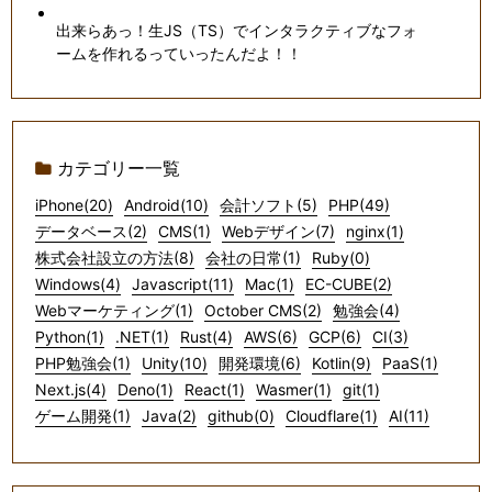
出来らあっ！生JS（TS）でインタラクティブなフォ
ームを作れるっていったんだよ！！
カテゴリー一覧
iPhone(20)
Android(10)
会計ソフト(5)
PHP(49)
データベース(2)
CMS(1)
Webデザイン(7)
nginx(1)
株式会社設立の方法(8)
会社の日常(1)
Ruby(0)
Windows(4)
Javascript(11)
Mac(1)
EC-CUBE(2)
Webマーケティング(1)
October CMS(2)
勉強会(4)
Python(1)
.NET(1)
Rust(4)
AWS(6)
GCP(6)
CI(3)
PHP勉強会(1)
Unity(10)
開発環境(6)
Kotlin(9)
PaaS(1)
Next.js(4)
Deno(1)
React(1)
Wasmer(1)
git(1)
ゲーム開発(1)
Java(2)
github(0)
Cloudflare(1)
AI(11)